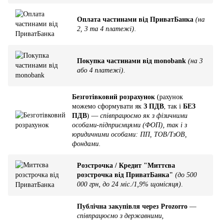
Оплата частинами від ПриватБанка
(на
2, 3 та 4 платежі)
.
Покупка частинами від monobank
(на 3
або 4 платежі)
.
Безготівковий розрахунок
(рахунок
можемо сформувати як
З ПДВ
, так і
БЕЗ
ПДВ
) —
співпрацюємо як з фізичними
особами-підприємцями (ФОП), так і з
юридичними особами: ПП, ТОВ/ТзОВ,
фондами
.
Розстрочка / Кредит "Миттєва
розстрочка від ПриватБанка"
(до 500
000 грн, до 24 міс./1,9% щомісяця)
.
Публічна закупівля через Prozorro
—
співпрацюємо з державними,