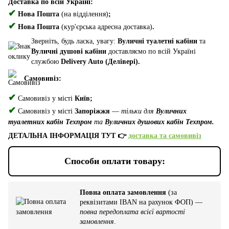
Доставка по всій Україні:
✔
Нова Пошта
(на відділення)
;
✔
Нова Пошта
(кур'єрська адресна доставка)
.
Зверніть, будь ласка, увагу:
Вуличні туалетні кабіни
та
Вуличні душові кабіни
доставляємо по всій Україні
службою
Delivery Auto (Делівері).
Самовивіз:
✔
Самовивіз у місті
Київ;
✔
Самовивіз у місті
Запоріжжя
—
тільки для
Вуличних
туалетних кабін Техпром
та
Вуличних душових кабін Техпром.
ДЕТАЛЬНА ІНФОРМАЦІЯ ТУТ 👉
доставка та самовивіз
Способи оплати товару:
Повна оплата замовлення
(за
реквізитами IBAN на рахунок ФОП) —
повна передоплата всієї вартості
замовлення
.