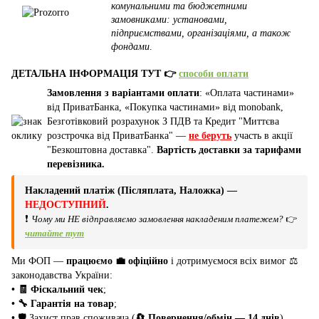
комунальними та бюджетними
замовниками: установами,
підприємствами, організаціями, а також
фондами
.
ДЕТАЛЬНА ІНФОРМАЦІЯ ТУТ 👉
способи оплати
Замовлення з варіантами оплати
: «Оплата частинами»
від ПриватБанка, «Покупка частинами» від monobank,
Безготівковий розрахунок З ПДВ та Кредит "Миттєва
розстрочка від ПриватБанка" —
не беруть
участь в акції
"Безкоштовна доставка".
Вартість доставки за тарифами
перевізника.
Накладений платіж (Післяплата, Наложка) —
НЕДОСТУПНИЙ
.
❗
Чому ми НЕ відправляємо замовлення накладеним платежем?
👉
читайте тут
Ми ФОП —
працюємо 💼 офіційно
і дотримуємося всіх вимог ⚖️
законодавства України:
• 🧾 Фіскальний чек
;
• 🔧 Гарантія на товар
;
•
🛡️ Захист прав споживача (
🔄 Повернення/обмін — 14 днів
).