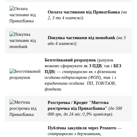
Оплата частинами від ПриватБанка
(на
2, 3 та 4 платежі)
.
Покупка частинами від monobank
(на 3
або 4 платежі)
.
Безготівковий розрахунок
(рахунок
можемо сформувати як
З ПДВ
, так і
БЕЗ
ПДВ
) —
співпрацюємо як з фізичними
особами-підприємцями (ФОП), так і з
юридичними особами: ПП, ТОВ/ТзОВ,
фондами
.
Розстрочка / Кредит "Миттєва
розстрочка від ПриватБанка"
(до 500
000 грн, до 24 міс./1,9% щомісяця)
.
Публічна закупівля через Prozorro
—
співпрацюємо з державними,