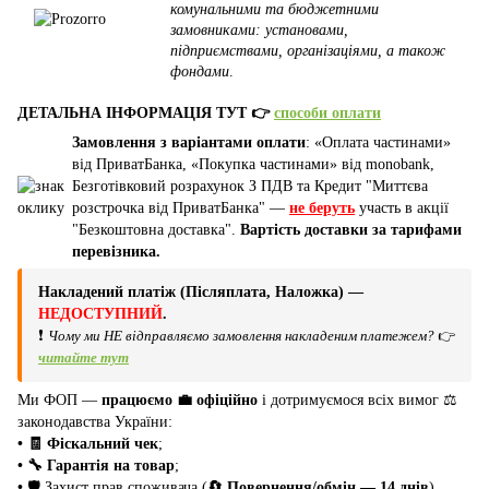
комунальними та бюджетними
замовниками: установами,
підприємствами, організаціями, а також
фондами
.
ДЕТАЛЬНА ІНФОРМАЦІЯ ТУТ 👉
способи оплати
Замовлення з варіантами оплати
: «Оплата частинами»
від ПриватБанка, «Покупка частинами» від monobank,
Безготівковий розрахунок З ПДВ та Кредит "Миттєва
розстрочка від ПриватБанка" —
не беруть
участь в акції
"Безкоштовна доставка".
Вартість доставки за тарифами
перевізника.
Накладений платіж (Післяплата, Наложка) —
НЕДОСТУПНИЙ
.
❗
Чому ми НЕ відправляємо замовлення накладеним платежем?
👉
читайте тут
Ми ФОП —
працюємо 💼 офіційно
і дотримуємося всіх вимог ⚖️
законодавства України:
• 🧾 Фіскальний чек
;
• 🔧 Гарантія на товар
;
•
🛡️ Захист прав споживача (
🔄 Повернення/обмін — 14 днів
).