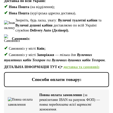
Доставка по всій Україні:
✔
Нова Пошта
(на відділення)
;
✔
Нова Пошта
(кур'єрська адресна доставка)
.
Зверніть, будь ласка, увагу:
Вуличні туалетні кабіни
та
Вуличні душові кабіни
доставляємо по всій Україні
службою
Delivery Auto (Делівері).
Самовивіз:
✔
Самовивіз у місті
Київ;
✔
Самовивіз у місті
Запоріжжя
—
тільки для
Вуличних
туалетних кабін Техпром
та
Вуличних душових кабін Техпром.
ДЕТАЛЬНА ІНФОРМАЦІЯ ТУТ 👉
доставка та самовивіз
Способи оплати товару:
Повна оплата замовлення
(за
реквізитами IBAN на рахунок ФОП) —
повна передоплата всієї вартості
замовлення
.