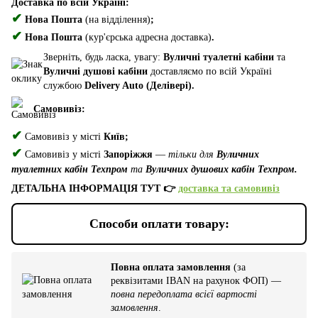
Доставка по всій Україні:
✔
Нова Пошта
(на відділення)
;
✔
Нова Пошта
(кур'єрська адресна доставка)
.
Зверніть, будь ласка, увагу:
Вуличні туалетні кабіни
та
Вуличні душові кабіни
доставляємо по всій Україні
службою
Delivery Auto (Делівері).
Самовивіз:
✔
Самовивіз у місті
Київ;
✔
Самовивіз у місті
Запоріжжя
—
тільки для
Вуличних
туалетних кабін Техпром
та
Вуличних душових кабін Техпром.
ДЕТАЛЬНА ІНФОРМАЦІЯ ТУТ 👉
доставка та самовивіз
Способи оплати товару:
Повна оплата замовлення
(за
реквізитами IBAN на рахунок ФОП) —
повна передоплата всієї вартості
замовлення
.