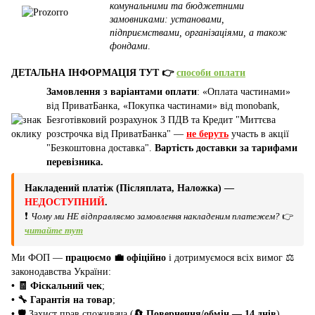
комунальними та бюджетними
замовниками: установами,
підприємствами, організаціями, а також
фондами
.
ДЕТАЛЬНА ІНФОРМАЦІЯ ТУТ 👉
способи оплати
Замовлення з варіантами оплати
: «Оплата частинами»
від ПриватБанка, «Покупка частинами» від monobank,
Безготівковий розрахунок З ПДВ та Кредит "Миттєва
розстрочка від ПриватБанка" —
не беруть
участь в акції
"Безкоштовна доставка".
Вартість доставки за тарифами
перевізника.
Накладений платіж (Післяплата, Наложка) —
НЕДОСТУПНИЙ
.
❗
Чому ми НЕ відправляємо замовлення накладеним платежем?
👉
читайте тут
Ми ФОП —
працюємо 💼 офіційно
і дотримуємося всіх вимог ⚖️
законодавства України:
• 🧾 Фіскальний чек
;
• 🔧 Гарантія на товар
;
•
🛡️ Захист прав споживача (
🔄 Повернення/обмін — 14 днів
).