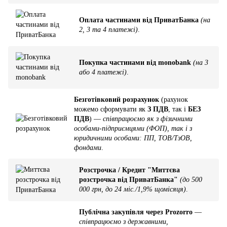
Оплата частинами від ПриватБанка
(на
2, 3 та 4 платежі)
.
Покупка частинами від monobank
(на 3
або 4 платежі)
.
Безготівковий розрахунок
(рахунок
можемо сформувати як
З ПДВ
, так і
БЕЗ
ПДВ
) —
співпрацюємо як з фізичними
особами-підприємцями (ФОП), так і з
юридичними особами: ПП, ТОВ/ТзОВ,
фондами
.
Розстрочка / Кредит "Миттєва
розстрочка від ПриватБанка"
(до 500
000 грн, до 24 міс./1,9% щомісяця)
.
Публічна закупівля через Prozorro
—
співпрацюємо з державними,