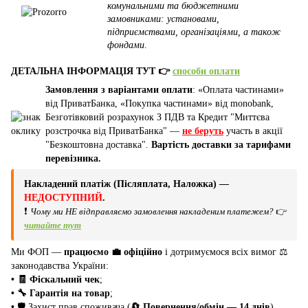
комунальними та бюджетними
замовниками: установами,
підприємствами, організаціями, а також
фондами
.
ДЕТАЛЬНА ІНФОРМАЦІЯ ТУТ 👉
способи оплати
Замовлення з варіантами оплати
: «Оплата частинами»
від ПриватБанка, «Покупка частинами» від monobank,
Безготівковий розрахунок З ПДВ та Кредит "Миттєва
розстрочка від ПриватБанка" —
не беруть
участь в акції
"Безкоштовна доставка".
Вартість доставки за тарифами
перевізника.
Накладений платіж (Післяплата, Наложка) —
НЕДОСТУПНИЙ
.
❗
Чому ми НЕ відправляємо замовлення накладеним платежем?
👉
читайте тут
Ми ФОП —
працюємо 💼 офіційно
і дотримуємося всіх вимог ⚖️
законодавства України:
• 🧾 Фіскальний чек
;
• 🔧 Гарантія на товар
;
•
🛡️ Захист прав споживача (
🔄 Повернення/обмін — 14 днів
).