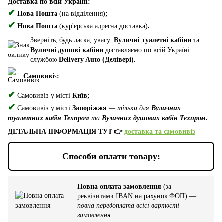
Доставка по всій Україні:
✔
Нова Пошта
(на відділення)
;
✔
Нова Пошта
(кур'єрська адресна доставка)
.
Зверніть, будь ласка, увагу:
Вуличні туалетні кабіни
та
Вуличні душові кабіни
доставляємо по всій Україні
службою
Delivery Auto (Делівері).
Самовивіз:
✔
Самовивіз у місті
Київ;
✔
Самовивіз у місті
Запоріжжя
—
тільки для
Вуличних
туалетних кабін Техпром
та
Вуличних душових кабін Техпром.
ДЕТАЛЬНА ІНФОРМАЦІЯ ТУТ 👉
доставка та самовивіз
Способи оплати товару:
Повна оплата замовлення
(за
реквізитами IBAN на рахунок ФОП) —
повна передоплата всієї вартості
замовлення
.