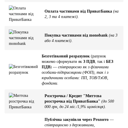
Оплата частинами від ПриватБанка
(на
2, 3 та 4 платежі)
.
Покупка частинами від monobank
(на 3
або 4 платежі)
.
Безготівковий розрахунок
(рахунок
можемо сформувати як
З ПДВ
, так і
БЕЗ
ПДВ
) —
співпрацюємо як з фізичними
особами-підприємцями (ФОП), так і з
юридичними особами: ПП, ТОВ/ТзОВ,
фондами
.
Розстрочка / Кредит "Миттєва
розстрочка від ПриватБанка"
(до 500
000 грн, до 24 міс./1,9% щомісяця)
.
Публічна закупівля через Prozorro
—
співпрацюємо з державними,