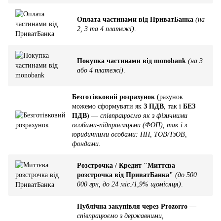
Оплата частинами від ПриватБанка
(на
2, 3 та 4 платежі)
.
Покупка частинами від monobank
(на 3
або 4 платежі)
.
Безготівковий розрахунок
(рахунок
можемо сформувати як
З ПДВ
, так і
БЕЗ
ПДВ
) —
співпрацюємо як з фізичними
особами-підприємцями (ФОП), так і з
юридичними особами: ПП, ТОВ/ТзОВ,
фондами
.
Розстрочка / Кредит "Миттєва
розстрочка від ПриватБанка"
(до 500
000 грн, до 24 міс./1,9% щомісяця)
.
Публічна закупівля через Prozorro
—
співпрацюємо з державними,