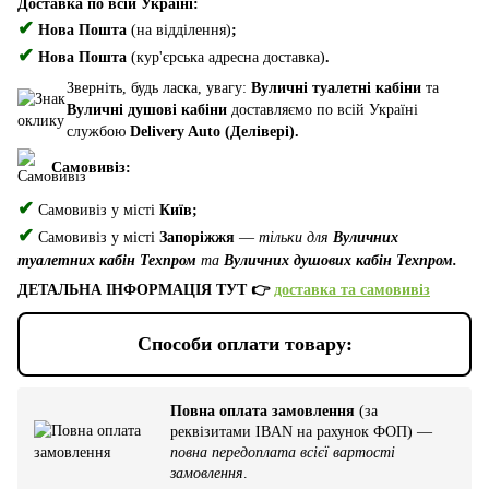
Доставка по всій Україні:
✔
Нова Пошта
(на відділення)
;
✔
Нова Пошта
(кур'єрська адресна доставка)
.
Зверніть, будь ласка, увагу:
Вуличні туалетні кабіни
та
Вуличні душові кабіни
доставляємо по всій Україні
службою
Delivery Auto (Делівері).
Самовивіз:
✔
Самовивіз у місті
Київ;
✔
Самовивіз у місті
Запоріжжя
—
тільки для
Вуличних
туалетних кабін Техпром
та
Вуличних душових кабін Техпром.
ДЕТАЛЬНА ІНФОРМАЦІЯ ТУТ 👉
доставка та самовивіз
Способи оплати товару:
Повна оплата замовлення
(за
реквізитами IBAN на рахунок ФОП) —
повна передоплата всієї вартості
замовлення
.