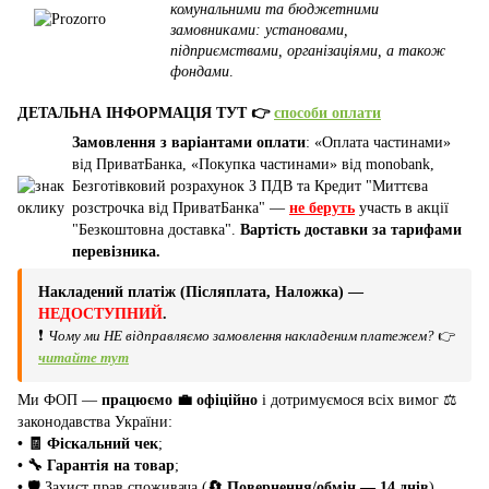
комунальними та бюджетними
замовниками: установами,
підприємствами, організаціями, а також
фондами
.
ДЕТАЛЬНА ІНФОРМАЦІЯ ТУТ 👉
способи оплати
Замовлення з варіантами оплати
: «Оплата частинами»
від ПриватБанка, «Покупка частинами» від monobank,
Безготівковий розрахунок З ПДВ та Кредит "Миттєва
розстрочка від ПриватБанка" —
не беруть
участь в акції
"Безкоштовна доставка".
Вартість доставки за тарифами
перевізника.
Накладений платіж (Післяплата, Наложка) —
НЕДОСТУПНИЙ
.
❗
Чому ми НЕ відправляємо замовлення накладеним платежем?
👉
читайте тут
Ми ФОП —
працюємо 💼 офіційно
і дотримуємося всіх вимог ⚖️
законодавства України:
• 🧾 Фіскальний чек
;
• 🔧 Гарантія на товар
;
•
🛡️ Захист прав споживача (
🔄 Повернення/обмін — 14 днів
).