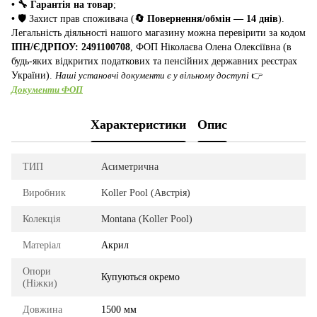
• 🔧 Гарантія на товар
;
•
🛡️ Захист прав споживача (
🔄 Повернення/обмін — 14 днів
).
Легальність діяльності нашого магазину можна перевірити за кодом
ІПН/ЄДРПОУ: 2491100708
, ФОП Ніколаєва Олена Олексіївна (в
будь-яких відкритих податкових та пенсійних державних реєстрах
України).
Наші установчі документи є у вільному доступі
👉
Документи ФОП
Характеристики
Опис
ТИП
Асиметрична
Виробник
Koller Pool (Австрія)
Колекція
Montana (Koller Pool)
Матеріал
Акрил
Опори
Купуються окремо
(Ніжки)
Довжина
1500 мм