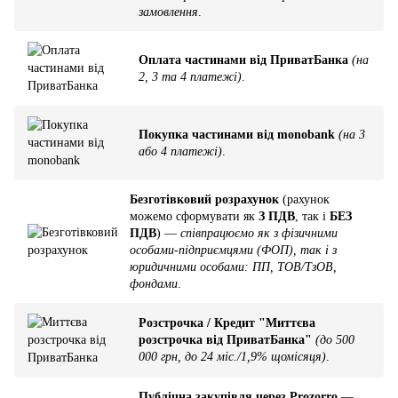
замовлення
.
Оплата частинами від ПриватБанка
(на
2, 3 та 4 платежі)
.
Покупка частинами від monobank
(на 3
або 4 платежі)
.
Безготівковий розрахунок
(рахунок
можемо сформувати як
З ПДВ
, так і
БЕЗ
ПДВ
) —
співпрацюємо як з фізичними
особами-підприємцями (ФОП), так і з
юридичними особами: ПП, ТОВ/ТзОВ,
фондами
.
Розстрочка / Кредит "Миттєва
розстрочка від ПриватБанка"
(до 500
000 грн, до 24 міс./1,9% щомісяця)
.
Публічна закупівля через Prozorro
—