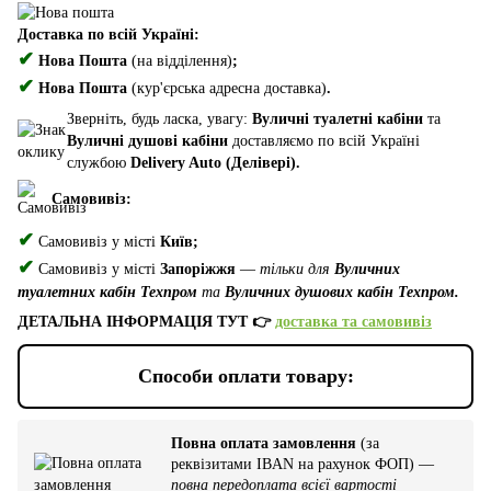
Доставка по всій Україні:
✔
Нова Пошта
(на відділення)
;
✔
Нова Пошта
(кур'єрська адресна доставка)
.
Зверніть, будь ласка, увагу:
Вуличні туалетні кабіни
та
Вуличні душові кабіни
доставляємо по всій Україні
службою
Delivery Auto (Делівері).
Самовивіз:
✔
Самовивіз у місті
Київ;
✔
Самовивіз у місті
Запоріжжя
—
тільки для
Вуличних
туалетних кабін Техпром
та
Вуличних душових кабін Техпром.
ДЕТАЛЬНА ІНФОРМАЦІЯ ТУТ 👉
доставка та самовивіз
Способи оплати товару:
Повна оплата замовлення
(за
реквізитами IBAN на рахунок ФОП) —
повна передоплата всієї вартості