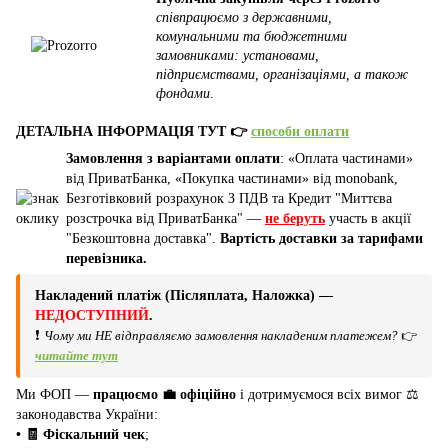
співпрацюємо з державними,
комунальними та бюджетними
замовниками: установами,
підприємствами, організаціями, а також
фондами
.
ДЕТАЛЬНА ІНФОРМАЦІЯ ТУТ 👉
способи оплати
Замовлення з варіантами оплати
: «Оплата частинами»
від ПриватБанка, «Покупка частинами» від monobank,
Безготівковий розрахунок З ПДВ та Кредит "Миттєва
розстрочка від ПриватБанка" —
не беруть
участь в акції
"Безкоштовна доставка".
Вартість доставки за тарифами
перевізника.
Накладений платіж (Післяплата, Наложка) —
НЕДОСТУПНИЙ
.
❗
Чому ми НЕ відправляємо замовлення накладеним платежем?
👉
читайте тут
Ми ФОП —
працюємо 💼 офіційно
і дотримуємося всіх вимог ⚖️
законодавства України:
• 🧾 Фіскальний чек
;