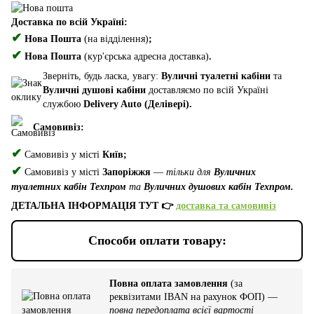
Доставка по всій Україні:
✔
Нова Пошта
(на відділення)
;
✔
Нова Пошта
(кур'єрська адресна доставка)
.
Зверніть, будь ласка, увагу:
Вуличні туалетні кабіни
та
Вуличні душові кабіни
доставляємо по всій Україні
службою
Delivery Auto (Делівері).
Самовивіз:
✔
Самовивіз у місті
Київ;
✔
Самовивіз у місті
Запоріжжя
—
тільки для
Вуличних
туалетних кабін Техпром
та
Вуличних душових кабін Техпром.
ДЕТАЛЬНА ІНФОРМАЦІЯ ТУТ 👉
доставка та самовивіз
Способи оплати товару:
Повна оплата замовлення
(за
реквізитами IBAN на рахунок ФОП) —
повна передоплата всієї вартості