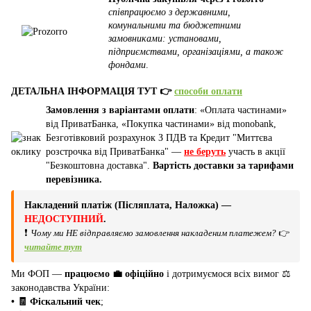
співпрацюємо з державними,
комунальними та бюджетними
замовниками: установами,
підприємствами, організаціями, а також
фондами
.
ДЕТАЛЬНА ІНФОРМАЦІЯ ТУТ 👉
способи оплати
Замовлення з варіантами оплати
: «Оплата частинами»
від ПриватБанка, «Покупка частинами» від monobank,
Безготівковий розрахунок З ПДВ та Кредит "Миттєва
розстрочка від ПриватБанка" —
не беруть
участь в акції
"Безкоштовна доставка".
Вартість доставки за тарифами
перевізника.
Накладений платіж (Післяплата, Наложка) —
НЕДОСТУПНИЙ
.
❗
Чому ми НЕ відправляємо замовлення накладеним платежем?
👉
читайте тут
Ми ФОП —
працюємо 💼 офіційно
і дотримуємося всіх вимог ⚖️
законодавства України:
• 🧾 Фіскальний чек
;