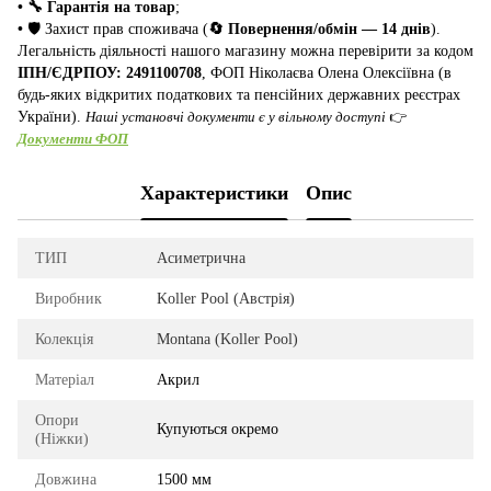
• 🔧 Гарантія на товар
;
•
🛡️ Захист прав споживача (
🔄 Повернення/обмін — 14 днів
).
Легальність діяльності нашого магазину можна перевірити за кодом
ІПН/ЄДРПОУ: 2491100708
, ФОП Ніколаєва Олена Олексіївна (в
будь-яких відкритих податкових та пенсійних державних реєстрах
України).
Наші установчі документи є у вільному доступі
👉
Документи ФОП
Характеристики
Опис
ТИП
Асиметрична
Виробник
Koller Pool (Австрія)
Колекція
Montana (Koller Pool)
Матеріал
Акрил
Опори
Купуються окремо
(Ніжки)
Довжина
1500 мм