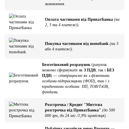
замовлення
.
Оплата частинами від ПриватБанка
(на
2, 3 та 4 платежі)
.
Покупка частинами від monobank
(на 3
або 4 платежі)
.
Безготівковий розрахунок
(рахунок
можемо сформувати як
З ПДВ
, так і
БЕЗ
ПДВ
) —
співпрацюємо як з фізичними
особами-підприємцями (ФОП), так і з
юридичними особами: ПП, ТОВ/ТзОВ,
фондами
.
Розстрочка / Кредит "Миттєва
розстрочка від ПриватБанка"
(до 500
000 грн, до 24 міс./1,9% щомісяця)
.
Публічна закупівля через Prozorro
—