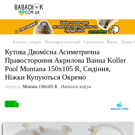
Каталог товарів
Популярні категорії
Сантехніка
Ванни
Ванна 
Кутова Двомісна Асиметрична
Правостороння Акрилова Ванна Koller
Pool Montana 150x105 R, Сидіння,
Ніжки Купуються Окремо
Артикул:
Montana 150x105 R
Написати відгук
7