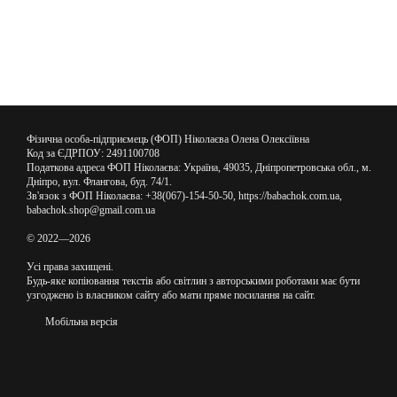
Фізична особа-підприємець (ФОП) Ніколаєва Олена Олексіївна
Код за ЄДРПОУ: 2491100708
Податкова адреса ФОП Ніколаєва: Україна, 49035, Дніпропетровська обл., м.
Дніпро, вул. Флангова, буд. 74/1.
Зв'язок з ФОП Ніколаєва: +38(067)-154-50-50, https://babachok.com.ua,
babachok.shop@gmail.com.ua
© 2022—2026
Усі права захищені.
Будь-яке копіювання текстів або світлин з авторськими роботами має бути
узгоджено із власником сайту або мати пряме посилання на сайт.
Мобільна версія