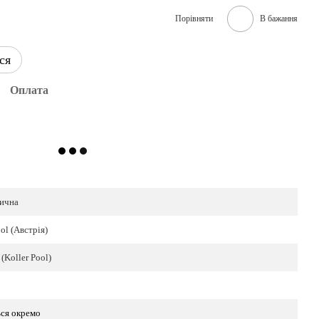
Порівняти
В бажання
ся
Оплата
ична
ool (Австрія)
(Koller Pool)
ся окремо