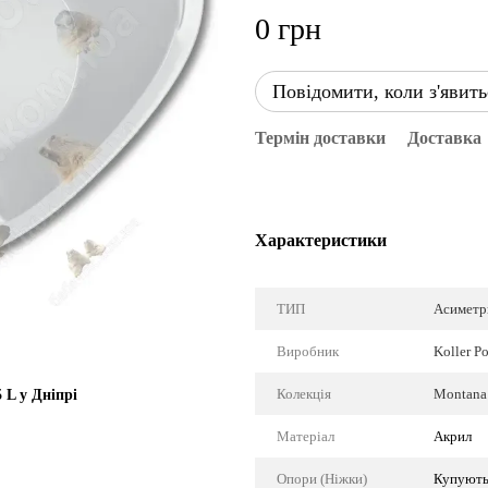
0 грн
Повідомити, коли з'явить
Термін доставки
Доставка
Характеристики
ТИП
Асиметр
Виробник
Koller P
Колекція
Montana 
 L у Дніпрі
Матеріал
Акрил
Опори (Ніжки)
Купують