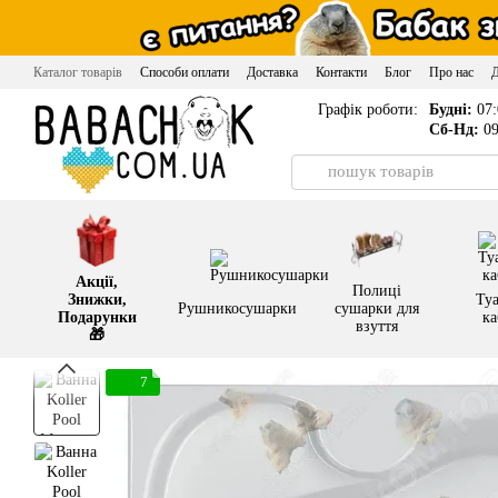
Перейти до основного контенту
Каталог товарів
Способи оплати
Доставка
Контакти
Блог
Про нас
Графік роботи:
Будні:
07:
Сб-Нд:
09
Акції,
Полиці
Знижки,
Туа
Рушникосушарки
сушарки для
Подарунки
ка
взуття
🎁
7