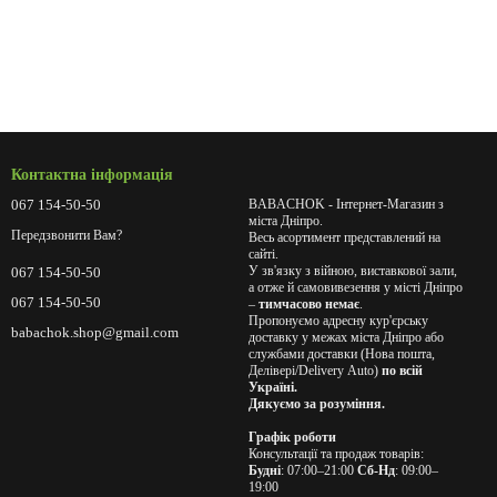
Контактна інформація
067 154-50-50
BABACHOK - Інтернет-Магазин з
міста Дніпро.
Передзвонити Вам?
Весь асортимент представлений на
сайті.
У зв'язку з війною, виставкової зали,
067 154-50-50
а отже й самовивезення у місті Дніпро
067 154-50-50
–
тимчасово немає
.
Пропонуємо адресну кур'єрську
babachok.shop@gmail.com
доставку у межах міста Дніпро або
службами доставки (Нова пошта,
Делівері/Delivery Auto)
по всій
Україні.
Дякуємо за розуміння.
Графік роботи
Консультації та продаж товарів:
Будні
: 07:00–21:00
Сб-Нд
: 09:00–
19:00