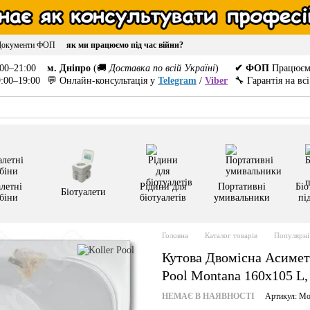
Документи ФОП
як ми працюємо під час війни?
00–21:00
м. Дніпро
(🚚
Доставка по всій Україні
)
✔ ФОП
Працюєм
:00–19:00
💬 Онлайн-консультація у
Telegram
/
Viber
🔧 Гарантія на вс
летні
Рідини для
Портативні
Біо
Біотуалети
біни
біотуалетів
умивальники
пі
Головна
Каталог товарів
Популярні 
Кутова Двомісна Асимет
Pool Montana 160x105 L
НЕМАЄ В НАЯВНОСТІ
Артикул: Mo