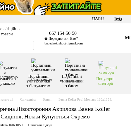
UA
RU
Вхід
о офіційно
067 154-50-50
і товари
Мі
☎️ Передзвонити Вам?
babachok.shop@gmail.com
Портативні
Портативні
туалети з
Популярні
умивальники
умивальники
дставкою
категорії
з біотуалетом
з баком
категорії
Сантехніка
Ванни
Ванна Koller Pool Montana 160x105 L
рична Лівостороння Акрилова Ванна Koller
, Сидіння, Ніжки Купуються Окремо
ntana 160x105 L
Написати відгук