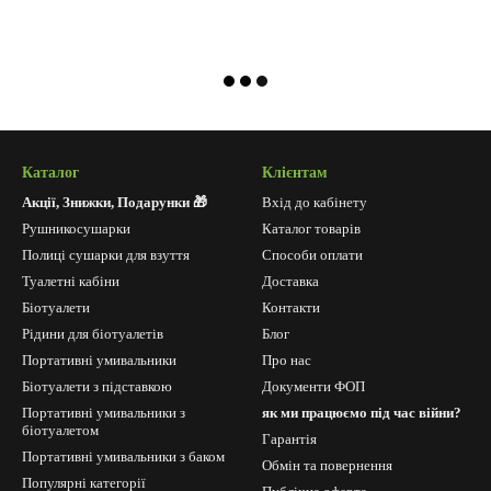
Каталог
Клієнтам
Акції, Знижки, Подарунки 🎁
Вхід до кабінету
Рушникосушарки
Каталог товарів
Полиці сушарки для взуття
Способи оплати
Туалетні кабіни
Доставка
Біотуалети
Контакти
Рідини для біотуалетів
Блог
Портативні умивальники
Про нас
Біотуалети з підставкою
Документи ФОП
Портативні умивальники з
як ми працюємо під час війни?
біотуалетом
Гарантія
Портативні умивальники з баком
Обмін та повернення
Популярні категорії