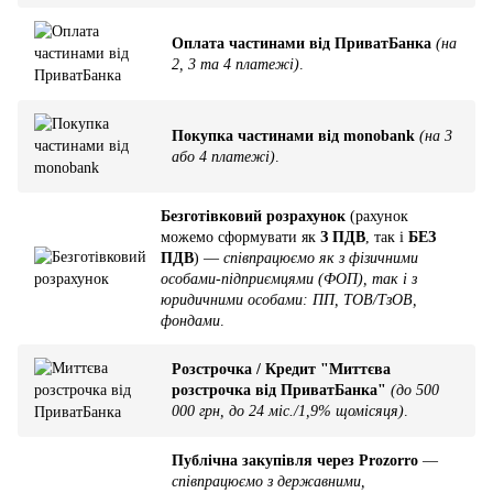
Оплата частинами від ПриватБанка
(на
2, 3 та 4 платежі)
.
Покупка частинами від monobank
(на 3
або 4 платежі)
.
Безготівковий розрахунок
(рахунок
можемо сформувати як
З ПДВ
, так і
БЕЗ
ПДВ
) —
співпрацюємо як з фізичними
особами-підприємцями (ФОП), так і з
юридичними особами: ПП, ТОВ/ТзОВ,
фондами
.
Розстрочка / Кредит "Миттєва
розстрочка від ПриватБанка"
(до 500
000 грн, до 24 міс./1,9% щомісяця)
.
Публічна закупівля через Prozorro
—
співпрацюємо з державними,