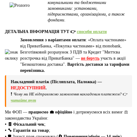
комунальними та бюджетними
замовниками: установами,
підприємствами, організаціями, а також
фондами
.
ДЕТАЛЬНА ІНФОРМАЦІЯ ТУТ 👉
способи оплати
Замовлення з варіантами оплати
: «Оплата частинами»
від ПриватБанка, «Покупка частинами» від monobank,
Безготівковий розрахунок З ПДВ та Кредит "Миттєва
розстрочка від ПриватБанка" —
не беруть
участь в акції
"Безкоштовна доставка".
Вартість доставки за тарифами
перевізника.
Накладений платіж (Післяплата, Наложка) —
НЕДОСТУПНИЙ
.
❗
Чому ми НЕ відправляємо замовлення накладеним платежем?
👉
читайте тут
Ми ФОП —
працюємо 💼 офіційно
і дотримуємося всіх вимог ⚖️
законодавства України:
• 🧾 Фіскальний чек
;
• 🔧 Гарантія на товар
;
•
🛡️ Захист прав споживача (
🔄 Повернення/обмін — 14 днів
).