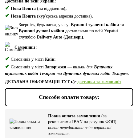
Доставка по всій Україні:
✔
Нова Пошта
(на відділення)
;
✔
Нова Пошта
(кур'єрська адресна доставка)
.
Зверніть, будь ласка, увагу:
Вуличні туалетні кабіни
та
Вуличні душові кабіни
доставляємо по всій Україні
службою
Delivery Auto (Делівері).
Самовивіз:
✔
Самовивіз у місті
Київ;
✔
Самовивіз у місті
Запоріжжя
—
тільки для
Вуличних
туалетних кабін Техпром
та
Вуличних душових кабін Техпром.
ДЕТАЛЬНА ІНФОРМАЦІЯ ТУТ 👉
доставка та самовивіз
Способи оплати товару:
Повна оплата замовлення
(за
реквізитами IBAN на рахунок ФОП) —
повна передоплата всієї вартості
замовлення
.