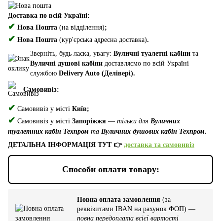
Доставка по всій Україні:
✔
Нова Пошта
(на відділення)
;
✔
Нова Пошта
(кур'єрська адресна доставка)
.
Зверніть, будь ласка, увагу:
Вуличні туалетні кабіни
та
Вуличні душові кабіни
доставляємо по всій Україні
службою
Delivery Auto (Делівері).
Самовивіз:
✔
Самовивіз у місті
Київ;
✔
Самовивіз у місті
Запоріжжя
—
тільки для
Вуличних
туалетних кабін Техпром
та
Вуличних душових кабін Техпром.
ДЕТАЛЬНА ІНФОРМАЦІЯ ТУТ 👉
доставка та самовивіз
Способи оплати товару:
Повна оплата замовлення
(за
реквізитами IBAN на рахунок ФОП) —
повна передоплата всієї вартості