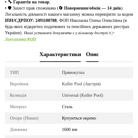
• 🔧 Гарантія на товар
;
•
🛡️ Захист прав споживача (
🔄 Повернення/обмін — 14 днів
).
Легальність діяльності нашого магазину можна перевірити за кодом
ІПН/ЄДРПОУ: 2491100708
, ФОП Ніколаєва Олена Олексіївна (в
будь-яких відкритих податкових та пенсійних державних реєстрах
України).
Наші установчі документи є у вільному доступі
👉
Документи ФОП
Характеристики
Опис
ТИП
Прямокутна
Виробник
Koller Pool (Австрія)
Колекція
Universal (Koller Pool)
Матеріал
Сталь
Опори (Ніжки)
Купуються окремо
Довжина
1600 мм