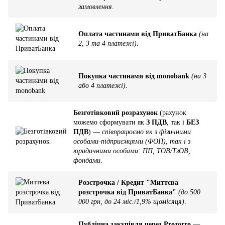
замовлення
.
Оплата частинами від ПриватБанка
(на
2, 3 та 4 платежі)
.
Покупка частинами від monobank
(на 3
або 4 платежі)
.
Безготівковий розрахунок
(рахунок
можемо сформувати як
З ПДВ
, так і
БЕЗ
ПДВ
) —
співпрацюємо як з фізичними
особами-підприємцями (ФОП), так і з
юридичними особами: ПП, ТОВ/ТзОВ,
фондами
.
Розстрочка / Кредит "Миттєва
розстрочка від ПриватБанка"
(до 500
000 грн, до 24 міс./1,9% щомісяця)
.
Публічна закупівля через Prozorro
—