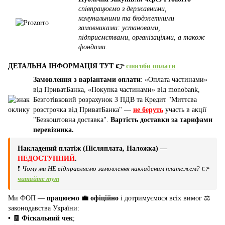
співпрацюємо з державними,
комунальними та бюджетними
замовниками: установами,
підприємствами, організаціями, а також
фондами
.
ДЕТАЛЬНА ІНФОРМАЦІЯ ТУТ 👉
способи оплати
Замовлення з варіантами оплати
: «Оплата частинами»
від ПриватБанка, «Покупка частинами» від monobank,
Безготівковий розрахунок З ПДВ та Кредит "Миттєва
розстрочка від ПриватБанка" —
не беруть
участь в акції
"Безкоштовна доставка".
Вартість доставки за тарифами
перевізника.
Накладений платіж (Післяплата, Наложка) —
НЕДОСТУПНИЙ
.
❗
Чому ми НЕ відправляємо замовлення накладеним платежем?
👉
читайте тут
Ми ФОП —
працюємо 💼 офіційно
і дотримуємося всіх вимог ⚖️
законодавства України:
• 🧾 Фіскальний чек
;