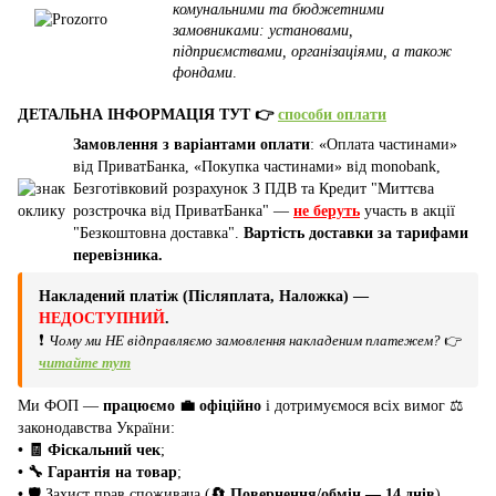
комунальними та бюджетними
замовниками: установами,
підприємствами, організаціями, а також
фондами
.
ДЕТАЛЬНА ІНФОРМАЦІЯ ТУТ 👉
способи оплати
Замовлення з варіантами оплати
: «Оплата частинами»
від ПриватБанка, «Покупка частинами» від monobank,
Безготівковий розрахунок З ПДВ та Кредит "Миттєва
розстрочка від ПриватБанка" —
не беруть
участь в акції
"Безкоштовна доставка".
Вартість доставки за тарифами
перевізника.
Накладений платіж (Післяплата, Наложка) —
НЕДОСТУПНИЙ
.
❗
Чому ми НЕ відправляємо замовлення накладеним платежем?
👉
читайте тут
Ми ФОП —
працюємо 💼 офіційно
і дотримуємося всіх вимог ⚖️
законодавства України:
• 🧾 Фіскальний чек
;
• 🔧 Гарантія на товар
;
•
🛡️ Захист прав споживача (
🔄 Повернення/обмін — 14 днів
).