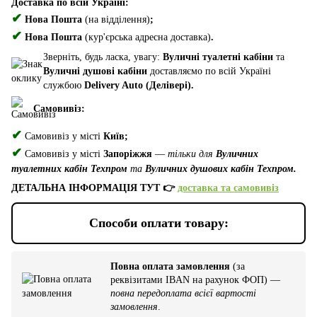
Доставка по всій Україні:
✔
Нова Пошта
(на відділення)
;
✔
Нова Пошта
(кур'єрська адресна доставка)
.
Зверніть, будь ласка, увагу:
Вуличні туалетні кабіни
та
Вуличні душові кабіни
доставляємо по всій Україні
службою
Delivery Auto (Делівері).
Самовивіз:
✔
Самовивіз у місті
Київ;
✔
Самовивіз у місті
Запоріжжя
—
тільки для
Вуличних
туалетних кабін Техпром
та
Вуличних душових кабін Техпром.
ДЕТАЛЬНА ІНФОРМАЦІЯ ТУТ 👉
доставка та самовивіз
Способи оплати товару:
Повна оплата замовлення
(за
реквізитами IBAN на рахунок ФОП) —
повна передоплата всієї вартості
замовлення
.