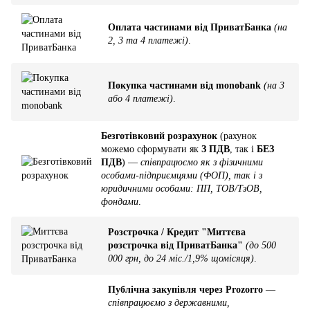
Оплата частинами від ПриватБанка
(на
2, 3 та 4 платежі)
.
Покупка частинами від monobank
(на 3
або 4 платежі)
.
Безготівковий розрахунок
(рахунок
можемо сформувати як
З ПДВ
, так і
БЕЗ
ПДВ
) —
співпрацюємо як з фізичними
особами-підприємцями (ФОП), так і з
юридичними особами: ПП, ТОВ/ТзОВ,
фондами
.
Розстрочка / Кредит "Миттєва
розстрочка від ПриватБанка"
(до 500
000 грн, до 24 міс./1,9% щомісяця)
.
Публічна закупівля через Prozorro
—
співпрацюємо з державними,