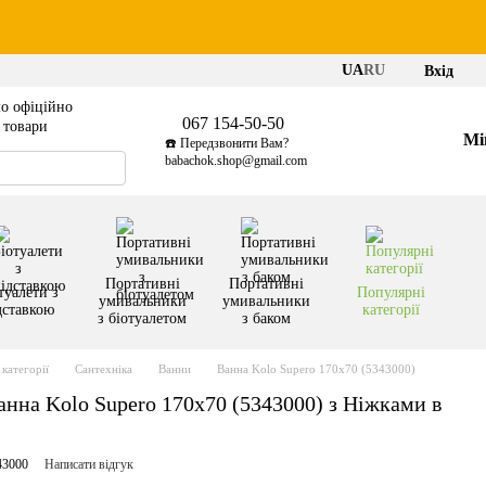
UA
RU
Вхід
о офіційно
067 154-50-50
і товари
Мі
☎️ Передзвонити Вам?
babachok.shop@gmail.com
Портативні
Портативні
туалети з
Популярні
умивальники
умивальники
дставкою
категорії
з біотуалетом
з баком
категорії
Сантехніка
Ванни
Ванна Kolo Supero 170x70 (5343000)
нна Kolo Supero 170x70 (5343000) з Ніжками в
43000
Написати відгук