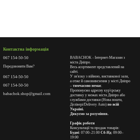
Контактна інформація
067 154-50-50
BABACHOK - Інтернет-Магазин з
міста Дніпро.
Передзвонити Вам?
Весь асортимент представлений на
сайті.
У зв'язку з війною, виставкової зали,
067 154-50-50
а отже й самовивезення у місті Дніпро
067 154-50-50
–
тимчасово немає
.
Пропонуємо адресну кур'єрську
babachok.shop@gmail.com
доставку у межах міста Дніпро або
службами доставки (Нова пошта,
Делівері/Delivery Auto)
по всій
Україні.
Дякуємо за розуміння.
Графік роботи
Консультації та продаж товарів:
Будні
: 07:00–21:00
Сб-Нд
: 09:00–
19:00