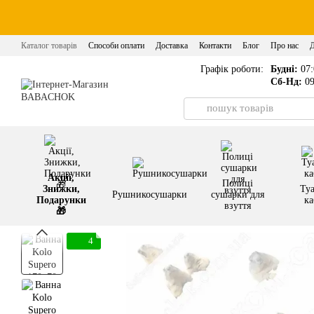
Перейти до основного контенту
Каталог товарів
Способи оплати
Доставка
Контакти
Блог
Про нас
Графік роботи:
Будні:
07:
Сб-Нд:
09
Акції,
Полиці
Знижки,
Туа
Рушникосушарки
сушарки для
Подарунки
ка
взуття
🎁
4