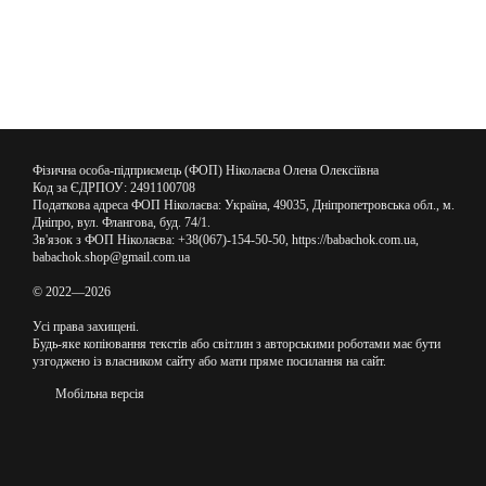
Фізична особа-підприємець (ФОП) Ніколаєва Олена Олексіївна
Код за ЄДРПОУ: 2491100708
Податкова адреса ФОП Ніколаєва: Україна, 49035, Дніпропетровська обл., м.
Дніпро, вул. Флангова, буд. 74/1.
Зв'язок з ФОП Ніколаєва: +38(067)-154-50-50, https://babachok.com.ua,
babachok.shop@gmail.com.ua
© 2022—2026
Усі права захищені.
Будь-яке копіювання текстів або світлин з авторськими роботами має бути
узгоджено із власником сайту або мати пряме посилання на сайт.
Мобільна версія