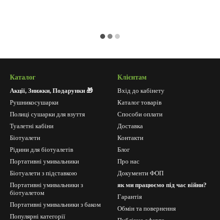
Каталог
Клієнтам
Акції, Знижки, Подарунки 🎁
Вхід до кабінету
Рушникосушарки
Каталог товарів
Полиці сушарки для взуття
Способи оплати
Туалетні кабіни
Доставка
Біотуалети
Контакти
Рідини для біотуалетів
Блог
Портативні умивальники
Про нас
Біотуалети з підставкою
Документи ФОП
Портативні умивальники з
як ми працюємо під час війни?
біотуалетом
Гарантія
Портативні умивальники з баком
Обмін та повернення
Популярні категорії