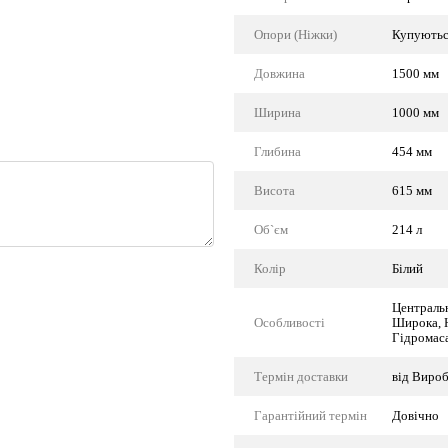
Опори (Ніжки)
Купуютьс
Довжина
1500 мм
Ширина
1000 мм
Глибина
454 мм
Висота
615 мм
Об`єм
214 л
Колір
Білий
Центральн
Особливості
Широка, Н
Гідромас
Термін доставки
від Виро
Гарантійний термін
Довічно