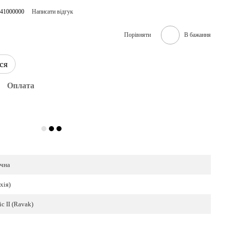
B41000000
Написати відгук
Порівняти
В бажання
ся
Оплата
чна
хія)
c II (Ravak)