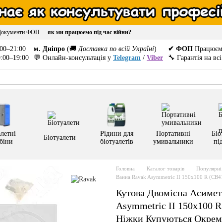
Документи ФОП
як ми працюємо під час війни?
00–21:00
м. Дніпро
(🚚
Доставка по всій Україні
)
✔ ФОП
Працюєм
:00–19:00
💬 Онлайн-консультація у
Telegram
/
Viber
🔧 Гарантія на вс
летні
Рідини для
Портативні
Біо
Біотуалети
біни
біотуалетів
умивальники
пі
Головна
Каталог товарів
Популярні 
Ванна Ravak Asymmetric II 150x100 R (CB
Кутова Двомісна Асимет
Asymmetric II 150x100 R
Ніжки Купуються Окрем