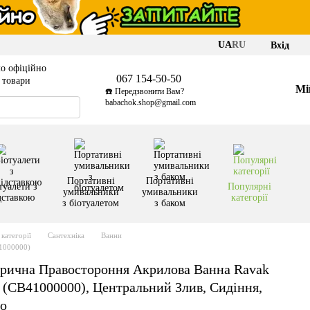
UA
RU
Вхід
о офіційно
067 154-50-50
і товари
Мі
☎️ Передзвонити Вам?
babachok.shop@gmail.com
Портативні
Портативні
туалети з
Популярні
умивальники
умивальники
дставкою
категорії
з біотуалетом
з баком
категорії
Сантехніка
Ванни
41000000)
рична Правостороння Акрилова Ванна Ravak
 (CB41000000), Центральний Злив, Сидіння,
о