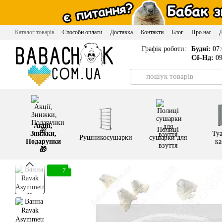
Перейти до основного контенту
Каталог товарів
Способи оплати
Доставка
Контакти
Блог
Про нас
Графік роботи:
Будні:
07:
Сб-Нд:
09
Акції,
Полиці
Знижки,
Туа
Рушникосушарки
сушарки для
Подарунки
ка
взуття
🎁
7