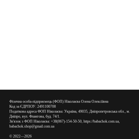
Фізична особа-підприємець (ФОП) Ніколаєва Олена Олексіївна
Код за ЄДРПОУ: 2491100708
Податкова адреса ФОП Ніколаєва: Україна, 49035, Дніпропетровська обл., м.
Дніпро, вул. Флангова, буд. 74/1.
Зв'язок з ФОП Ніколаєва: +38(067)-154-50-50, https://babachok.com.ua,
babachok.shop@gmail.com.ua
© 2022—2026