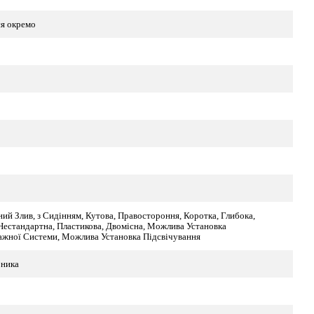
я окремо
ий Злив, з Сидінням, Кутова, Правостороння, Коротка, Глибока,
естандартна, Пластикова, Двомісна, Можлива Установка
ажної Системи, Можлива Установка Підсвічування
бника