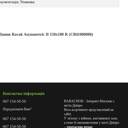
кументація, Упаковка
Ванни Ravak Asymmetric II 150x100 R (CB41000000)
Контактна інформація
067 154-50-50
BABACHOK - Інтернет-Магазин з
міста Дніпро.
Передзвонити Вам?
Весь асортимент представлений на
сайті.
У зв'язку з війною, виставкової зали,
067 154-50-50
а отже й самовивезення у місті Дніпро
067 154-50-50
–
тимчасово немає
.