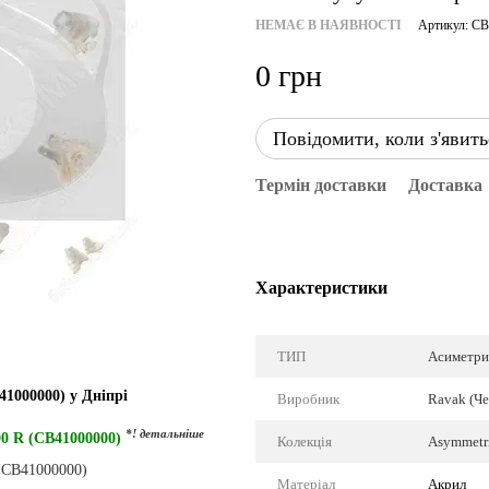
НЕМАЄ В НАЯВНОСТІ
Артикул: C
0 грн
Повідомити, коли з'явить
Термін доставки
Доставка
Характеристики
ТИП
Асиметри
41000000) у Дніпрі
Виробник
Ravak (Че
*! детальніше
00 R (CB41000000)
Колекція
Asymmetri
Матеріал
Акрил