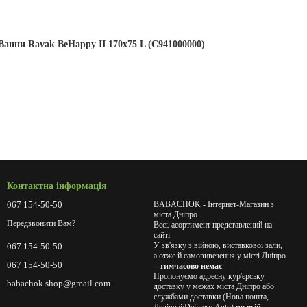
Ванни Ravak BeHappy II 170x75 L (C941000000)
Контактна інформація
067 154-50-50
BABACHOK - Інтернет-Магазин з
міста Дніпро.
Передзвонити Вам?
Весь асортимент представлений на
сайті.
У зв'язку з війною, виставкової зали,
067 154-50-50
а отже й самовивезення у місті Дніпро
067 154-50-50
–
тимчасово немає
.
Пропонуємо адресну кур'єрську
babachok.shop@gmail.com
доставку у межах міста Дніпро або
службами доставки (Нова пошта,