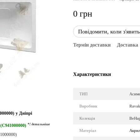
0 грн
Повідомити, коли з'явить
Термін доставки
Доставка
Характеристики
ТИП
Асим
Виробник
Ravak
000000) у Дніпрі
Колекція
BeHap
*! детальніше
 (C941000000)
Матеріал
Акри