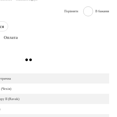
Порівняти
В бажання
ся
Оплата
етрична
 (Чехія)
py II (Ravak)
л