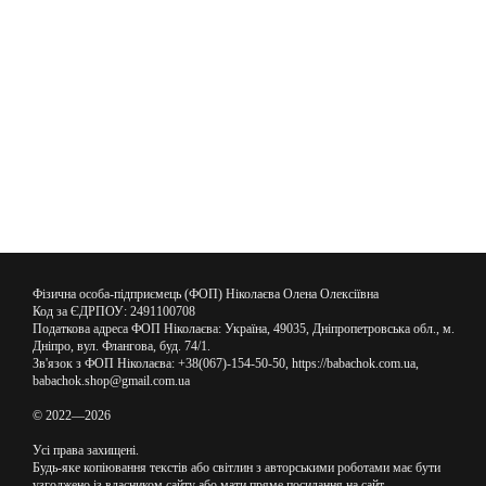
Фізична особа-підприємець (ФОП) Ніколаєва Олена Олексіївна
Код за ЄДРПОУ: 2491100708
Податкова адреса ФОП Ніколаєва: Україна, 49035, Дніпропетровська обл., м.
Дніпро, вул. Флангова, буд. 74/1.
Зв'язок з ФОП Ніколаєва: +38(067)-154-50-50, https://babachok.com.ua,
babachok.shop@gmail.com.ua
© 2022—2026
Усі права захищені.
Будь-яке копіювання текстів або світлин з авторськими роботами має бути
узгоджено із власником сайту або мати пряме посилання на сайт.