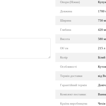
Опори (Ніжки)
Купую
Довжина
1700 
Ширина
750 м
Глибина
420 м
Висота
580 м
Об`єм
215 л
Колір
Білий
Особливості
Кутов
Термін доставки
від В
Гарантійний термін
Довіч
Комплект поставки:
Ванна
Країна виробництва
Чехія