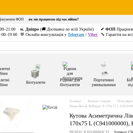
Документи ФОП
як ми працюємо під час війни?
00–21:00
м. Дніпро
(🚚
Доставка по всій Україні
)
✔ ФОП
Працюєм
:00–19:00
💬 Онлайн-консультація у
Telegram
/
Viber
🔧 Гарантія на вс
летні
Рідини для
Портативні
Біо
Біотуалети
біни
біотуалетів
умивальники
пі
Головна
Каталог товарів
Популярні 
Ванна Ravak BeHappy II 170x75 L (C94100
Кутова Асиметрична Лів
170x75 L (C941000000),
НЕМАЄ В НАЯВНОСТІ
Артикул: C9