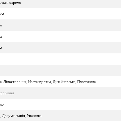
ться окремо
мм
м
м
м
а, Лівостороння, Нестандартна, Дизайнерська, Пластикова
иробника
но
, Документація, Упаковка