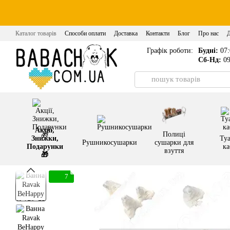
Перейти до основного контенту
Каталог товарів
Способи оплати
Доставка
Контакти
Блог
Про нас
Графік роботи:
Будні:
07:
Сб-Нд:
09
Акції,
Полиці
Знижки,
Туа
Рушникосушарки
сушарки для
Подарунки
ка
взуття
🎁
7