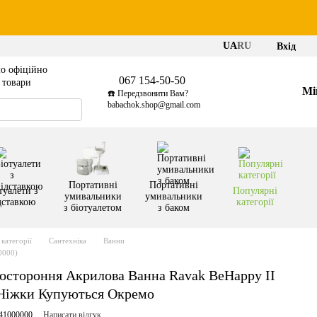
UA
RU
Вхід
о офіційно
067 154-50-50
і товари
Мі
☎️ Передзвонити Вам?
babachok.shop@gmail.com
Портативні
Портативні
туалети з
Популярні
умивальники
умивальники
дставкою
категорії
з біотуалетом
з баком
категорії
Сантехніка
Ванни
0000)
остороння Акрилова Ванна Ravak BeHappy II
 Ніжки Купуються Окремо
41000000
Написати відгук