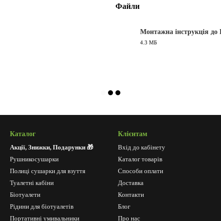
Файли
Монтажна інструкція до 
4.3 МБ
PDF
Каталог
Клієнтам
Акції, Знижки, Подарунки 🎁
Вхід до кабінету
Рушникосушарки
Каталог товарів
Полиці сушарки для взуття
Способи оплати
Туалетні кабіни
Доставка
Біотуалети
Контакти
Рідини для біотуалетів
Блог
Портативні умивальники
Про нас