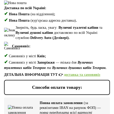
Доставка по всій Україні:
✔
Нова Пошта
(на відділення)
;
✔
Нова Пошта
(кур'єрська адресна доставка)
.
Зверніть, будь ласка, увагу:
Вуличні туалетні кабіни
та
Вуличні душові кабіни
доставляємо по всій Україні
службою
Delivery Auto (Делівері).
Самовивіз:
✔
Самовивіз у місті
Київ;
✔
Самовивіз у місті
Запоріжжя
—
тільки для
Вуличних
туалетних кабін Техпром
та
Вуличних душових кабін Техпром.
ДЕТАЛЬНА ІНФОРМАЦІЯ ТУТ 👉
доставка та самовивіз
Способи оплати товару:
Повна оплата замовлення
(за
реквізитами IBAN на рахунок ФОП) —
повна передоплата всієї вартості