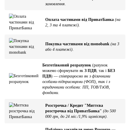
замовлення
.
Оплата частинами від ПриватБанка
(на
2, 3 та 4 платежі)
.
Покупка частинами від monobank
(на 3
або 4 платежі)
.
Безготівковий розрахунок
(рахунок
можемо сформувати як
З ПДВ
, так і
БЕЗ
ПДВ
) —
співпрацюємо як з фізичними
особами-підприємцями (ФОП), так і з
юридичними особами: ПП, ТОВ/ТзОВ,
фондами
.
Розстрочка / Кредит "Миттєва
розстрочка від ПриватБанка"
(до 500
000 грн, до 24 міс./1,9% щомісяця)
.
Публічна закупівля через Prozorro
—