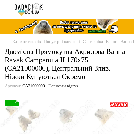
Каталог товарів
Популярні категорії
Сантехніка
Ванни
Ванна 
Двомісна Прямокутна Акрилова Ванна
Ravak Campanula II 170x75
(CA21000000), Центральний Злив,
Ніжки Купуються Окремо
Артикул:
CA21000000
Написати відгук
7