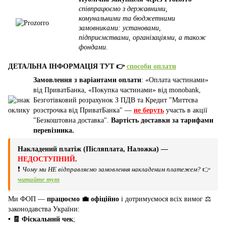
співпрацюємо з державними,
комунальними та бюджетними
замовниками: установами,
підприємствами, організаціями, а також
фондами
.
ДЕТАЛЬНА ІНФОРМАЦІЯ ТУТ 👉
способи оплати
Замовлення з варіантами оплати
: «Оплата частинами»
від ПриватБанка, «Покупка частинами» від monobank,
Безготівковий розрахунок З ПДВ та Кредит "Миттєва
розстрочка від ПриватБанка" —
не беруть
участь в акції
"Безкоштовна доставка".
Вартість доставки за тарифами
перевізника.
Накладений платіж (Післяплата, Наложка) —
НЕДОСТУПНИЙ
.
❗
Чому ми НЕ відправляємо замовлення накладеним платежем?
👉
читайте тут
Ми ФОП —
працюємо 💼 офіційно
і дотримуємося всіх вимог ⚖️
законодавства України:
• 🧾 Фіскальний чек
;