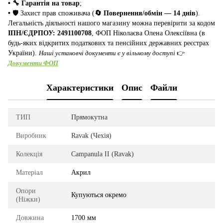
• 🔧 Гарантія на товар
;
•
🛡️ Захист прав споживача (
🔄 Повернення/обмін — 14 днів
).
Легальність діяльності нашого магазину можна перевірити за кодом
ІПН/ЄДРПОУ: 2491100708
, ФОП Ніколаєва Олена Олексіївна (в
будь-яких відкритих податкових та пенсійних державних реєстрах
України).
Наші установчі документи є у вільному доступі
👉
Документи ФОП
Характеристики
Опис
Файли
ТИП
Прямокутна
Виробник
Ravak (Чехія)
Колекція
Campanula II (Ravak)
Матеріал
Акрил
Опори
Купуються окремо
(Ніжки)
Довжина
1700 мм