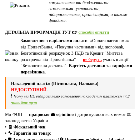
комунальними та бюджетними
замовниками: установами,
підприємствами, організаціями, а також
фондами
.
ДЕТАЛЬНА ІНФОРМАЦІЯ ТУТ 👉
способи оплати
Замовлення з варіантами оплати
: «Оплата частинами»
від ПриватБанка, «Покупка частинами» від monobank,
Безготівковий розрахунок З ПДВ та Кредит "Миттєва
розстрочка від ПриватБанка" —
не беруть
участь в акції
"Безкоштовна доставка".
Вартість доставки за тарифами
перевізника.
Накладений платіж (Післяплата, Наложка) —
НЕДОСТУПНИЙ
.
❗
Чому ми НЕ відправляємо замовлення накладеним платежем?
👉
читайте тут
Ми ФОП —
працюємо 💼 офіційно
і дотримуємося всіх вимог ⚖️
законодавства України:
• 🧾 Фіскальний чек
;
• 🔧 Гарантія на товар
;
•
🛡️ Захист прав споживача (
🔄 Повернення/обмін — 14 днів
).