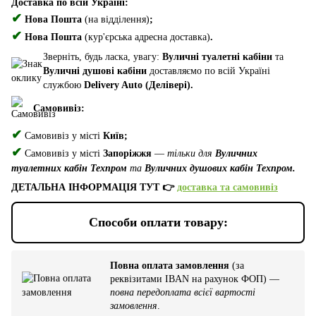
Доставка по всій Україні:
✔
Нова Пошта
(на відділення)
;
✔
Нова Пошта
(кур'єрська адресна доставка)
.
Зверніть, будь ласка, увагу:
Вуличні туалетні кабіни
та
Вуличні душові кабіни
доставляємо по всій Україні
службою
Delivery Auto (Делівері).
Самовивіз:
✔
Самовивіз у місті
Київ;
✔
Самовивіз у місті
Запоріжжя
—
тільки для
Вуличних
туалетних кабін Техпром
та
Вуличних душових кабін Техпром.
ДЕТАЛЬНА ІНФОРМАЦІЯ ТУТ 👉
доставка та самовивіз
Способи оплати товару:
Повна оплата замовлення
(за
реквізитами IBAN на рахунок ФОП) —
повна передоплата всієї вартості
замовлення
.