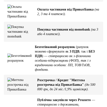
Оплата частинами від ПриватБанка
(на
2, 3 та 4 платежі)
.
Покупка частинами від monobank
(на 3
або 4 платежі)
.
Безготівковий розрахунок
(рахунок
можемо сформувати як
З ПДВ
, так і
БЕЗ
ПДВ
) —
співпрацюємо як з фізичними
особами-підприємцями (ФОП), так і з
юридичними особами: ПП, ТОВ/ТзОВ,
фондами
.
Розстрочка / Кредит "Миттєва
розстрочка від ПриватБанка"
(до 500
000 грн, до 24 міс./1,9% щомісяця)
.
Публічна закупівля через Prozorro
—
співпрацюємо з державними,