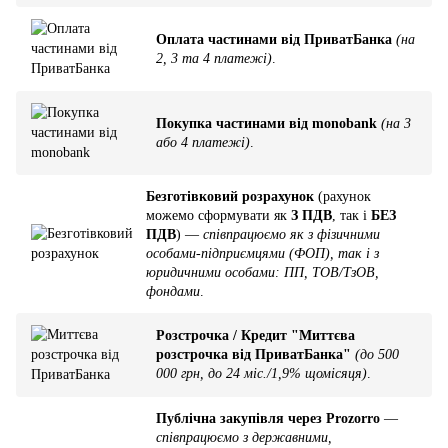
Оплата частинами від ПриватБанка
(на
2, 3 та 4 платежі)
.
Покупка частинами від monobank
(на 3
або 4 платежі)
.
Безготівковий розрахунок
(рахунок
можемо сформувати як
З ПДВ
, так і
БЕЗ
ПДВ
) —
співпрацюємо як з фізичними
особами-підприємцями (ФОП), так і з
юридичними особами: ПП, ТОВ/ТзОВ,
фондами
.
Розстрочка / Кредит "Миттєва
розстрочка від ПриватБанка"
(до 500
000 грн, до 24 міс./1,9% щомісяця)
.
Публічна закупівля через Prozorro
—
співпрацюємо з державними,