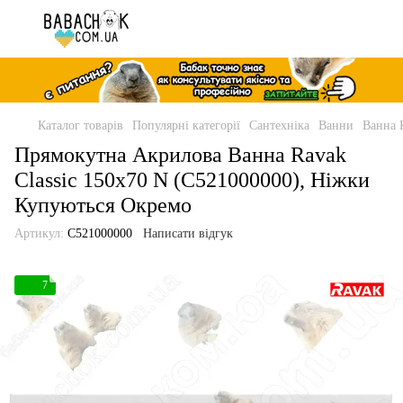
Каталог товарів
Популярні категорії
Сантехніка
Ванни
Ванна 
Прямокутна Акрилова Ванна Ravak
Classic 150x70 N (C521000000), Ніжки
Купуються Окремо
Артикул:
C521000000
Написати відгук
7