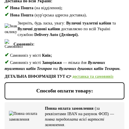
Доставка по всій Україні:
✔
Нова Пошта
(на відділення)
;
✔
Нова Пошта
(кур'єрська адресна доставка)
.
Зверніть, будь ласка, увагу:
Вуличні туалетні кабіни
та
Вуличні душові кабіни
доставляємо по всій Україні
службою
Delivery Auto (Делівері).
Самовивіз:
✔
Самовивіз у місті
Київ;
✔
Самовивіз у місті
Запоріжжя
—
тільки для
Вуличних
туалетних кабін Техпром
та
Вуличних душових кабін Техпром.
ДЕТАЛЬНА ІНФОРМАЦІЯ ТУТ 👉
доставка та самовивіз
Способи оплати товару:
Повна оплата замовлення
(за
реквізитами IBAN на рахунок ФОП) —
повна передоплата всієї вартості
замовлення
.