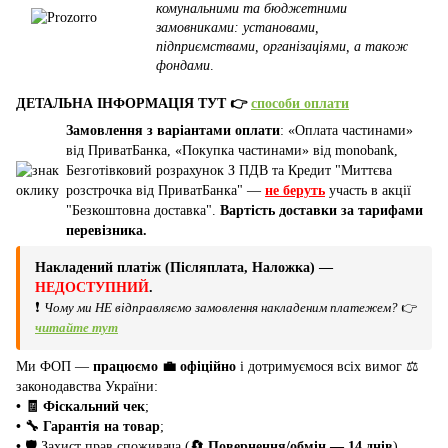
комунальними та бюджетними
замовниками: установами,
підприємствами, організаціями, а також
фондами
.
ДЕТАЛЬНА ІНФОРМАЦІЯ ТУТ 👉
способи оплати
Замовлення з варіантами оплати
: «Оплата частинами»
від ПриватБанка, «Покупка частинами» від monobank,
Безготівковий розрахунок З ПДВ та Кредит "Миттєва
розстрочка від ПриватБанка" —
не беруть
участь в акції
"Безкоштовна доставка".
Вартість доставки за тарифами
перевізника.
Накладений платіж (Післяплата, Наложка) —
НЕДОСТУПНИЙ
.
❗
Чому ми НЕ відправляємо замовлення накладеним платежем?
👉
читайте тут
Ми ФОП —
працюємо 💼 офіційно
і дотримуємося всіх вимог ⚖️
законодавства України:
• 🧾 Фіскальний чек
;
• 🔧 Гарантія на товар
;
•
🛡️ Захист прав споживача (
🔄 Повернення/обмін — 14 днів
).