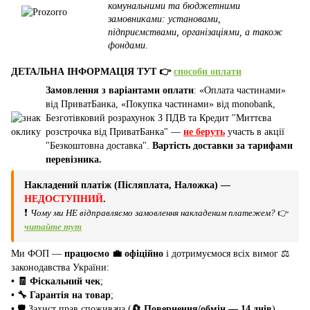
комунальними та бюджетними
замовниками: установами,
підприємствами, організаціями, а також
фондами
.
ДЕТАЛЬНА ІНФОРМАЦІЯ ТУТ 👉
способи оплати
Замовлення з варіантами оплати
: «Оплата частинами»
від ПриватБанка, «Покупка частинами» від monobank,
Безготівковий розрахунок З ПДВ та Кредит "Миттєва
розстрочка від ПриватБанка" —
не беруть
участь в акції
"Безкоштовна доставка".
Вартість доставки за тарифами
перевізника.
Накладений платіж (Післяплата, Наложка) —
НЕДОСТУПНИЙ
.
❗
Чому ми НЕ відправляємо замовлення накладеним платежем?
👉
читайте тут
Ми ФОП —
працюємо 💼 офіційно
і дотримуємося всіх вимог ⚖️
законодавства України:
• 🧾 Фіскальний чек
;
• 🔧 Гарантія на товар
;
•
🛡️ Захист прав споживача (
🔄 Повернення/обмін — 14 днів
).