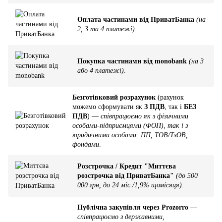
Оплата частинами від ПриватБанка
(на
2, 3 та 4 платежі)
.
Покупка частинами від monobank
(на 3
або 4 платежі)
.
Безготівковий розрахунок
(рахунок
можемо сформувати як
З ПДВ
, так і
БЕЗ
ПДВ
) —
співпрацюємо як з фізичними
особами-підприємцями (ФОП), так і з
юридичними особами: ПП, ТОВ/ТзОВ,
фондами
.
Розстрочка / Кредит "Миттєва
розстрочка від ПриватБанка"
(до 500
000 грн, до 24 міс./1,9% щомісяця)
.
Публічна закупівля через Prozorro
—
співпрацюємо з державними,