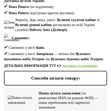
Доставка по всій Україні:
✔
Нова Пошта
(на відділення)
;
✔
Нова Пошта
(кур'єрська адресна доставка)
.
Зверніть, будь ласка, увагу:
Вуличні туалетні кабіни
та
Вуличні душові кабіни
доставляємо по всій Україні
службою
Delivery Auto (Делівері).
Самовивіз:
✔
Самовивіз у місті
Київ;
✔
Самовивіз у місті
Запоріжжя
—
тільки для
Вуличних
туалетних кабін Техпром
та
Вуличних душових кабін Техпром.
ДЕТАЛЬНА ІНФОРМАЦІЯ ТУТ 👉
доставка та самовивіз
Способи оплати товару:
Повна оплата замовлення
(за
реквізитами IBAN на рахунок ФОП) —
повна передоплата всієї вартості
замовлення
.