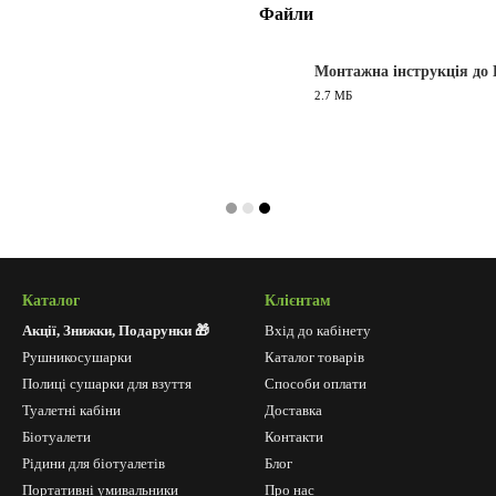
Файли
Монтажна інструкція до 
2.7 МБ
PDF
Каталог
Клієнтам
Акції, Знижки, Подарунки 🎁
Вхід до кабінету
Рушникосушарки
Каталог товарів
Полиці сушарки для взуття
Способи оплати
Туалетні кабіни
Доставка
Біотуалети
Контакти
Рідини для біотуалетів
Блог
Портативні умивальники
Про нас