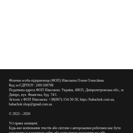
Фізична особа-підприємець (ФОП) Ніколаєва Олена Олексіївна
Код за ЄДРПОУ: 2491100708
Податкова адреса ФОП Ніколаєва: Україна, 49035, Дніпропетровська обл., м.
Дніпро, вул. Флангова, буд. 74/1.
Зв'язок з ФОП Ніколаєва: +38(067)-154-50-50, https://babachok.com.ua,
babachok.shop@gmail.com.ua
© 2022—2026
Усі права захищені.
Будь-яке копіювання текстів або світлин з авторськими роботами має бути
узгоджено із власником сайту або мати пряме посилання на сайт.