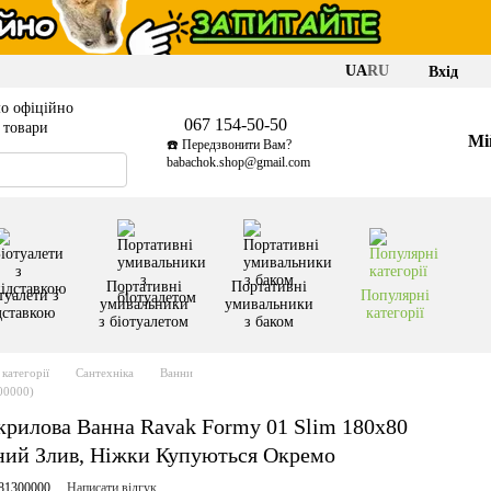
UA
RU
Вхід
о офіційно
067 154-50-50
і товари
Мі
☎️ Передзвонити Вам?
babachok.shop@gmail.com
Портативні
Портативні
туалети з
Популярні
умивальники
умивальники
дставкою
категорії
з біотуалетом
з баком
категорії
Сантехніка
Ванни
00000)
рилова Ванна Ravak Formy 01 Slim 180x80
ний Злив, Ніжки Купуються Окремо
81300000
Написати відгук