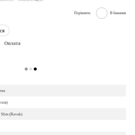
Порівняти
В бажання
ся
Оплата
тна
ехія)
 Slim (Ravak)