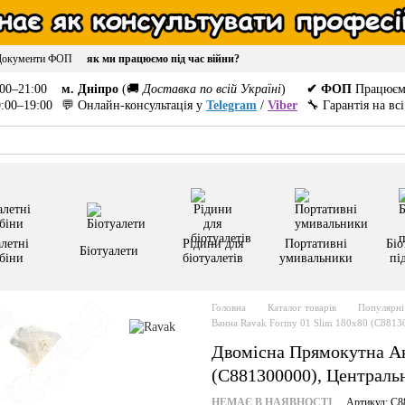
Документи ФОП
як ми працюємо під час війни?
00–21:00
м. Дніпро
(🚚
Доставка по всій Україні
)
✔ ФОП
Працюєм
:00–19:00
💬 Онлайн-консультація у
Telegram
/
Viber
🔧 Гарантія на вс
летні
Рідини для
Портативні
Біо
Біотуалети
біни
біотуалетів
умивальники
пі
Головна
Каталог товарів
Популярні 
Ванна Ravak Formy 01 Slim 180x80 (C8813
Двомісна Прямокутна Ак
(C881300000), Централь
НЕМАЄ В НАЯВНОСТІ
Артикул: C8