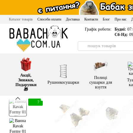
Перейти до основного контенту
Каталог товарів
Способи оплати
Доставка
Контакти
Блог
Про нас
Графік роботи:
Будні:
07:
Сб-Нд:
09
Акції,
Полиці
Знижки,
Туа
Рушникосушарки
сушарки для
Подарунки
ка
взуття
🎁
7