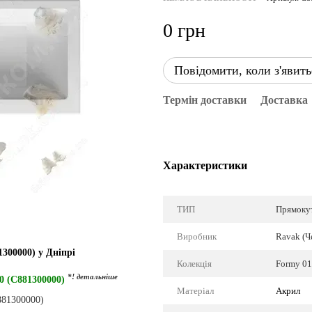
0 грн
Повідомити, коли з'явить
Термін доставки
Доставка
Характеристики
ТИП
Прямоку
Виробник
Ravak (Ч
300000) у Дніпрі
Колекція
Formy 01
*! детальніше
0 (C881300000)
Матеріал
Акрил