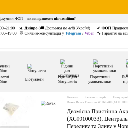
Документи ФОП
як ми працюємо під час війни?
00–21:00
м. Дніпро
(🚚
Доставка по всій Україні
)
✔ ФОП
Працюєм
:00–19:00
💬 Онлайн-консультація у
Telegram
/
Viber
🔧 Гарантія на вс
летні
Рідини для
Портативні
Біо
Біотуалети
біни
біотуалетів
умивальники
пі
Головна
Каталог товарів
Популярні 
Ванна Ravak Freedom W 166x80 (XC00100
Двомісна Пристінна Акр
(XC00100033), Централь
Переливу та Зливу у Чо