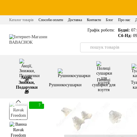
Перейти до основного контенту
Каталог товарів
Способи оплати
Доставка
Контакти
Блог
Про нас
Графік роботи:
Будні:
07:
Сб-Нд:
09
Акції,
Полиці
Знижки,
Туа
Рушникосушарки
сушарки для
Подарунки
ка
взуття
🎁
7