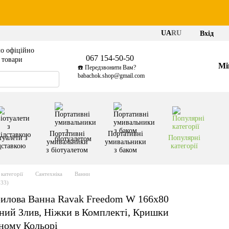
UA
RU
Вхід
о офіційно
067 154-50-50
і товари
Мі
☎️ Передзвонити Вам?
babachok.shop@gmail.com
Портативні
Портативні
туалети з
Популярні
умивальники
умивальники
дставкою
категорії
з біотуалетом
з баком
категорії
Сантехніка
Ванни
033)
илова Ванна Ravak Freedom W 166x80
ний Злив, Ніжки в Комплекті, Кришки
рному Кольорі