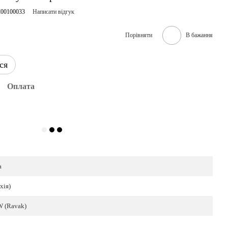
C00100033
Написати відгук
Порівняти
В бажання
ся
Оплата
а
хія)
W (Ravak)