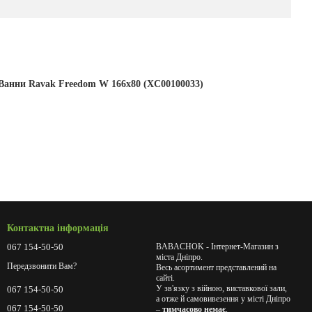
Ванни Ravak Freedom W 166x80 (XC00100033)
Контактна інформація
067 154-50-50
BABACHOK - Інтернет-Магазин з
міста Дніпро.
Передзвонити Вам?
Весь асортимент представлений на
сайті.
У зв'язку з війною, виставкової зали,
067 154-50-50
а отже й самовивезення у місті Дніпро
067 154-50-50
–
тимчасово немає
.