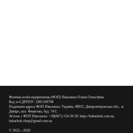
Фізична особа-підприємець (ФОП) Ніколаєва Олена Олексіївна
Код за ЄДРПОУ: 2491100708
Податкова адреса ФОП Ніколаєва: Україна, 49035, Дніпропетровська обл., м.
Дніпро, вул. Флангова, буд. 74/1.
Зв'язок з ФОП Ніколаєва: +38(067)-154-50-50, https://babachok.com.ua,
babachok.shop@gmail.com.ua
© 2022—2026