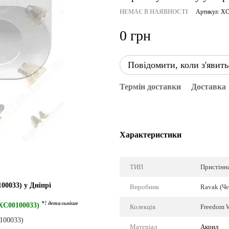
НЕМАЄ В НАЯВНОСТІ
Артикул: X
0 грн
Повідомити, коли з'явить
Термін доставки
Доставка
Характеристики
ТИП
Пристінн
00033) у Дніпрі
Виробник
Ravak (Че
*! детальніше
XC00100033)
Колекція
Freedom 
Матеріал
Акрил