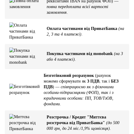
реквізитами IBAN на рахунок ФОП) —
повна передоплата всієї вартості
замовлення
.
Оплата частинами від ПриватБанка
(на
2, 3 та 4 платежі)
.
Покупка частинами від monobank
(на 3
або 4 платежі)
.
Безготівковий розрахунок
(рахунок
можемо сформувати як
З ПДВ
, так і
БЕЗ
ПДВ
) —
співпрацюємо як з фізичними
особами-підприємцями (ФОП), так і з
юридичними особами: ПП, ТОВ/ТзОВ,
фондами
.
Розстрочка / Кредит "Миттєва
розстрочка від ПриватБанка"
(до 500
000 грн, до 24 міс./1,9% щомісяця)
.