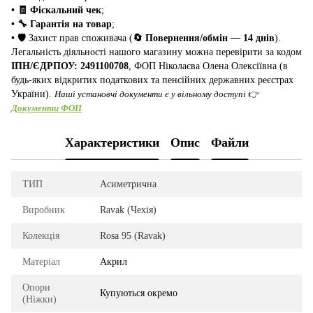
• 🧾 Фіскальний чек
;
• 🔧 Гарантія на товар
;
•
🛡️ Захист прав споживача (
🔄 Повернення/обмін — 14 днів
).
Легальність діяльності нашого магазину можна перевірити за кодом
ІПН/ЄДРПОУ: 2491100708
, ФОП Ніколаєва Олена Олексіївна (в
будь-яких відкритих податкових та пенсійних державних реєстрах
України).
Наші установчі документи є у вільному доступі
👉
Документи ФОП
Характеристики
Опис
Файли
ТИП
Асиметрична
Виробник
Ravak (Чехія)
Колекція
Rosa 95 (Ravak)
Матеріал
Акрил
Опори
Купуються окремо
(Ніжки)