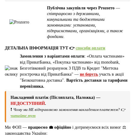
Публічна закупівля через Prozorro
—
співпрацюємо з державними,
комунальними та бюджетними
замовниками: установами,
підприємствами, організаціями, а також
фондами
.
ДЕТАЛЬНА ІНФОРМАЦІЯ ТУТ 👉
способи оплати
Замовлення з варіантами оплати
: «Оплата частинами»
від ПриватБанка, «Покупка частинами» від monobank,
Безготівковий розрахунок З ПДВ та Кредит "Миттєва
розстрочка від ПриватБанка" —
не беруть
участь в акції
"Безкоштовна доставка".
Вартість доставки за тарифами
перевізника.
Накладений платіж (Післяплата, Наложка) —
НЕДОСТУПНИЙ
.
❗
Чому ми НЕ відправляємо замовлення накладеним платежем?
👉
читайте тут
Ми ФОП —
працюємо 💼 офіційно
і дотримуємося всіх вимог ⚖️
законодавства України: