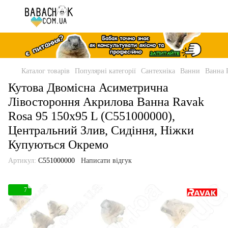
Каталог товарів
Популярні категорії
Сантехніка
Ванни
Ванна 
Кутова Двомісна Асиметрична
Лівостороння Акрилова Ванна Ravak
Rosa 95 150x95 L (C551000000),
Центральний Злив, Сидіння, Ніжки
Купуються Окремо
Артикул:
C551000000
Написати відгук
7