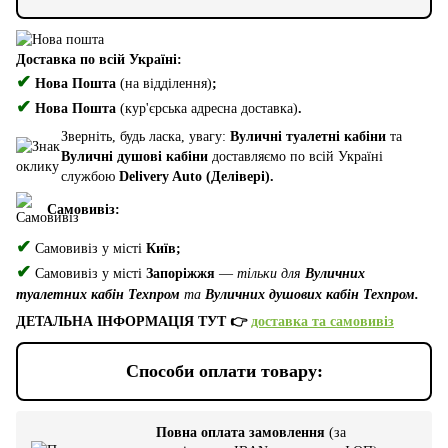
Доставка по всій Україні:
✔
Нова Пошта
(на відділення)
;
✔
Нова Пошта
(кур'єрська адресна доставка)
.
Зверніть, будь ласка, увагу:
Вуличні туалетні кабіни
та
Вуличні душові кабіни
доставляємо по всій Україні
службою
Delivery Auto (Делівері).
Самовивіз:
✔
Самовивіз у місті
Київ;
✔
Самовивіз у місті
Запоріжжя
—
тільки для
Вуличних
туалетних кабін Техпром
та
Вуличних душових кабін Техпром.
ДЕТАЛЬНА ІНФОРМАЦІЯ ТУТ 👉
доставка та самовивіз
Способи оплати товару:
Повна оплата замовлення
(за