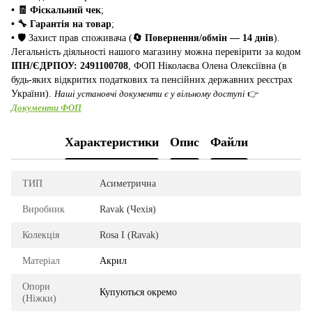
• 🧾 Фіскальний чек
;
• 🔧 Гарантія на товар
;
•
🛡️ Захист прав споживача (
🔄 Повернення/обмін — 14 днів
).
Легальність діяльності нашого магазину можна перевірити за кодом
ІПН/ЄДРПОУ: 2491100708
, ФОП Ніколаєва Олена Олексіївна (в
будь-яких відкритих податкових та пенсійних державних реєстрах
України).
Наші установчі документи є у вільному доступі
👉
Документи ФОП
Характеристики
Опис
Файли
ТИП
Асиметрична
Виробник
Ravak (Чехія)
Колекція
Rosa I (Ravak)
Матеріал
Акрил
Опори
Купуються окремо
(Ніжки)