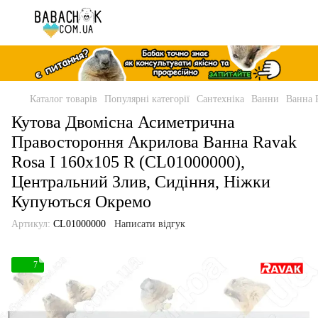
Каталог товарів
Популярні категорії
Сантехніка
Ванни
Ванна 
Кутова Двомісна Асиметрична
Правостороння Акрилова Ванна Ravak
Rosa I 160x105 R (CL01000000),
Центральний Злив, Сидіння, Ніжки
Купуються Окремо
Артикул:
CL01000000
Написати відгук
7