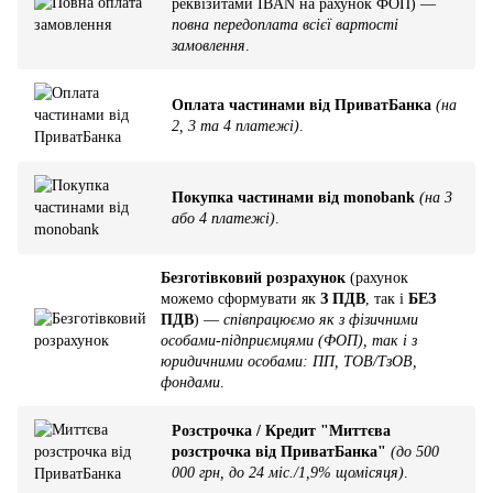
реквізитами IBAN на рахунок ФОП) —
повна передоплата всієї вартості
замовлення
.
Оплата частинами від ПриватБанка
(на
2, 3 та 4 платежі)
.
Покупка частинами від monobank
(на 3
або 4 платежі)
.
Безготівковий розрахунок
(рахунок
можемо сформувати як
З ПДВ
, так і
БЕЗ
ПДВ
) —
співпрацюємо як з фізичними
особами-підприємцями (ФОП), так і з
юридичними особами: ПП, ТОВ/ТзОВ,
фондами
.
Розстрочка / Кредит "Миттєва
розстрочка від ПриватБанка"
(до 500
000 грн, до 24 міс./1,9% щомісяця)
.