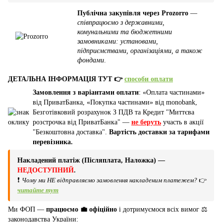
Публічна закупівля через Prozorro
—
співпрацюємо з державними,
комунальними та бюджетними
замовниками: установами,
підприємствами, організаціями, а також
фондами
.
ДЕТАЛЬНА ІНФОРМАЦІЯ ТУТ 👉
способи оплати
Замовлення з варіантами оплати
: «Оплата частинами»
від ПриватБанка, «Покупка частинами» від monobank,
Безготівковий розрахунок З ПДВ та Кредит "Миттєва
розстрочка від ПриватБанка" —
не беруть
участь в акції
"Безкоштовна доставка".
Вартість доставки за тарифами
перевізника.
Накладений платіж (Післяплата, Наложка) —
НЕДОСТУПНИЙ
.
❗
Чому ми НЕ відправляємо замовлення накладеним платежем?
👉
читайте тут
Ми ФОП —
працюємо 💼 офіційно
і дотримуємося всіх вимог ⚖️
законодавства України: