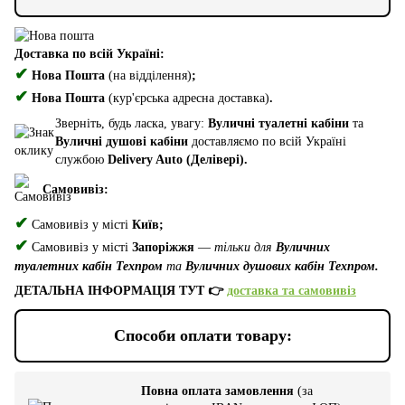
Доставка по всій Україні:
✔
Нова Пошта
(на відділення)
;
✔
Нова Пошта
(кур'єрська адресна доставка)
.
Зверніть, будь ласка, увагу:
Вуличні туалетні кабіни
та
Вуличні душові кабіни
доставляємо по всій Україні
службою
Delivery Auto (Делівері).
Самовивіз:
✔
Самовивіз у місті
Київ;
✔
Самовивіз у місті
Запоріжжя
—
тільки для
Вуличних
туалетних кабін Техпром
та
Вуличних душових кабін Техпром.
ДЕТАЛЬНА ІНФОРМАЦІЯ ТУТ 👉
доставка та самовивіз
Способи оплати товару:
Повна оплата замовлення
(за