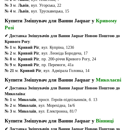
№ 3
м.
Львів
, вул. Угорська, 22
№ 4
м.
Львів
, вул. Трускавецька, 15
Купити Змішувач для Ванни Jaquar у
Кривому
Розі
✔ Доставка Змішувачів для Ванни Jaquar Новою Поштою до
Кривого Рогу
:
№ 1
м.
Кривий Ріг
, вул. Купріна, 123б
№ 2
м.
Кривий Ріг
, вул. Леоніда Бородича, 17
№ 8
м.
Кривий Ріг
, пр. 200-річчя Кривого Рогу, 24
№ 9
м.
Кривий Ріг
, пр. Перемоги, 41а
№ 21
м.
Кривий Ріг
, вул. Адмірала Головка, 14
Купити Змішувач для Ванни Jaquar у
Миколаєві
✔ Доставка Змішувачів для Ванни Jaquar Новою Поштою до
Миколаїва
:
№ 1
м.
Миколаїв
, просп. Героїв-підпільників, б. 13
№ 2
м.
Миколаїв
, вул. Морехідна, 1в/6
№ 3
м.
Миколаїв
, вул. Електронна, 81/7
Купити Змішувач для Ванни Jaquar у
Вінниці
✔ Доставка Змішувачів для Ванни Jaquar Новою Поштою до