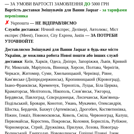
—
ЗА УМОВИ ВАРТОСТІ ЗАМОВЛЕННЯ
ДО
5000 ГРН
Вартість доставки Змішувачів для Ванни Jaquar
-
за тарифами
перевізника
✗
Укрпошта
— НЕ ВІДПРАВЛЯЄМО
Служби доставки:
Нічний експрес, Делівері, Автолюкс, Міст
експрес (Meest), Гюнсел, City Express, Justin
— ЗА ПОТРЕБИ
УТОЧНЮЙТЕ
Доставляємо Змішувачі для Ванни Jaquar в будь-яке місто
України, де можлива робота Нової пошти або інших служб
доставки
: Київ, Харків, Одеса, Дніпро, Запоріжжя, Львів, Кривий
Ріг, Миколаїв, Маріуполь, Вінниця, Херсон, Полтава, Чернігів,
Черкаси, Житомир, Суми, Хмельницький, Чернівці, Рівне,
Кам'янське (Дніпродзержинськ), Кропивницький (Кіровоград),
Івано-Франківськ, Кременчук, Тернопіль, Луцьк, Біла Церква,
Краматорськ, Мелітополь, Нікополь, Слов'янськ, Ужгород,
Бердянськ, Павлоград, Сєвєродонецьк, Лисичанськ, Кам'янець-
Подільський, Бровари, Конотоп, Умань, Мукачево, Олександрія,
Шостка, Бердичів, Бахмут (Артемівськ), Дрогобич, Костянтинівка,
Ніжин, Ізмаїл, Новомосковськ, Ковель, Сміла, Червоноград, Калуш,
Первомайськ, Коростень, Покровськ, Коломия, Бориспіль, Рубіжне,
Чорноморськ, Стрий, Дружківка, Прилуки, Лозова, Новоград-
Волинський, Енергодар, Нововолинськ, Горішні Плавні, Ізюм,