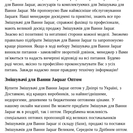
для Ванни Jaquar, аксесуарів та комплектуючих для Змішувача для
Ванни Jaquar. Ми пропонуємо Вам найякісніше обслуговуванни
Jaquarя. Наші менеджери досвідчені та привітні, знають все про
Змішувачі для Ванни Jaquar, справжні фахівці та професіонали,
мають великий досвід продажу Змішувачів для Ванни Jaquar.
Знаємо всі позитивні та негативні сторони кожної моделі. Зможемо
правильно підібрати Змішувач для Ванни Jaquar та запропонуємо
краще рішення. Якщо в ході вибору Змішувача для Ванни Jaquar
виникли питання - замовляйте зворотній дзвінок, менеджер з Вами
зв'яжеться та надасть вичерпні відповіді на всі питання. Будемо
раді чесно, якісно та професійно проконсультувати Вас з усіх
питань. Завжди надаємо лише правдиву технічну інформацію!
Змішувачі для Ванни Jaquar Оптом
Купити Змішувачі для Ванни Jaquar оптом у Дніпрі та Україні, з
Доставкою, від кращих виробників, за найвигіднішими,
недорогими, дешевими та бюджетними оптовими цінами. У
нашому онлайн магазині Ви можете придбати Змішувач для Ванни
Jaquar як в роздріб, так і оптом. Передбачена можливість
спеціальних оптових пропозицій від великих постачальників
Змішувачів для Ванни Jaquar зі складу (бази), продажі та поставки
Змішувачів для Ванни Jaquar Великим, Середнім та Дрібним оптом.