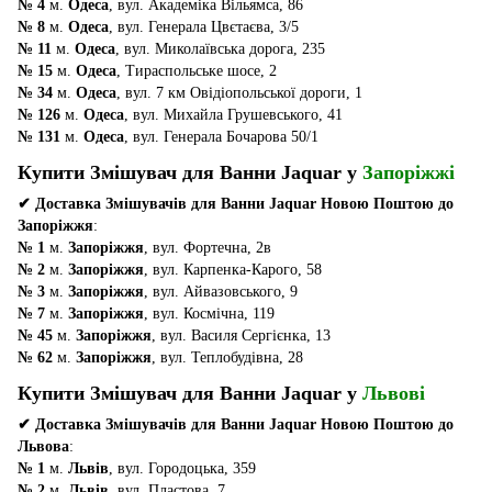
№ 4
м.
Одеса
, вул. Академіка Вільямса, 86
№ 8
м.
Одеса
, вул. Генерала Цвєтаєва, 3/5
№ 11
м.
Одеса
, вул. Миколаївська дорога, 235
№ 15
м.
Одеса
, Тираспольське шосе, 2
№ 34
м.
Одеса
, вул. 7 км Овідіопольської дороги, 1
№ 126
м.
Одеса
, вул. Михайла Грушевського, 41
№ 131
м.
Одеса
, вул. Генерала Бочарова 50/1
Купити Змішувач для Ванни Jaquar у
Запоріжжі
✔ Доставка Змішувачів для Ванни Jaquar Новою Поштою до
Запоріжжя
:
№ 1
м.
Запоріжжя
, вул. Фортечна, 2в
№ 2
м.
Запоріжжя
, вул. Карпенка-Карого, 58
№ 3
м.
Запоріжжя
, вул. Айвазовського, 9
№ 7
м.
Запоріжжя
, вул. Космічна, 119
№ 45
м.
Запоріжжя
, вул. Василя Сергієнка, 13
№ 62
м.
Запоріжжя
, вул. Теплобудівна, 28
Купити Змішувач для Ванни Jaquar у
Львові
✔ Доставка Змішувачів для Ванни Jaquar Новою Поштою до
Львова
:
№ 1
м.
Львів
, вул. Городоцька, 359
№ 2
м.
Львів
, вул. Пластова, 7