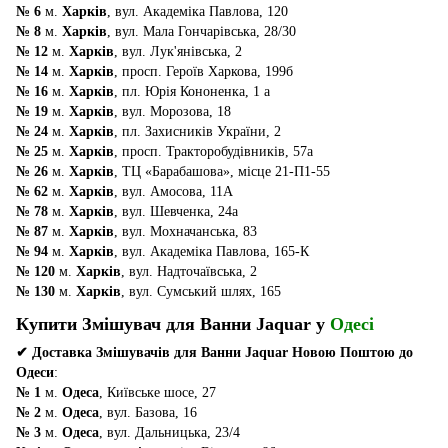
№ 6
м.
Харків
, вул. Академіка Павлова, 120
№ 8
м.
Харків
, вул. Мала Гончарівська, 28/30
№ 12
м.
Харків
, вул. Лук'янівська, 2
№ 14
м.
Харків
, просп. Героїв Харкова, 199б
№ 16
м.
Харків
, пл. Юрія Кононенка, 1 а
№ 19
м.
Харків
, вул. Морозова, 18
№ 24
м.
Харків
, пл. Захисників України, 2
№ 25
м.
Харків
, просп. Тракторобудівників, 57а
№ 26
м.
Харків
, ТЦ «Барабашова», місце 21-П1-55
№ 62
м.
Харків
, вул. Амосова, 11А
№ 78
м.
Харків
, вул. Шевченка, 24а
№ 87
м.
Харків
, вул. Мохначанська, 83
№ 94
м.
Харків
, вул. Академіка Павлова, 165-К
№ 120
м.
Харків
, вул. Надточаївська, 2
№ 130
м.
Харків
, вул. Сумський шлях, 165
Купити Змішувач для Ванни Jaquar у
Одесі
✔ Доставка Змішувачів для Ванни Jaquar Новою Поштою до
Одеси
:
№ 1
м.
Одеса
, Київське шосе, 27
№ 2
м.
Одеса
, вул. Базова, 16
№ 3
м.
Одеса
, вул. Дальницька, 23/4