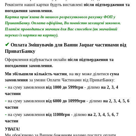
Реквізити нашої картки будуть виставлені
після підтвердження та
погодження замовлення.
Картка прив'язана до нашого розрахункового рахунку ФОП у
ПриватБанку. Оплата офіційна, Ви повністю захищені законом.
Платіж проводиться звичним для Вас способом (як звичайний
переказ із картки на картку).
✔
Оплата Змішувачів для Ванни Jaquar частинами від
ПриватБанку
Оформлення відбувається онлайн
після підтвердження та
погодження замовлення.
Ми збільшили кількість частин
, на яку може ділитися
сума
замовлення
за умови Оплати Частинами від ПриватБанку:
-
на суму замовлення
від 1000 до 5999грн
- ділимо
на 2, 3, 4
частини
-
на суму замовлення
від 6000 до 10999грн
- ділимо
на 2, 3, 4, 5, 6
частин
-
на суму замовлення
від 11000грн
- ділимо
на 2, 3, 4, 5, 6, 7
частин
УВАГА!
Ми обов'язково за Вашим бажанням надамо послугу оплати