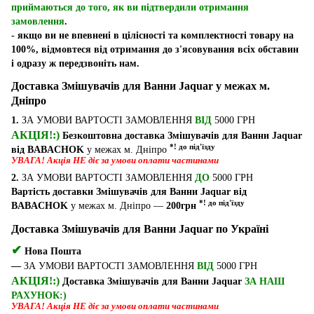
приймаються до того, як ви підтвердили отримання
замовлення
.
- якщо ви не впевнені в цілісності та комплектності товару на
100%, відмовтеся від отримання до з'ясовування всіх обставин
і одразу ж передзвоніть нам.
Доставка Змішувачів для Ванни Jaquar у межах м.
Дніпро
1.
ЗА УМОВИ ВАРТОСТІ ЗАМОВЛЕННЯ
ВІД
5000 ГРН
АКЦІЯ!:)
Безкоштовна доставка Змішувачів для Ванни Jaquar
*! до під'їзду
від BABACHOK
у межах м. Дніпро
УВАГА! Акція НЕ діє за умови оплати частинами
2.
ЗА УМОВИ ВАРТОСТІ ЗАМОВЛЕННЯ
ДО
5000 ГРН
Вартість доставки Змішувачів для Ванни Jaquar від
*! до під'їзду
BABACHOK
у межах м. Дніпро —
200грн
Доставка Змішувачів для Ванни Jaquar по Україні
✔
Нова Пошта
—
ЗА УМОВИ ВАРТОСТІ ЗАМОВЛЕННЯ
ВІД
5000 ГРН
АКЦІЯ!:)
Доставка Змішувачів для Ванни Jaquar
ЗА НАШ
РАХУНОК:)
УВАГА! Акція НЕ діє за умови оплати частинами