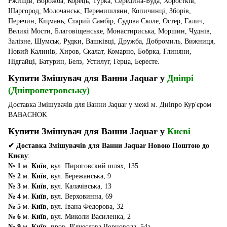
Ржищів, Ворожба, Корець, Турка, Середина-Буда, Хоростків,
Шаргород, Молочанськ, Перемишляни, Копичинці, Зборів,
Перечин, Кіцмань, Старий Самбір, Судова Сколе, Остер, Галич,
Великі Мости, Благовіщенське, Монастириська, Моршин, Чуднів,
Залізне, Шумськ, Рудки, Вашківці, Дружба, Добромиль, Вижниця,
Новий Калинів, Хиров, Скалат, Комарно, Бобрка, Глиняни,
Підгайці, Батурин, Белз, Устилуг, Герца, Бересте.
Купити Змішувач для Ванни Jaquar у
Дніпрі
(Дніпропетровську)
Доставка Змішувачів для Ванни Jaquar у межі м. Дніпро Кур'єром
BABACHOK
Купити Змішувач для Ванни Jaquar у
Києві
✔ Доставка Змішувачів для Ванни Jaquar Новою Поштою до
Києву
:
№ 1
м.
Київ
, вул. Пироговский шлях, 135
№ 2
м.
Київ
, вул. Бережанська, 9
№ 3
м.
Київ
, вул. Калачівська, 13
№ 4
м.
Київ
, вул. Верховинна, 69
№ 5
м.
Київ
, вул. Івана Федорова, 32
№ 6
м.
Київ
, вул. Миколи Василенка, 2
№ 9
м.
Київ
, пров. В'ячеслава Чорновола, 54а