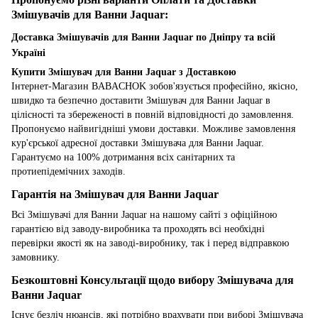
Змішувачів для Ванни Jaquar:
Доставка Змішувачів для Ванни Jaquar по Дніпру та всій
Україні
Купити Змішувач для Ванни Jaquar з Доставкою
Інтернет-Магазин BABACHOK зобов'язується професійно, якісно,
швидко та безпечно доставити Змішувач для Ванни Jaquar в
цілісності та збереженості в повній відповідності до замовлення.
Пропонуємо найвигідніші умови доставки. Можливе замовлення
кур'єрської адресної доставки Змішувача для Ванни Jaquar.
Гарантуємо на 100% дотримання всіх санітарних та
протиепідемічних заходів.
Гарантія на Змішувач для Ванни Jaquar
Всі Змішувачі для Ванни Jaquar на нашому сайті з офіційною
гарантією від заводу-виробника та проходять всі необхідні
перевірки якості як на заводі-виробнику, так і перед відправкою
замовнику.
Безкоштовні Консультації щодо вибору Змішувача для
Ванни Jaquar
Існує безліч нюансів, які потрібно врахувати при виборі Змішувача