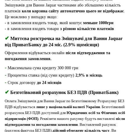
Змішувачів для Ванни Jaquar частинами або збільшимо кількість
платежів
коли корзина сайту автоматично цього не відображає
.
Це можливо у випадку якщо:
-
в замовлення входить товар, який коштує
меньше 1000грн
-
в замовлення входять товари
з різною кількістю платежів
✔
Миттєва розстрочка на Змішувачі для Ванни Jaquar
від ПриватБанку до 24 міс. (2.9% щомісяця)
Оформлення відбувається онлайн
після підтвердження та
погодження замовлення.
-
Максимальна сума кредиту 300 000 грн
-
Процентна ставка (від суми кредиту)
2,9% в місяць
-
Строк договору
до 24 місяців
✔
Безготівковий розрахунок БЕЗ ПДВ (ПриватБанк)
Оплата Змішувачів для Ванни Jaquar по Безготівковому Розрахунку БЕЗ
ПДВ відбувається
лише у національній валюті України
. Безготівковий
розрахунок БЕЗ ПДВ доступний для
Юридичних осіб та Фізичних осіб
підприємців (ФОП)
. Реквізити нашого рахунку будуть виставлені
після
підтвердження та погодження замовлення
. Виставлений рахунок
(рахунок фактура БЕЗ ПДВ)
дійсний обмежену кількість часу
. Ви