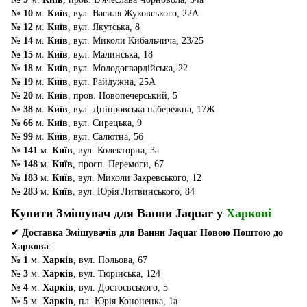
№ 10
м.
Київ
, вул. Василя Жуковського, 22А
№ 12
м.
Київ
, вул. Якутська, 8
№ 14
м.
Київ
, вул. Миколи Кибальчича, 23/25
№ 15
м.
Київ
, вул. Малинська, 18
№ 18
м.
Київ
, вул. Молодогвардійська, 22
№ 19
м.
Київ
, вул. Райдужна, 25А
№ 20
м.
Київ
, пров. Новопечерський, 5
№ 38
м.
Київ
, вул. Дніпровська набережна, 17Ж
№ 66
м.
Київ
, вул. Сирецька, 9
№ 99
м.
Київ
, вул. Салютна, 5б
№ 141
м.
Київ
, вул. Колекторна, 3а
№ 148
м.
Київ
, просп. Перемоги, 67
№ 183
м.
Київ
, вул. Миколи Закревського, 12
№ 283
м.
Київ
, вул. Юрія Литвинського, 84
Купити Змішувач для Ванни Jaquar у
Харкові
✔ Доставка Змішувачів для Ванни Jaquar Новою Поштою до
Харкова
:
№ 1
м.
Харків
, вул. Польова, 67
№ 3
м.
Харків
, вул. Тюрінська, 124
№ 4
м.
Харків
, вул. Достоєвського, 5
№ 5
м.
Харків
, пл. Юрія Кононенка, 1а