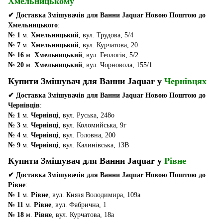
Хмельницькому
✔ Доставка Змішувачів для Ванни Jaquar Новою Поштою до
Хмельницького
:
№ 1
м.
Хмельницький
, вул. Трудова, 5/4
№ 7
м.
Хмельницький
, вул. Курчатова, 20
№ 16
м.
Хмельницький
, вул. Геологів, 5/2
№ 20
м.
Хмельницький
, вул. Чорновола, 155/1
Купити Змішувач для Ванни Jaquar у
Чернівцях
✔ Доставка Змішувачів для Ванни Jaquar Новою Поштою до
Чернівців
:
№ 1
м.
Чернівці
, вул. Руська, 248о
№ 3
м.
Чернівці
, вул. Коломийська, 9г
№ 4
м.
Чернівці
, вул. Головна, 200
№ 9
м.
Чернівці
, вул. Калинівська, 13В
Купити Змішувач для Ванни Jaquar у
Рівне
✔ Доставка Змішувачів для Ванни Jaquar Новою Поштою до
Рівне
:
№ 1
м.
Рівне
, вул. Князя Володимира, 109а
№ 11
м.
Рівне
, вул. Фабрична, 1
№ 18
м.
Рівне
, вул. Курчатова, 18а