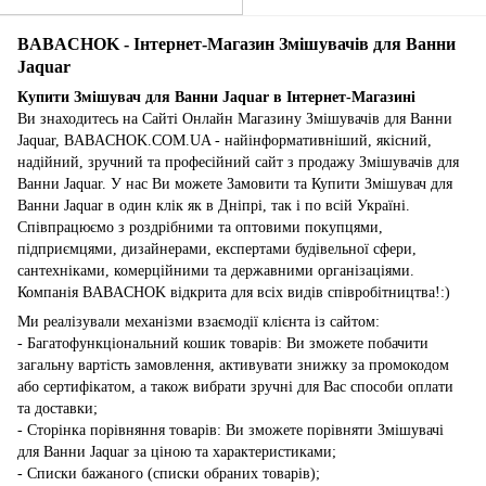
BABACHOK - Інтернет-Магазин Змішувачів для Ванни
Jaquar
Купити Змішувач для Ванни Jaquar в Інтернет-Магазині
Ви знаходитесь на Сайті Онлайн Магазину Змішувачів для Ванни
Jaquar, BABACHOK.COM.UA - найінформативніший, якісний,
надійний, зручний та професійний сайт з продажу Змішувачів для
Ванни Jaquar. У нас Ви можете Замовити та Купити Змішувач для
Ванни Jaquar в один клік як в Дніпрі, так і по всій Україні.
Співпрацюємо з роздрібними та оптовими покупцями,
підприємцями, дизайнерами, експертами будівельної сфери,
сантехніками, комерційними та державними організаціями.
Компанія BABACHOK відкрита для всіх видів співробітництва!:)
Ми реалізували механізми взаємодії клієнта із сайтом:
- Багатофункціональний кошик товарів: Ви зможете побачити
загальну вартість замовлення, активувати знижку за промокодом
або сертифікатом, а також вибрати зручні для Вас способи оплати
та доставки;
- Сторінка порівняння товарів: Ви зможете порівняти Змішувачі
для Ванни Jaquar за ціною та характеристиками;
- Списки бажаного (списки обраних товарів);