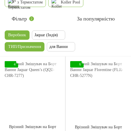
з Термостатом
Koller Pool
Фільтр
За популярністю
2
Виробник
Jaquar (Індія)
ТИП/Призначення
для Ванни
4
6
Врізний Змішувач на Борт
Врізний Змішувач на Борт