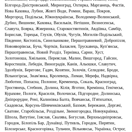
Білгород-Дністровський, Мирноград, Охтирка, Марганець, Фастів,
Нова Каховка, Лубни, Жовті Води, Ромни, Вараш, Покров,
Миргород, Подільськ, Южноукраїнськ, Володимир-Волинський,
Дубно, Вишневе, Каховка, Васильків, Нетішин, Вознесенськ,
Славута, Боярка, Жмеринка, Старокостянтинів, Авдіївка, Самбір,
Борислав, Торецьк, Глухів, Обухів, Чугуїв, Могилів-Подільський,
Південне, Костопіль, Синельникове, Першотравневий, Добропілля,
Новояворівськ, Буча, Чортків, Балаклея, Трускавець, Куп'янськ,
Першотравенськ, Новий Розділ, Тернівка, Сарни, Хуст,
Золотоноша, Хмільник, Переяслав, Малин, Вишгород, Гайсин,
Коростишів, Лебедін, Виноградів, Канів, Альошки, Славутич,
Здолбунів, Берегове, Гадяч, Козятин, Золочів, Селидове, Броди,
Вільногірськ, Знам'янка, Кролевець, Лиман, Мерефа, Надвірна,
Люботин, Попасна, Полонне, Кременець, Сокаль, Красноград,
Тростянець, Стебник, Долина, Кілія, Яготин, Кремінна, Генічеськ,
Курахове, Пологи, Красилів, Волочиськ, Підгородне, Долинська,
Дніпрорудне, Рені, Калинівка Балта, Вовчанськ, П'ятихатки,
Скадовськ, Корсунь-Шевченківський, Бахмач, Бережани, Дергачі,
Сватове, Старобільськ, Роздільне, Звенигородка, Новоукраїнка,
Шпола, Ватутіне, Ізяслав, Свалява, Богуслав, Верхньодніпровськ,
Городок, Білопіль Бар, Дунаївці, Путивль, Городок, Пирятин,
Білозерське, Красногорівка, Тульчин, Вільнянськ, Українка, Острог,