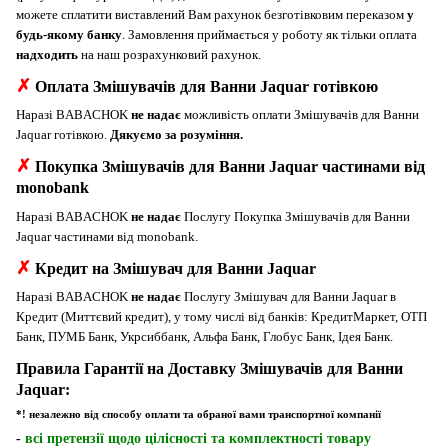
можете сплатити виставлений Вам рахунок безготівковим переказом
у
будь-якому банку
. Замовлення приймається у роботу як тільки оплата
надходить
на наш розрахунковий рахунок.
✗
Оплата Змішувачів для Ванни Jaquar готівкою
Наразі BABACHOK
не надає
можливість оплати Змішувачів для Ванни
Jaquar готівкою.
Дякуємо за розуміння.
✗
Покупка Змішувачів для Ванни Jaquar частинами від
monobank
Наразі BABACHOK
не надає
Послугу Покупка Змішувачів для Ванни
Jaquar частинами від monobank.
✗
Кредит на Змішувач для Ванни Jaquar
Наразі BABACHOK
не надає
Послугу Змішувач для Ванни Jaquar в
Кредит (Миттєвий кредит), у тому числі від банків: КредитМаркет, ОТП
Банк, ПУМБ Банк, Укрсиббанк, Альфа Банк, Глобус Банк, Ідея Банк.
Правила Гарантії на Доставку Змішувачів для Ванни
Jaquar:
*! незалежно від способу оплати та обраної вами транспортної компанії
-
всі претензії щодо цілісності та комплектності товару