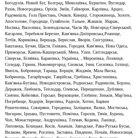
Богодухів, Новий Буг, Болград, Миколаївка, Бурштин, Вугледар,
Рахів, Новогродівка, Оріхів, Зміїв, Гайворон, Карлівка, Арциз,
Радомишль, Гола Пристань, Очаків, Ківерці, Сторожинець, Золоте,
Апостолове, Городище, Гуляйполе, Тальне, Жашків, Збараж,
Носівка, Василівка, Зеленодольськ, Часів Яр, Новгород-Сіверський,
Кагарлик, Теребовля Березне, Кам'янка-Дніпровська,Рожище,
Тетіїв, Корюківка, Бершадь, Берислав, Яворів, Снігурівка,
Баштанка, Бучач, Щастя, Гнівань, Городня, Кам'янка, Нова Одеса,
Приморськ, Камінь-Каширський, Мена, Узин, Світлодарськ,
Сіверськ, Біляївка, Баранівка, Українка, , Миронівка, Лохвиця,
Соледар, Гірник, Новомиргород, Сновськ, Ічня, Соснівка, Іллінці,
Ямпіль, Бобровиця, Тараща, Борщів, Жидачів, Мала Виска,
Бобринець, Татарбунари, Таврійськ, Гребінка, Христинівка,
Кам'янка-Бугівка, Новодністровськ, Родинське, Радивилів, Борзна,
Деражня, Любомль, Теплодар, Олевськ, Перещепине, Дубляни,
Снятин, Кобеляки, Горське, Верховцеве, Глобине, Зіньків, Мар'їнка,
Погребище, Ходорів, Березівка, Радехів, Хотин, Барвен
Решетилівка, Сокиряни, Городенка, Заліщики, Валки, Мостиська,
Чигирин, Іршава, Пустомити, Помічна, Горохів, Тячів, Буринь,
Чоп, Монастирище, Андрушівка, Тлумач, Кодима, Ланівці,
Липовець, Білицьке, Косів, Ананьїв, Заводське, Рава-Руська Буськ,
Вилкове, Яремче, Рогатин, Заставна, Південне, Почаїв, Новоселиця,