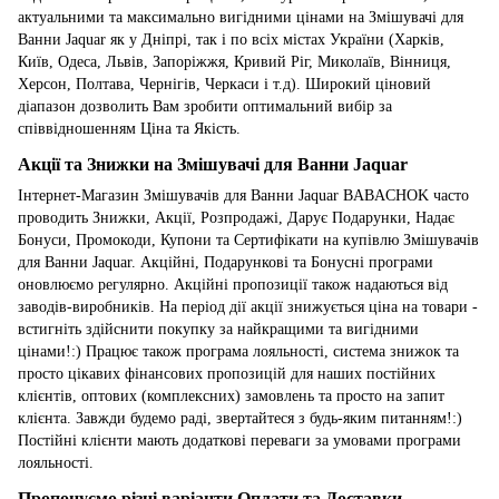
актуальними та максимально вигідними цінами на Змішувачі для
Ванни Jaquar як у Дніпрі, так і по всіх містах України (Харків,
Київ, Одеса, Львів, Запоріжжя, Кривий Ріг, Миколаїв, Вінниця,
Херсон, Полтава, Чернігів, Черкаси і т.д). Широкий ціновий
діапазон дозволить Вам зробити оптимальний вибір за
співвідношенням Ціна та Якість.
Акції та Знижки на Змішувачі для Ванни Jaquar
Інтернет-Магазин Змішувачів для Ванни Jaquar BABACHOK часто
проводить Знижки, Акції, Розпродажі, Дарує Подарунки, Надає
Бонуси, Промокоди, Купони та Сертифікати на купівлю Змішувачів
для Ванни Jaquar. Акційні, Подарункові та Бонусні програми
оновлюємо регулярно. Акційні пропозиції також надаються від
заводів-виробників. На період дії акції знижується ціна на товари -
встигніть здійснити покупку за найкращими та вигідними
цінами!:) Працює також програма лояльності, система знижок та
просто цікавих фінансових пропозицій для наших постійних
клієнтів, оптових (комплексних) замовлень та просто на запит
клієнта. Завжди будемо раді, звертайтеся з будь-яким питанням!:)
Постійні клієнти мають додаткові переваги за умовами програми
лояльності.
Пропонуємо різні варіанти Оплати та Доставки