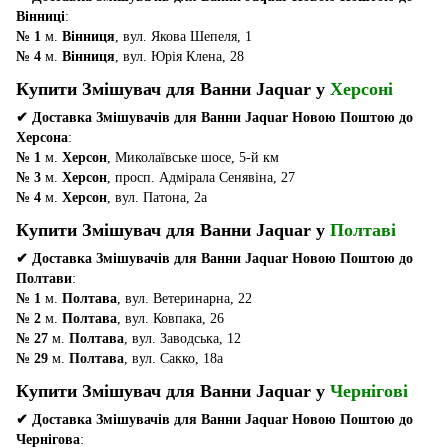
Вінниці
:
№ 1
м.
Вінниця
, вул. Якова Шепеля, 1
№ 4
м.
Вінниця
, вул. Юрія Клена, 28
Купити Змішувач для Ванни Jaquar у
Херсоні
✔ Доставка Змішувачів для Ванни Jaquar Новою Поштою до
Херсона
:
№ 1
м.
Херсон
, Миколаївське шосе, 5-й км
№ 3
м.
Херсон
, просп. Адмірала Сенявіна, 27
№ 4
м.
Херсон
, вул. Патона, 2а
Купити Змішувач для Ванни Jaquar у
Полтаві
✔ Доставка Змішувачів для Ванни Jaquar Новою Поштою до
Полтави
:
№ 1
м.
Полтава
, вул. Ветеринарна, 22
№ 2
м.
Полтава
, вул. Ковпака, 26
№ 27
м.
Полтава
, вул. Заводська, 12
№ 29
м.
Полтава
, вул. Сакко, 18а
Купити Змішувач для Ванни Jaquar у
Чернігові
✔ Доставка Змішувачів для Ванни Jaquar Новою Поштою до
Чернігова
: