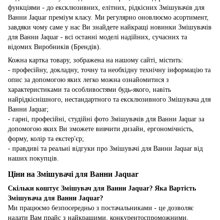
функціями - до ексклюзивних, елітних, рідкісних Змішувачів для
Ванни Jaquar преміум класу. Ми регулярно оновлюємо асортимент,
завдяки чому саме у нас Ви знайдете найкращі новинки Змішувачів
для Ванни Jaquar - всі останні моделі надійних, сучасних та
відомих Виробників (Брендів).
Кожна картка товару, зображена на нашому сайті, містить:
- професійну, докладну, точну та необхідну технічну інформацію та
опис за допомогою яких легко можна ознайомитися з
характеристиками та особливостями будь-якого, навіть
найрідкіснішного, нестандартного та ексклюзивного Змішувача для
Ванни Jaquar;
- гарні, професійні, студійні фото Змішувачів для Ванни Jaquar за
допомогою яких Ви зможете вивчити дизайн, ергономічність,
форму, колір та екстер'єр;
- правдиві та реальні відгуки про Змішувачі для Ванни Jaquar від
наших покупців.
Ціни на Змішувачі для Ванни Jaquar
Скільки коштує Змішувач для Ванни Jaquar? Яка Вартість
Змішувача для Ванни Jaquar?
Ми працюємо безпосередньо з постачальниками - це дозволяє
надати Вам прайс з найкращими, конкурентоспроможними,