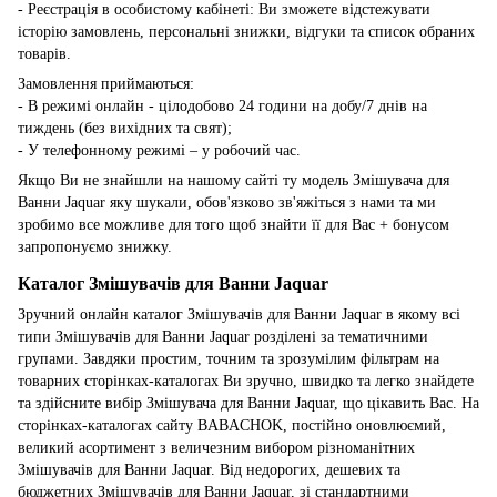
- Реєстрація в особистому кабінеті: Ви зможете відстежувати
історію замовлень, персональні знижки, відгуки та список обраних
товарів.
Замовлення приймаються:
- В режимі онлайн - цілодобово 24 години на добу/7 днів на
тиждень (без вихідних та свят);
- У телефонному режимі – у робочий час.
Якщо Ви не знайшли на нашому сайті ту модель Змішувача для
Ванни Jaquar яку шукали, обов'язково зв'яжіться з нами та ми
зробимо все можливе для того щоб знайти її для Вас + бонусом
запропонуємо знижку.
Каталог Змішувачів для Ванни Jaquar
Зручний онлайн каталог Змішувачів для Ванни Jaquar в якому всі
типи Змішувачів для Ванни Jaquar розділені за тематичними
групами. Завдяки простим, точним та зрозумілим фільтрам на
товарних сторінках-каталогах Ви зручно, швидко та легко знайдете
та здійсните вибір Змішувача для Ванни Jaquar, що цікавить Вас. На
сторінках-каталогах сайту BABACHOK, постійно оновлюємий,
великий асортимент з величезним вибором різноманітних
Змішувачів для Ванни Jaquar. Від недорогих, дешевих та
бюджетних Змішувачів для Ванни Jaquar, зі стандартними