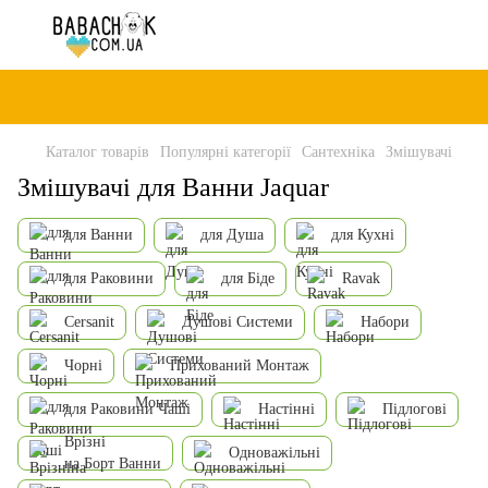
Каталог товарів
Популярні категорії
Сантехніка
Змішувачі
Змішувачі для Ванни Jaquar
для Ванни
для Душа
для Кухні
для Раковини
для Біде
Ravak
Cersanit
Душові Системи
Набори
Чорні
Прихований Монтаж
для Раковини Чаші
Настінні
Підлогові
Врізні
Одноважільні
на Борт Ванни