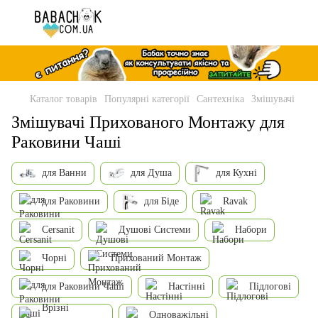
Каталог товарів
Популярні категорії
Сантехніка
Змішувачі
Змішувачі Прихованого Монтажу для
Раковини Чаші
для Ванни
для Душа
для Кухні
для Раковини
для Біде
Ravak
Cersanit
Душові Системи
Набори
Чорні
Прихований Монтаж
для Раковини Чаші
Настінні
Підлогові
Врізні
Одноважільні