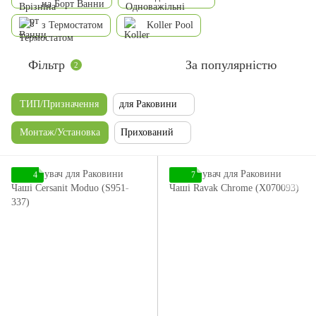
на Борт Ванни
з Термостатом
Koller Pool
Фільтр
За популярністю
2
ТИП/Призначення
для Раковини
Монтаж/Установка
Прихований
4
7