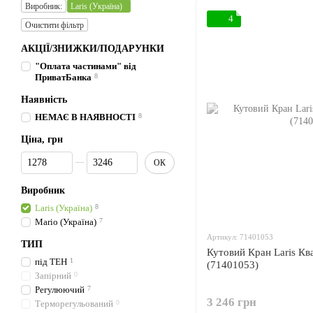
Виробник:
Laris (Україна)
4
Очистити фільтр
АКЦІЇ/ЗНИЖКИ/ПОДАРУНКИ
"Оплата частинами" від
ПриватБанка
8
Наявність
НЕМАЄ В НАЯВНОСТІ
8
Ціна, грн
Від Ціна, грн
До Ціна, грн
ОК
Виробник
Laris (Україна)
8
Mario (Україна)
7
Артикул: 71401053
ТИП
Кутовий Кран Laris К
під ТЕН
1
(71401053)
Запірний
0
Регулюючий
7
3 246 грн
Терморегульований
0