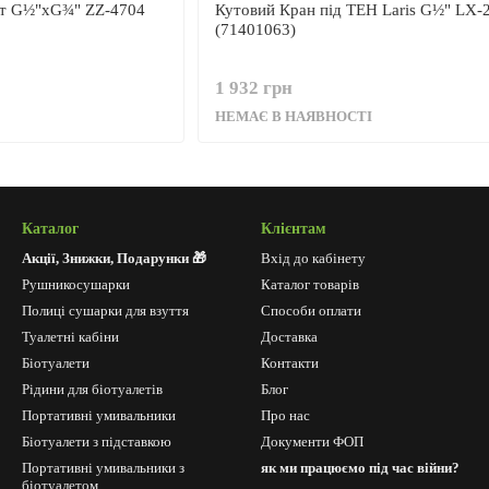
літ G½"xG¾" ZZ-4704
Кутовий Кран під ТЕН Laris G½" LX-
(71401063)
1 932 грн
НЕМАЄ В НАЯВНОСТІ
Каталог
Клієнтам
Акції, Знижки, Подарунки 🎁
Вхід до кабінету
Рушникосушарки
Каталог товарів
Полиці сушарки для взуття
Способи оплати
Туалетні кабіни
Доставка
Біотуалети
Контакти
Рідини для біотуалетів
Блог
Портативні умивальники
Про нас
Біотуалети з підставкою
Документи ФОП
Портативні умивальники з
як ми працюємо під час війни?
біотуалетом