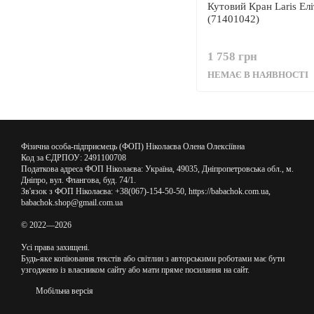
Кутовий Кран Laris Е
(71401042)
1 758 грн
НЕМАЄ В НАЯВНОСТІ
Фізична особа-підприємець (ФОП) Ніколаєва Олена Олексіївна
Код за ЄДРПОУ: 2491100708
Податкова адреса ФОП Ніколаєва: Україна, 49035, Дніпропетровська обл., м.
Дніпро, вул. Флангова, буд. 74/1.
Зв'язок з ФОП Ніколаєва: +38(067)-154-50-50, https://babachok.com.ua,
babachok.shop@gmail.com.ua
© 2022—2026
Усі права захищені.
Будь-яке копіювання текстів або світлин з авторськими роботами має бути
узгоджено із власником сайту або мати пряме посилання на сайт.
Мобільна версія