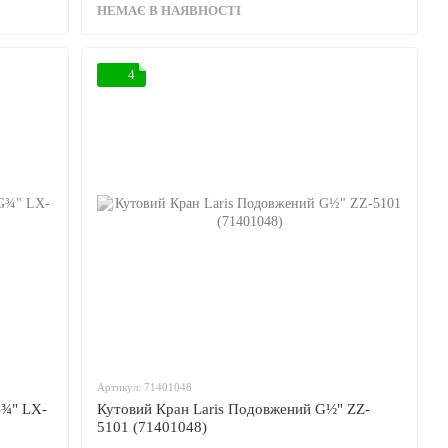
НЕМАЄ В НАЯВНОСТІ
4
Артикул: 71401048
G¾" LX-
Кутовий Кран Laris Подовжений G½" ZZ-
5101 (71401048)