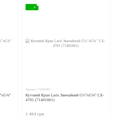
4
Артикул: 71401061
½"xG¾"
Кутовий Кран Laris Звичайний G½"xG¾" LX-
4701 (71401061)
1 464 грн