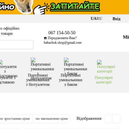
UA
RU
Вхід
о офіційно
067 154-50-50
і товари
Мі
☎️ Передзвонити Вам?
babachok.shop@gmail.com
Портативні
Портативні
туалети з
Популярні
умивальники
умивальники
дставкою
категорії
з біотуалетом
з баком
по зростанню ціни
по зменшенню ціни
Відображення: