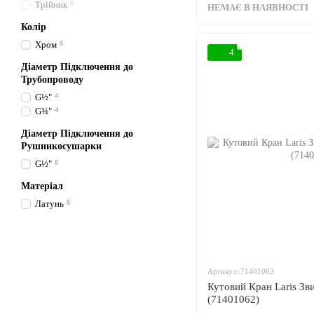
Трійник
0
НЕМАЄ В НАЯВНОСТІ
Колір
Хром
8
4
Діаметр Підключення до
Трубопроводу
G½"
4
G¾"
4
Діаметр Підключення до
Рушникосушарки
G½"
8
Матеріал
Латунь
8
Артикул: 71401062
Кутовий Кран Laris З
(71401062)