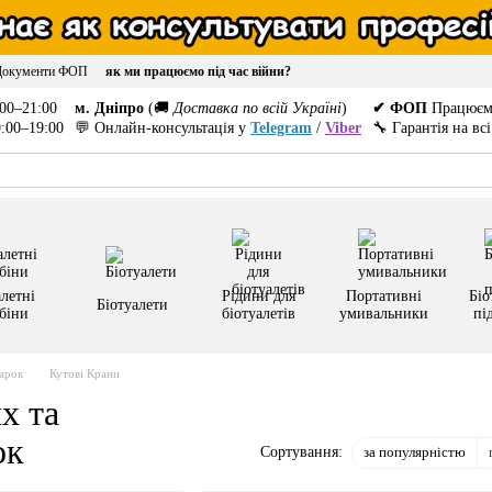
Документи ФОП
як ми працюємо під час війни?
00–21:00
м. Дніпро
(🚚
Доставка по всій Україні
)
✔ ФОП
Працюєм
:00–19:00
💬 Онлайн-консультація у
Telegram
/
Viber
🔧 Гарантія на вс
летні
Рідини для
Портативні
Біо
Біотуалети
біни
біотуалетів
умивальники
пі
арок
Кутові Крани
х та
ок
за популярністю
Сортування: