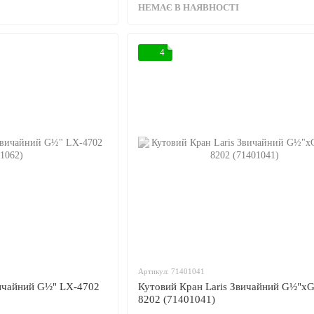
НЕМАЄ В НАЯВНОСТІ
4
Артикул: 71401041
вичайний G½" LX-4702
Кутовий Кран Laris Звичайний G½"x
8202 (71401041)