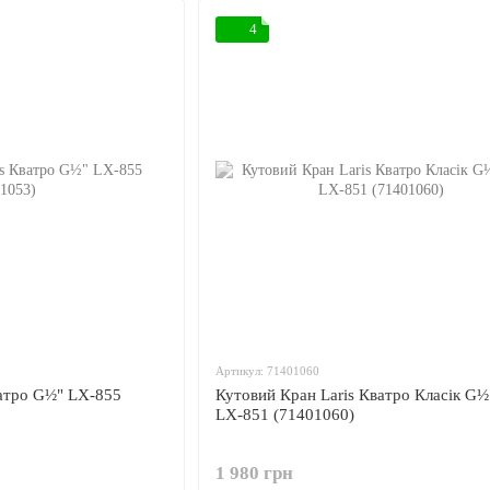
4
Артикул: 71401060
ватро G½" LX-855
Кутовий Кран Laris Кватро Класік G
LX-851 (71401060)
1 980 грн