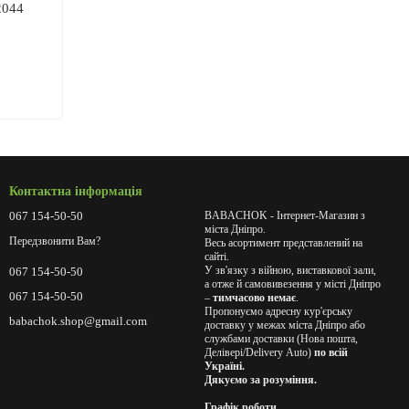
2044
Контактна інформація
067 154-50-50
BABACHOK - Інтернет-Магазин з
міста Дніпро.
Передзвонити Вам?
Весь асортимент представлений на
сайті.
У зв'язку з війною, виставкової зали,
067 154-50-50
а отже й самовивезення у місті Дніпро
067 154-50-50
–
тимчасово немає
.
Пропонуємо адресну кур'єрську
babachok.shop@gmail.com
доставку у межах міста Дніпро або
службами доставки (Нова пошта,
Делівері/Delivery Auto)
по всій
Україні.
Дякуємо за розуміння.
Графік роботи