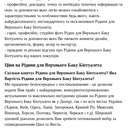
- професійну, докладну, точну та необхідну технічну інформацію та
опис за допомогою яких легко можна ознайомитися з
характеристиками та особливостями будь-якого, навіть
найрідкіснішного, нестандартного та ексклюзивної Рідини для
Верхнього Баку Біотуалета;
- гарні, професійні, студійні фото Рідин для Верхнього Баку
Біотуалета за допомогою яких Ви зможете вивчити дизайн,
ергономічність, форму, колір та екстер'єр;
- правдиві та реальні відгуки про Рідини для Верхнього Баку
Біотуалета від наших покупців.
Ціни на Рідини для Верхнього Баку Біотуалета
Скільки коштує Рідина для Верхнього Баку Біотуалета? Яка
Вартість Рідини для Верхнього Баку Біотуалета?
Ми працюємо безпосередньо з постачальниками - це дозволяє
надати Вам прайс з найкращими, конкурентоспроможними,
актуальними та максимально вигідними цінами на Рідини для
Верхнього Баку Біотуалета як у Дніпрі, так і по всіх містах України
(Харків, Київ, Одеса, Львів, Запоріжжя, Кривий Ріг, Миколаїв,
Вінниця, Херсон, Полтава, Чернігів, Черкаси і т.д). Широкий
ціновий діапазон дозволить Вам зробити оптимальний вибір за
співвідношенням Ціна та Якість.