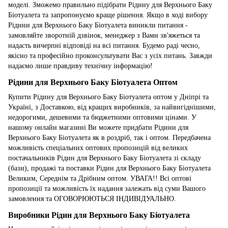
моделі. Зможемо правильно підібрати Рідину для Верхнього Баку
Біотуалета та запропонуємо краще рішення. Якщо в ході вибору
Рідини для Верхнього Баку Біотуалета виникли питання -
замовляйте зворотній дзвінок, менеджер з Вами зв'яжеться та
надасть вичерпні відповіді на всі питання. Будемо раді чесно,
якісно та професійно проконсультувати Вас з усіх питань. Завжди
надаємо лише правдиву технічну інформацію!
Рідини для Верхнього Баку Біотуалета Оптом
Купити Рідину для Верхнього Баку Біотуалета оптом у Дніпрі та
Україні, з Доставкою, від кращих виробників, за найвигіднішими,
недорогими, дешевими та бюджетними оптовими цінами. У
нашому онлайн магазині Ви можете придбати Рідини для
Верхнього Баку Біотуалета як в роздріб, так і оптом. Передбачена
можливість спеціальних оптових пропозицій від великих
постачальників Рідин для Верхнього Баку Біотуалета зі складу
(бази), продажі та поставки Рідин для Верхнього Баку Біотуалета
Великим, Середнім та Дрібним оптом. УВАГА!! Всі оптові
пропозиції та можливість їх надання залежать від суми Вашого
замовлення та ОГОВОРЮЮТЬСЯ ІНДИВІДУАЛЬНО.
Виробники Рідин для Верхнього Баку Біотуалета