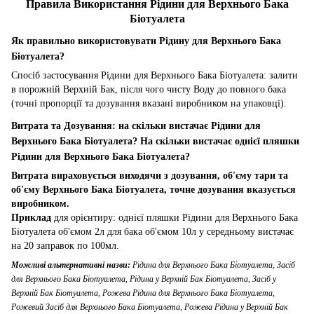
Правила Використання Рідини для Верхнього Бака
Біотуалета
Як правильно використовувати Рідину для Верхнього Бака
Біотуалета?
Спосіб застосування Рідини для Верхнього Бака Біотуалета: залити
в порожній Верхній Бак, після чого чисту Воду до повного бака
(точні пропорції та дозування вказані виробником на упаковці).
Витрата та Дозування: на скільки вистачає Рідини для
Верхнього Бака Біотуалета? На скільки вистачає однієї пляшки
Рідини для Верхнього Бака Біотуалета?
Витрата вираховується виходячи з дозування, об'єму тари та
об'єму Верхнього Бака Біотуалета, точне дозування вказується
виробником.
Приклад
для орієнтиру: однієї пляшки Рідини для Верхнього Бака
Біотуалета об'ємом 2л для бака об'ємом 10л у середньому вистачає
на 20 заправок по 100мл.
Можливі альтернативні назви:
Рідина для Верхнього Бака Біотуалета, Засіб
для Верхнього Бака Біотуалета, Рідина у Верхній Бак Біотуалета, Засіб у
Верхній Бак Біотуалета, Рожева Рідина для Верхнього Бака Біотуалета,
Рожевий Засіб для Верхнього Бака Біотуалета, Рожева Рідина у Верхній Бак