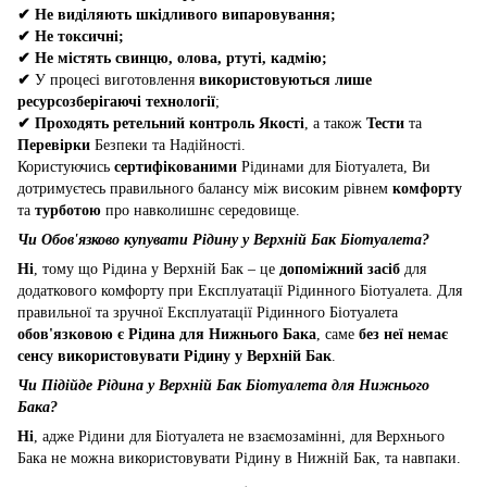
✔
Не виділяють шкідливого випаровування;
✔
Не токсичні;
✔
Не містять свинцю, олова, ртуті, кадмію;
✔
У процесі виготовлення
використовуються лише
ресурсозберігаючі технології
;
✔
Проходять ретельний контроль Якості
, а також
Тести
та
Перевірки
Безпеки та Надійності.
Користуючись
сертифікованими
Рідинами для Біотуалета, Ви
дотримуєтесь правильного балансу між високим рівнем
комфорту
та
турботою
про навколишнє середовище.
Чи Обов'язково купувати Рідину у Верхній Бак Біотуалета?
Ні
, тому що Рідина у Верхній Бак – це
допоміжний засіб
для
додаткового комфорту при Експлуатації Рідинного Біотуалета. Для
правильної та зручної Експлуатації Рідинного Біотуалета
обов'язковою є Рідина для Нижнього Бака
, саме
без неї немає
сенсу використовувати Рідину у Верхній Бак
.
Чи Підійде Рідина у Верхній Бак Біотуалета для Нижнього
Бака?
Ні
, адже Рідини для Біотуалета не взаємозамінні, для Верхнього
Бака не можна використовувати Рідину в Нижній Бак, та навпаки.