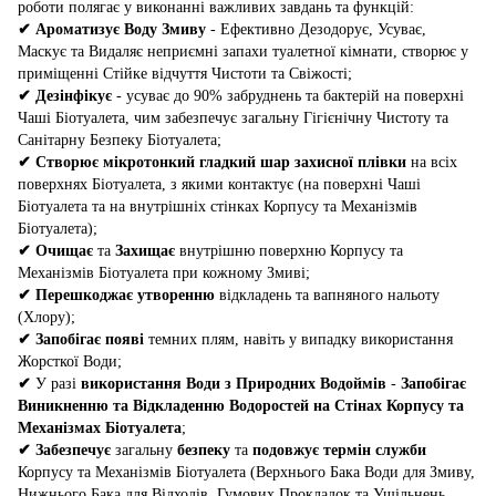
роботи полягає у виконанні важливих завдань та функцій:
✔
Ароматизує Воду Змиву
- Ефективно Дезодорує, Усуває,
Маскує та Видаляє неприємні запахи туалетної кімнати, створює у
приміщенні Стійке відчуття Чистоти та Свіжості;
✔
Дезінфікує
- усуває до 90% забруднень та бактерій на поверхні
Чаші Біотуалета, чим забезпечує загальну Гігієнічну Чистоту та
Санітарну Безпеку Біотуалета;
✔
Створює мікротонкий гладкий шар захисної плівки
на всіх
поверхнях Біотуалета, з якими контактує (на поверхні Чаші
Біотуалета та на внутрішніх стінках Корпусу та Механізмів
Біотуалета);
✔
Очищає
та
Захищає
внутрішню поверхню Корпусу та
Механізмів Біотуалета при кожному Змиві;
✔
Перешкоджає утворенню
відкладень та вапняного нальоту
(Хлору);
✔
Запобігає появі
темних плям, навіть у випадку використання
Жорсткої Води;
✔
У разі
використання Води з Природних Водоймів
-
Запобігає
Виникненню та Відкладенню Водоростей на Стінах Корпусу та
Механізмах Біотуалета
;
✔
Забезпечує
загальну
безпеку
та
подовжує термін служби
Корпусу та Механізмів Біотуалета (Верхнього Бака Води для Змиву,
Нижнього Бака для Відходів, Гумових Прокладок та Ущільнень,