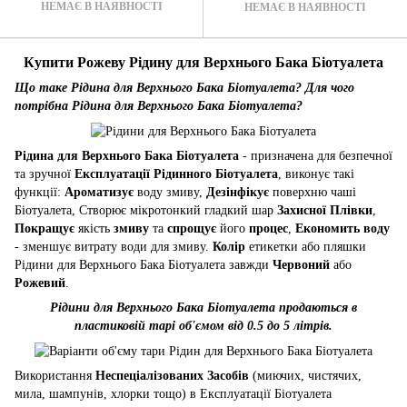
НЕМАЄ В НАЯВНОСТІ
НЕМАЄ В НАЯВНОСТІ
Купити Рожеву Рідину для Верхнього Бака Біотуалета
Що таке Рідина для Верхнього Бака Біотуалета? Для чого
потрібна Рідина для Верхнього Бака Біотуалета?
Рідина для Верхнього Бака Біотуалета
- призначена для безпечної
та зручної
Експлуатації Рідинного Біотуалета
, виконує такі
функції:
Ароматизує
воду змиву,
Дезінфікує
поверхню чаші
Біотуалета, Створює мікротонкий гладкий шар
Захисної Плівки
,
Покращує
якість
змиву
та
спрощує
його
процес
,
Економить воду
- зменшує витрату води для змиву.
Колір
етикетки або пляшки
Рідини для Верхнього Бака Біотуалета завжди
Червоний
або
Рожевий
.
Рідини для Верхнього Бака Біотуалета продаються в
пластиковій тарі об'ємом від 0.5 до 5 літрів.
Використання
Неспеціалізованих Засобів
(миючих, чистячих,
мила, шампунів, хлорки тощо) в Експлуатації Біотуалета