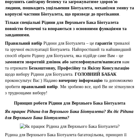
порушить санітарну безпеку та загрожуватиме здоров'ю
людини, пошкодить ущільнення Біотуалета, механізми змиву та
корпусні частини Біотуалета, що призведе до протікання
.
Тільки спеціальні Рідини для Верхнього Бака Біотуалета
повністю безпечні та впораються з основними функціями та
завданнями.
Правильний вибір
Рідини для Біотуалета – це
гарантія
тривалої
та зручної експлуатації Біотуалета. Найпростіший та найшвидший
спосіб обрати Рідину для Біотуалета, яка підійде саме Вам - це
замовити зворотній дзвінок або зателефонувати/написати
нам
та отримати
Безкоштовну, Професійну та Якісну Консультацію
щодо вибору Рідини для Біотуалета.
ГОЛОВНИЙ БАБАК
проконсультує Вас:) Надамо
вичерпну інформацію
та допоможемо
зробити
правильний вибір
. Ми зробимо все, щоб Ви не зіткнулися
з труднощами вибору!
Принцип роботи Рідини для Верхнього Бака Біотуалета
Як працює Рідина для Верхнього Бака Біотуалета? Як діє Рідина
для Верхнього Бака Біотуалета?
Рідина для Верхнього Бака Біотуалета багатоцільова, принцип її