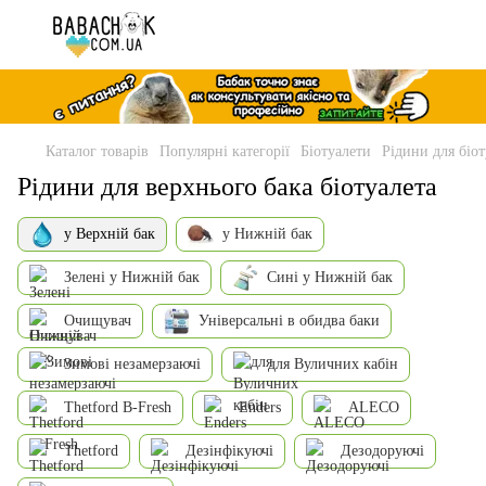
Каталог товарів
Популярні категорії
Біотуалети
Рідини для біот
Рідини для верхнього бака біотуалета
у Верхній бак
у Нижній бак
Зелені у Нижній бак
Сині у Нижній бак
Очищувач
Універсальні в обидва баки
Зимові незамерзаючі
для Вуличних кабін
Thetford B-Fresh
Enders
ALECO
Thetford
Дезінфікуючі
Дезодоруючі