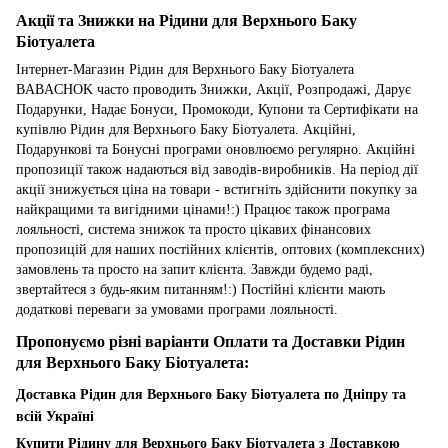
Акції та Знижки на Рідини для Верхнього Баку
Біотуалета
Інтернет-Магазин Рідин для Верхнього Баку Біотуалета
BABACHOK часто проводить Знижки, Акції, Розпродажі, Дарує
Подарунки, Надає Бонуси, Промокоди, Купони та Сертифікати на
купівлю Рідин для Верхнього Баку Біотуалета. Акційні,
Подарункові та Бонусні програми оновлюємо регулярно. Акційні
пропозиції також надаються від заводів-виробників. На період дії
акції знижується ціна на товари - встигніть здійснити покупку за
найкращими та вигідними цінами!:) Працює також програма
лояльності, система знижок та просто цікавих фінансових
пропозицій для наших постійних клієнтів, оптових (комплексних)
замовлень та просто на запит клієнта. Завжди будемо раді,
звертайтеся з будь-яким питанням!:) Постійні клієнти мають
додаткові переваги за умовами програми лояльності.
Пропонуємо різні варіанти Оплати та Доставки Рідин
для Верхнього Баку Біотуалета:
Доставка Рідин для Верхнього Баку Біотуалета по Дніпру та
всій Україні
Купити Рідину для Верхнього Баку Біотуалета з Доставкою