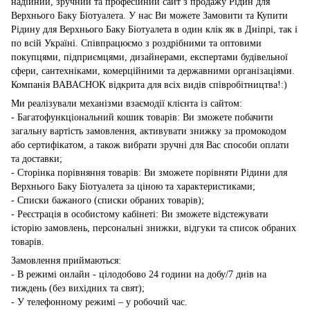
надійний, зручний та професійний сайт з продажу Рідин для
Верхнього Баку Біотуалета. У нас Ви можете Замовити та Купити
Рідину для Верхнього Баку Біотуалета в один клік як в Дніпрі, так і
по всій Україні. Співпрацюємо з роздрібними та оптовими
покупцями, підприємцями, дизайнерами, експертами будівельної
сфери, сантехніками, комерційними та державними організаціями.
Компанія BABACHOK відкрита для всіх видів співробітництва!:)
Ми реалізували механізми взаємодії клієнта із сайтом:
- Багатофункціональний кошик товарів: Ви зможете побачити
загальну вартість замовлення, активувати знижку за промокодом
або сертифікатом, а також вибрати зручні для Вас способи оплати
та доставки;
- Сторінка порівняння товарів: Ви зможете порівняти Рідини для
Верхнього Баку Біотуалета за ціною та характеристиками;
- Списки бажаного (списки обраних товарів);
- Реєстрація в особистому кабінеті: Ви зможете відстежувати
історію замовлень, персональні знижки, відгуки та список обраних
товарів.
Замовлення приймаються:
- В режимі онлайн - цілодобово 24 години на добу/7 днів на
тиждень (без вихідних та свят);
- У телефонному режимі – у робочий час.