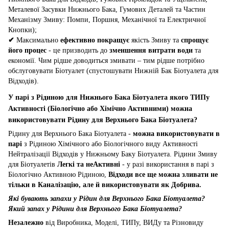
Металевої Засувки Нижнього Бака, Гумових Деталей та Частин
Механізму Змиву: Помпи, Поршня, Механічної та Електричної
Кнопки);
✔
Максимально
ефективно покращує
якість Змиву та
спрощує
його процес
- це призводить до
зменшення витрати води
та
економії. Чим рідше доводиться змивати – тим рідше потрібно
обслуговувати Біотуалет (спустошувати Нижній Бак Біотуалета для
Відходів).
У парі з Рідиною для Нижнього Бака Біотуалета якого ТИПу
Активності (Біологічно або Хімічно Активними) можна
використовувати Рідину для Верхнього Бака Біотуалета?
Рідину для Верхнього Бака Біотуалета -
можна використовувати в
парі
з Рідиною Хімічного або Біологічного виду Активності
Нейтралізації Відходів у Нижньому Баку Біотуалета. Рідини Змиву
для Біотуалетів
Легкі та неАктивні
- у разі використання в парі з
Біологічно Активною Рідиною,
Відходи все ще можна зливати не
тільки в Каналізацію, але й використовувати як Добрива.
Які бувають запахи у Рідин для Верхнього Бака Біотуалета?
Який запах у Рідини для Верхнього Бака Біотуалета?
Незалежно
від Виробника, Моделі, ТИПу, ВИДу та Різновиду