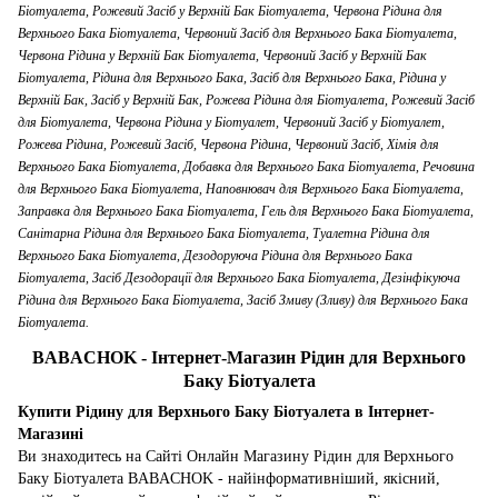
Біотуалета, Рожевий Засіб у Верхній Бак Біотуалета, Червона Рідина для
Верхнього Бака Біотуалета, Червоний Засіб для Верхнього Бака Біотуалета,
Червона Рідина у Верхній Бак Біотуалета, Червоний Засіб у Верхній Бак
Біотуалета, Рідина для Верхнього Бака, Засіб для Верхнього Бака, Рідина у
Верхній Бак, Засіб у Верхній Бак, Рожева Рідина для Біотуалета, Рожевий Засіб
для Біотуалета, Червона Рідина у Біотуалет, Червоний Засіб у Біотуалет,
Рожева Рідина, Рожевий Засіб, Червона Рідина, Червоний Засіб, Хімія для
Верхнього Бака Біотуалета, Добавка для Верхнього Бака Біотуалета, Речовина
для Верхнього Бака Біотуалета, Наповнювач для Верхнього Бака Біотуалета,
Заправка для Верхнього Бака Біотуалета, Гель для Верхнього Бака Біотуалета,
Санітарна Рідина для Верхнього Бака Біотуалета, Туалетна Рідина для
Верхнього Бака Біотуалета, Дезодоруюча Рідина для Верхнього Бака
Біотуалета, Засіб Дезодорації для Верхнього Бака Біотуалета, Дезінфікуюча
Рідина для Верхнього Бака Біотуалета, Засіб Змиву (Зливу) для Верхнього Бака
Біотуалета.
BABACHOK - Інтернет-Магазин Рідин для Верхнього
Баку Біотуалета
Купити Рідину для Верхнього Баку Біотуалета в Інтернет-
Магазині
Ви знаходитесь на Сайті Онлайн Магазину Рідин для Верхнього
Баку Біотуалета BABACHOK - найінформативніший, якісний,