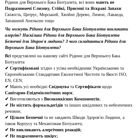
Рідини для Верхнього Бака Біотуалета, всі вони
мають не
Подразнюючі Слизову, Стійкі, Приємні та Яскраві Запахи
:
Свіжість, Цитрус, Морський, Хвойне Дерево, Лимон, Лаванда,
Запашний Апельсин тощо
Чи можуть Рідини для Верхнього Бака Біотуалета викликати
алергію? Наскільки Рідини для Верхнього Бака Біотуалета
Безпечні для Здоров'я людини? З чого складаються Рідини для
Верхнього Бака Біотуалета?
Всі
представлені на нашому сайті Рідини для Верхнього Бака
Біотуалета:
✔
Сертифіковані
згідно з усіма необхідними Українськими та
Європейськими Стандартами Екологічної Чистоти та Якості ISO,
EN, CEN;
✔
Мають усі необхідні
Свідоцтва
та
Сертифікати
щодо
Санітарно-Епідеміологічних норм
;
✔
Виготовляються з
Високоякісних Компонентів
;
✔
Не містять формальдегідів
та інших шкідливих та небезпечних
речовин;
✔
Цілком Безпечні
та не завдають Шкоди Здоров'ю Людини, а
також Корпусу та Механізмам Біотуалета;
✔
Не викликають алергічних реакцій;
✔
Не подразнюють шкіру;