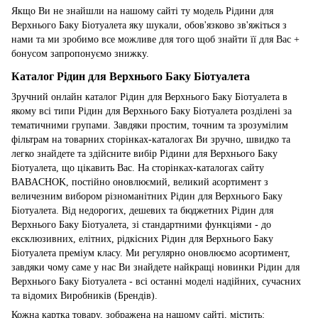
Якщо Ви не знайшли на нашому сайті ту модель Рідини для
Верхнього Баку Біотуалета яку шукали, обов'язково зв'яжіться з
нами та ми зробимо все можливе для того щоб знайти її для Вас +
бонусом запропонуємо знижку.
Каталог Рідин для Верхнього Баку Біотуалета
Зручний онлайн каталог Рідин для Верхнього Баку Біотуалета в
якому всі типи Рідин для Верхнього Баку Біотуалета розділені за
тематичними групами. Завдяки простим, точним та зрозумілим
фільтрам на товарних сторінках-каталогах Ви зручно, швидко та
легко знайдете та здійсните вибір Рідини для Верхнього Баку
Біотуалета, що цікавить Вас. На сторінках-каталогах сайту
BABACHOK, постійно оновлюємий, великий асортимент з
величезним вибором різноманітних Рідин для Верхнього Баку
Біотуалета. Від недорогих, дешевих та бюджетних Рідин для
Верхнього Баку Біотуалета, зі стандартними функціями - до
ексклюзивних, елітних, рідкісних Рідин для Верхнього Баку
Біотуалета преміум класу. Ми регулярно оновлюємо асортимент,
завдяки чому саме у нас Ви знайдете найкращі новинки Рідин для
Верхнього Баку Біотуалета - всі останні моделі надійних, сучасних
та відомих Виробників (Брендів).
Кожна картка товару, зображена на нашому сайті, містить: