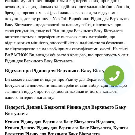
На нашому сайті всі товари тільки від перевірених, провідних,
великих, кращих, відомих та надійних постачальників (виробників,
брендів, торгових марок), які давно завоювали, за відгуками
покупців, довіру ринку в Україні. Виробники Рідин для Верхнього
Баку Біотуалета, представлені на нашому сайті, піклуються про
свою репутацію, тому всі Рідини для Верхнього Баку Біотуалета
виготовляються з перевірених високоякісних матеріалів, що
відрізняються міцністю, зносостійкістю, надійністю та безпекою -
це підтверджено всіма необхідними сертифікатами якості. На сайті
BABACHOK Ви завжди обираєте з кращого, що пропонують у світі
Рідин для Верхнього Баку Біотуалета.
Відгуки про Рідини для Верхнього Баку Біотуалета
Ви можете залишити відгук про Рідину для Верхнього Баку
Біотуалета та допомогти іншим зробити свій вибір. Для того, щоб
залишити відгук про товар, достатньо знайти його в каталозі
нашого інтернет-магазину.
Недорогі, Дешеві, Бюджетні Рідина для Верхнього Баку
Біотуалета
Купити Рідину для Верхнього Баку Біотуалета Недорого,
Купити Дешеву Рідину для Верхнього Баку Біотуалета, Купити
Бюджетну Рідину для Верхнього Баку Біотуалета