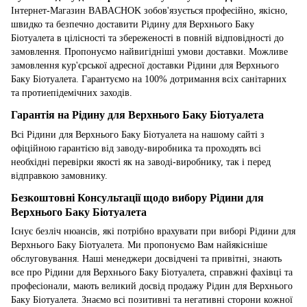
Інтернет-Магазин BABACHOK зобов'язується професійно, якісно,
швидко та безпечно доставити Рідину для Верхнього Баку
Біотуалета в цілісності та збереженості в повній відповідності до
замовлення. Пропонуємо найвигідніші умови доставки. Можливе
замовлення кур'єрської адресної доставки Рідини для Верхнього
Баку Біотуалета. Гарантуємо на 100% дотримання всіх санітарних
та протиепідемічних заходів.
Гарантія на Рідину для Верхнього Баку Біотуалета
Всі Рідини для Верхнього Баку Біотуалета на нашому сайті з
офіційною гарантією від заводу-виробника та проходять всі
необхідні перевірки якості як на заводі-виробнику, так і перед
відправкою замовнику.
Безкоштовні Консультації щодо вибору Рідини для
Верхнього Баку Біотуалета
Існує безліч нюансів, які потрібно врахувати при виборі Рідини для
Верхнього Баку Біотуалета. Ми пропонуємо Вам найякісніше
обслуговування. Наші менеджери досвідчені та привітні, знають
все про Рідини для Верхнього Баку Біотуалета, справжні фахівці та
професіонали, мають великий досвід продажу Рідин для Верхнього
Баку Біотуалета. Знаємо всі позитивні та негативні сторони кожної