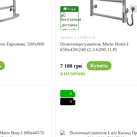
🚚 0 грн
Артикул: 2.3.6200.11.P
ris Евромикс 500x800
Полотенцесушитель Mario Hotel-І
650x430/240 (2.3.6200.11.P)
ь
Купить
7 188 грн
В НАЛИЧИИ
6
4