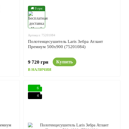
🚚 0 грн
Артикул: 75201084
Полотенцесушитель Laris Зебра Атлант
Премиум 500x900 (75201084)
Купить
9 720 грн
В НАЛИЧИИ
6
4