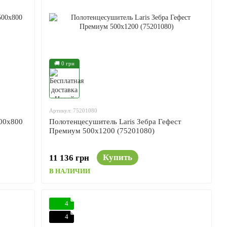
🚚 0 грн
Артикул: 75201080
500x800
Полотенцесушитель Laris Зебра Гефест
Премиум 500x1200 (75201080)
Купить
11 136 грн
В НАЛИЧИИ
4
4