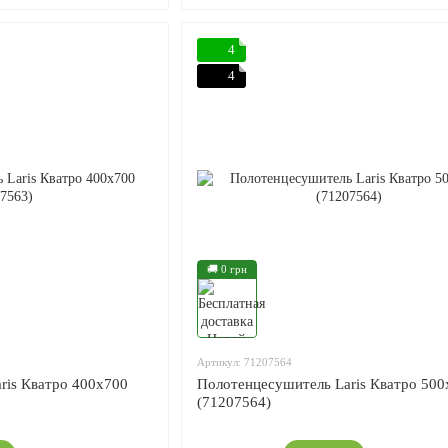
4
4
🚚 0 грн
Артикул: 71207564
ris Кватро 400x700
Полотенцесушитель Laris Кватро 500
(71207564)