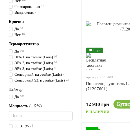
Нет
162
Фиксированная
18
Выдвижная
2
Крючки
Да
16
Нет
166
Терморегулятор
🚚 0 грн
Да
106
ЭРА-1, на стойке (Laris)
10
ЭРА-2, на стойке (Laris)
16
ЭРА-3, на стойке (Laris)
8
Сенсорный, на стойке (Laris)
2
Артикул: 71207601
Сенсорный S3, в стойке (Laris)
23
Полотенцесушитель La
(71207601)
Таймер
Да
106
Купи
12 930 грн
Мощность (± 5%)
В НАЛИЧИИ
30 Вт (W)
2