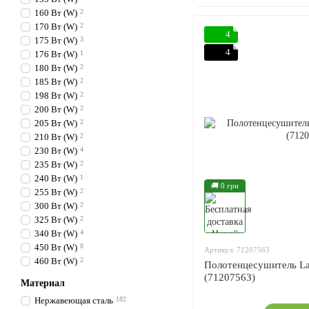
160 Вт (W)
2
170 Вт (W)
2
4
175 Вт (W)
3
4
176 Вт (W)
1
180 Вт (W)
2
185 Вт (W)
2
198 Вт (W)
2
200 Вт (W)
2
205 Вт (W)
2
210 Вт (W)
2
230 Вт (W)
4
235 Вт (W)
2
240 Вт (W)
1
🚚 0 грн
255 Вт (W)
2
300 Вт (W)
2
325 Вт (W)
2
340 Вт (W)
4
450 Вт (W)
8
Артикул: 71207563
460 Вт (W)
2
Полотенцесушитель La
(71207563)
Материал
Нержавеющая сталь
182