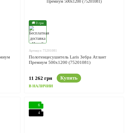
🚚 0 грн
Артикул: 75201081
емиум
Полотенцесушитель Laris Зебра Атлант
Премиум 500x1200 (75201081)
Купить
11 262 грн
В НАЛИЧИИ
6
4