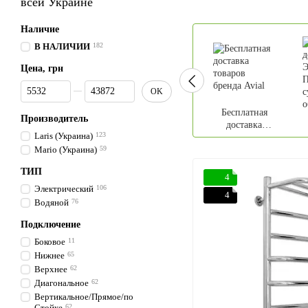
всей Украине
Наличие
В НАЛИЧИИ
182
Цена, грн
От Цена, грн
До Цена, грн
OK
Бесплатная
Производитель
доставка
Laris (Украина)
123
товаров бренда
Э
Mario (Украина)
59
Avial
П
ТИП
4
Электрический
106
4
Водяной
76
Подключение
Боковое
11
Нижнее
65
Верхнее
62
Диагональное
62
Вертикальное/Прямое/по
Стойке
62