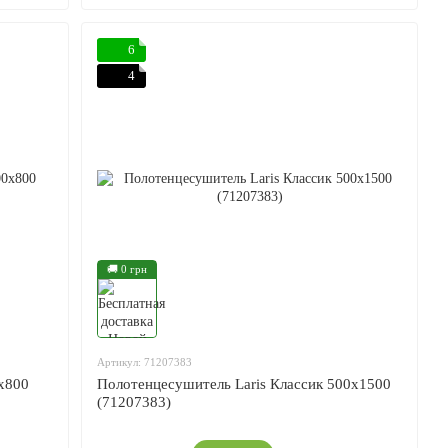
6
4
🚚 0 грн
Артикул: 71207383
x800
Полотенцесушитель Laris Классик 500x1500
(71207383)