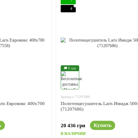
7
4
🚚 0 грн
Артикул: 71207686
ris Евромикс 400x700
Полотенцесушитель Laris Имидж 500
(71207686)
ь
Купить
20 436 грн
В НАЛИЧИИ