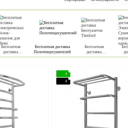
Бесплатная
Бесплатная доставка
Бесплатная
Бес
доставка
Полотенцесушителей
доставка
до
лектрических
Биотуалетов
Элек
олок-сушилок
Thetford
Суш
для обуви
в
о
4
4