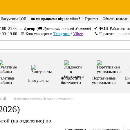
Документы ФОП
як ми працюємо під час війни?
Гарантия
Обмен и возврат
:00–21:00
г. Днепр
(🚚
Доставка по всей Украине
)
✔ ФОП
Работаем о
:00–19:00
💬 Консультация в
Telegram
/
Viber
🔧 Гарантия на все 
уалетные
Жидкости в
Портативные
Би
Биотуалеты
кабины
биотуалеты
умывальники
п
и 🎁
Бесплатная доставка Полотенцесушителей
2026)
той (на отделение) по
по популярности
п
Сортировка: