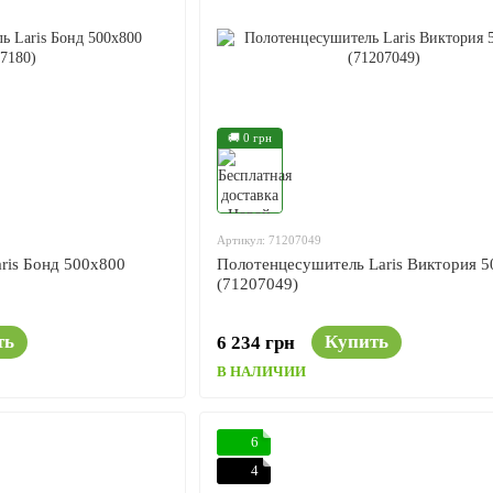
🚚 0 грн
Артикул: 71207049
ris Бонд 500x800
Полотенцесушитель Laris Виктория 
(71207049)
ть
Купить
6 234 грн
В НАЛИЧИИ
6
4