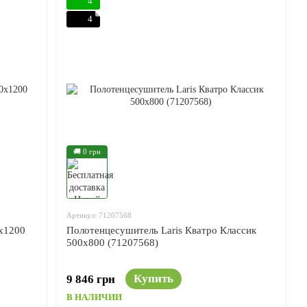
4
4
🚚 0 грн
Артикул: 71207568
x1200
Полотенцесушитель Laris Кватро Классик
500x800 (71207568)
Купить
9 846 грн
В НАЛИЧИИ