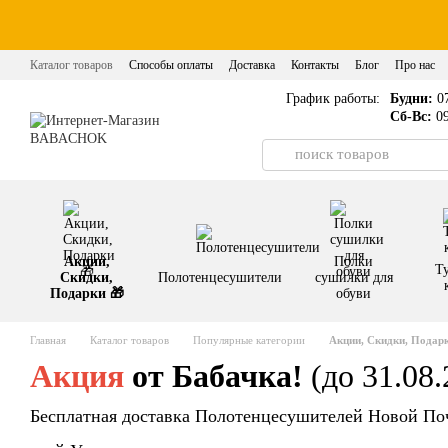
Перейти к основному контенту
Каталог товаров
Способы оплаты
Доставка
Контакты
Блог
Про нас
Політика конфіденційності
График работы:
Будни:
07
Сб-Вс:
09
Акции,
Полки
Т
Скидки,
Полотенцесушители
сушилки для
Подарки 🎁
обуви
Главная
Каталог товаров
Популярные категории
Акции, Скидки, Подарк
Акция
от Бабачка!
(до 31.08.
Бесплатная доставка Полотенцесушителей Новой Поч