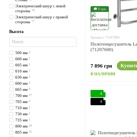
Электрический шнур с левой
🚚 0 грн
стороны
76
Электрический шнур с правой
стороны
77
Высота
Артикул: 71207600
Полотенцесушитель La
(71207600)
500 мм
2
600 мм
2
605 мм
1
Купит
7 896 грн
610 мм
1
В НАЛИЧИИ
630 мм
2
660 мм
2
665 мм
6
4
700 мм
17
4
705 мм
3
710 мм
2
730 мм
1
735 мм
1
800 мм
18
805 мм
12