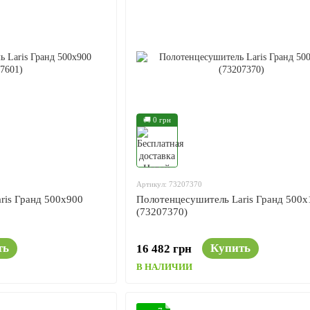
🚚 0 грн
Артикул: 73207370
ris Гранд 500x900
Полотенцесушитель Laris Гранд 500x
(73207370)
ть
Купить
16 482 грн
В НАЛИЧИИ