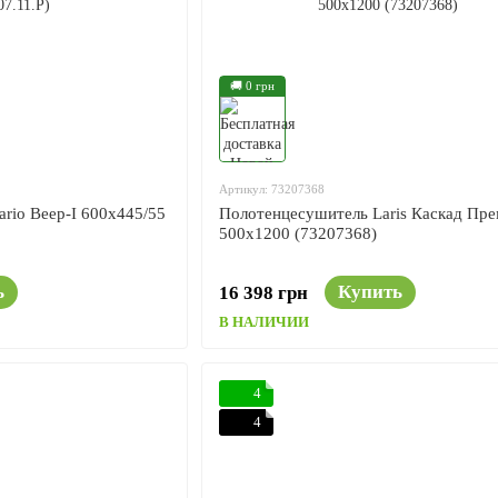
🚚 0 грн
Артикул: 73207368
rio Веер-I 600x445/55
Полотенцесушитель Laris Каскад Пр
500x1200 (73207368)
ь
Купить
16 398 грн
В НАЛИЧИИ
4
4