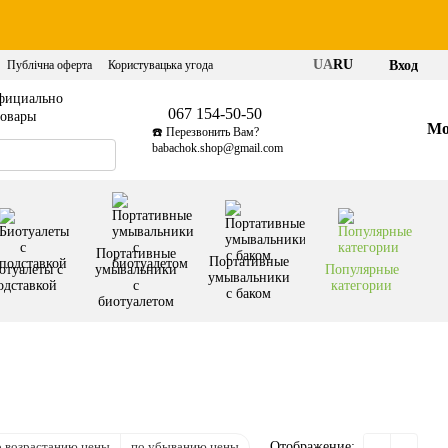
UA
RU
Вход
Публічна оферта
Користувацька угода
фициально
067 154-50-50
товары
Мо
☎️ Перезвонить Вам?
babachok.shop@gmail.com
Портативные
Портативные
отуалеты с
умывальники
Популярные
умывальники
одставкой
с
категории
с баком
биотуалетом
о возрастанию цены
по убыванию цены
Отображение: