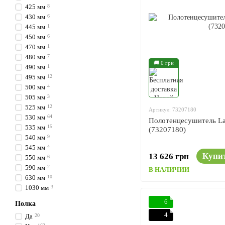
425 мм
8
430 мм
6
445 мм
1
450 мм
6
470 мм
1
480 мм
7
🚚 0 грн
490 мм
1
495 мм
12
500 мм
4
505 мм
3
525 мм
12
Артикул: 73207180
530 мм
64
Полотенцесушитель La
535 мм
15
(73207180)
540 мм
9
545 мм
4
Купи
13 626 грн
550 мм
6
590 мм
2
В НАЛИЧИИ
630 мм
10
1030 мм
3
6
Полка
4
Да
20