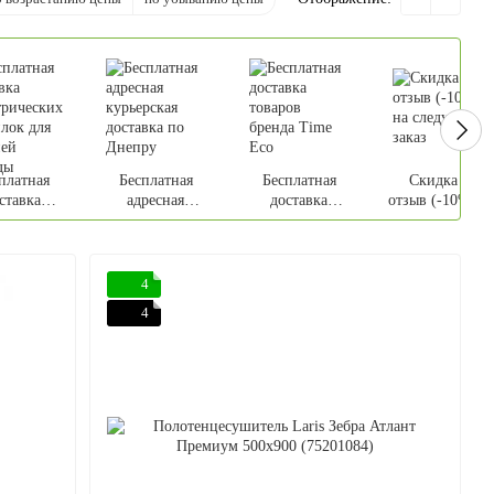
платная
Бесплатная
Бесплатная
Скидка за
ставка
адресная
доставка
отзыв (-10%) н
трических
курьерская
товаров бренда
следующий
илок для
доставка по
Time Eco
заказ
ерхней
Днепру
дежды
4
4