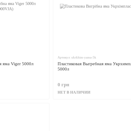
Артикул: ukrkhim-yama-5k
 яма Viger 5000л
Пластиковая Выгребная яма Укрхимп
5000л
0 грн
НЕТ В НАЛИЧИИ