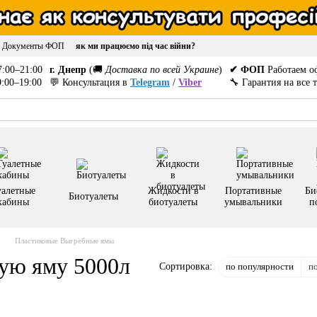
Документы ФОП
як ми працюємо під час війни?
:00–21:00
г. Днепр
(🚚
Доставка по всей Украине
)
✔ ФОП
Работаем о
:00–19:00
💬 Консультация в
Telegram
/
Viber
🔧 Гарантия на все 
уалетные
Жидкости в
Портативные
Би
Биотуалеты
кабины
биотуалеты
умывальники
п
Пластиковые Выгребные ямы
ую яму 5000л
по популярности
п
Сортировка: