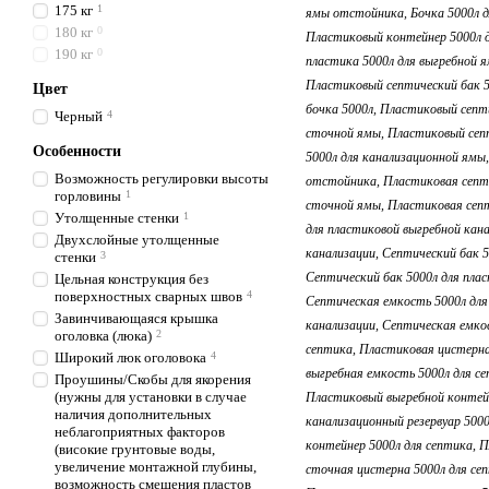
175 кг
1
180 кг
0
190 кг
0
Цвет
Черный
4
Особенности
Возможность регулировки высоты
горловины
1
Утолщенные стенки
1
Двухслойные утолщенные
стенки
3
Цельная конструкция без
поверхностных сварных швов
4
Завинчивающаяся крышка
оголовка (люка)
2
Широкий люк оголовока
4
Проушины/Скобы для якорения
(нужны для установки в случае
наличия дополнительных
неблагоприятных факторов
(високие грунтовые воды,
увеличение монтажной глубины,
возможность смещения пластов