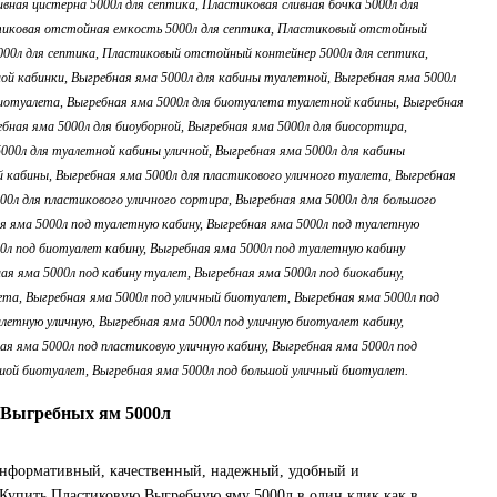
Выгребных ям 5000л
нформативный, качественный, надежный, удобный и
 Купить Пластиковую Выгребную яму 5000л в один клик как в