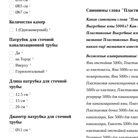
Ø65 см
1
Синонимы слова "Пласти
Ø67 см
1
Какие синонимы слова "Пл
Количество камер
Выгребные ямы 5000л? Как 
1 (Однокамерный)
4
Пластиковые Выгребные ям
Патрубок для сточной
название Пластиковых Выг
канализационной трубы
каким ещё названием извес
Да
4
Возможные альтеранативные 
на Торце
4
Вверху
4
Горизонтальный
4
Длина патрубка для сточной
трубы
12.5 см
2
15 см
1
20 см
1
Диаметр патрубка для сточной
трубы
Ø11 см
4