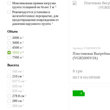
Максимальная прямая нагрузка
грунта толщиной не более 1 м
4
Рекомендуется установка в
железобетонное перекрытие, для
предотвращения повреждения от
давления наружного грунта
4
Объем
2000 л
1
3000 л
2
4500 л
1
Артикул: VGR5000VJA
5000 л
4
Пластиковая Выгребная
7500 л
1
(VGR5000VJA)
Высота
0 грн
143 см
0
210 см
1
НЕТ В НАЛИЧИИ
227.5 см
0
235 см
0
255 см
0
4
278.8 см
1
280 см
2
320 см
0