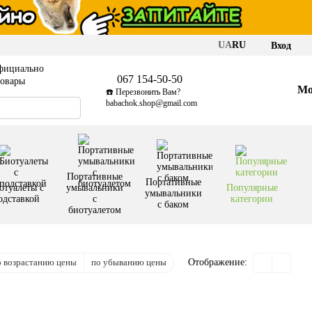
UA
RU
Вход
фициально
067 154-50-50
товары
Мо
☎️ Перезвонить Вам?
babachok.shop@gmail.com
Портативные
Портативные
отуалеты с
умывальники
Популярные
умывальники
одставкой
с
категории
с баком
биотуалетом
о возрастанию цены
по убыванию цены
Отображение: