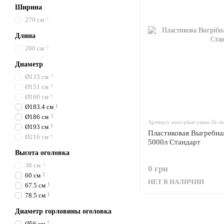
Ширина
270 см
0
Длина
200 см
0
Диаметр
Ø133 см
0
Ø151 см
0
Ø160 см
0
Ø183.4 см
1
Ø186 см
2
Артикул: euro-plast-yama-5k-st
Ø193 см
1
Пластиковая Выгребна
Ø216 см
0
5000л Стандарт
Высота оголовка
38 см
0
0 грн
60 см
2
НЕТ В НАЛИЧИИ
67.5 см
1
78.5 см
1
Диаметр горловины оголовка
Ø56 см
2