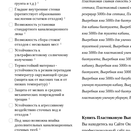
грунта и т.д.)
4
Гладкие внутренние стенки
(препятствует образованию
наслоения остатков отходов)
4
Возможность установки
стандартного канализационного
люка
4
Возможность сбора стоков/
отходов с нескольких мест
4
Устойчивость к
ультрафиолетовому солнечному
излучению
4
Термостойкий материал -
устойчивость к резким перепадам
температур окружающей среды
(защита как от высоких так и от
низких температур)
4
Защита от мелких и средних
механических повреждений и
трещин
4
Устойчивость к агрессивному
воздействию сточных вод и
отходов
4
Купить Пластиковую Выг
Под заказ возможна впайка
Вы находитесь на Сайте О
дополнительных канализационных
сточных труб
4
профессиональный сайт по 