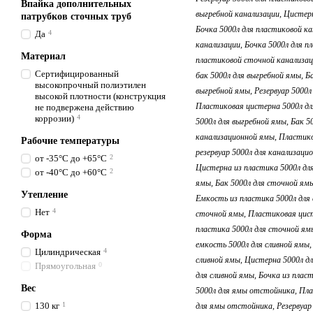
Впайка дополнительных
патрубков сточных труб
Да
4
Материал
Сертифицированный
высокопрочный полиэтилен
высокой плотности (конструкция
не подвержена действию
коррозии)
4
Рабочие температуры
от -35°C до +65°C
2
от -40°C до +60°C
2
Утепление
Нет
4
Форма
Цилиндрическая
4
Прямоугольная
0
Вес
130 кг
1