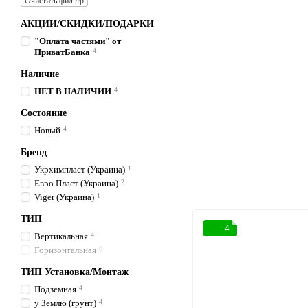
Очистить фильтр
АКЦИИ/СКИДКИ/ПОДАРКИ
"Оплата частями" от
ПриватБанка
4
Наличие
НЕТ В НАЛИЧИИ
4
Состояние
Новый
4
Бренд
Укрхимпласт (Украина)
1
Евро Пласт (Украина)
2
Viger (Украина)
1
ТИП
4
Вертикальная
4
Горизонтальная
0
ТИП Установка/Монтаж
Подземная
4
у Землю (грунт)
4