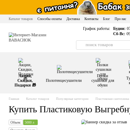
Перейти к основному контенту
Каталог товаров
Способы оплаты
Доставка
Контакты
Блог
Про нас
График работы:
Будни:
07
Сб-Вс:
09
Акции,
Полки
Т
Скидки,
Полотенцесушители
сушилки для
Подарки 🎁
обуви
Главная
Каталог товаров
Популярные категории
Пластиковая сантехника
Купить Пластиковую Выгребн
Объем:
5000 л