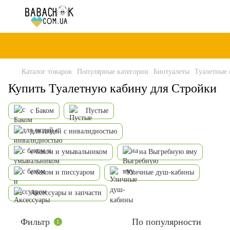
Каталог товаров
Популярные категории
Биотуалеты
Туалетные
Купить Туалетную кабину для Стройки
с Баком
Пустые
для людей с инвалидностью
с баком и умывальником
на Выгребную яму
с баком и писсуаром
Уличные душ-кабины
Аксессуары и запчасти
Фильтр
По популярности
1