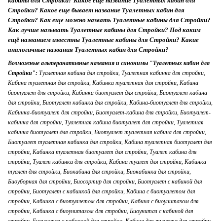
кабины для Стройки? Какое еще название Туалетных кабин для
Стройки? Какое еще бывает название Туалетных кабин для
Стройки? Как еще можно назвать Туалетные кабины для Стройки?
Как лучше называть Туалетные кабины для Стройки? Под каким
ещё названием известны Туалетные кабины для Стройки? Какие
аналогичные названия Туалетных кабин для Стройки?
Возможные альтеранативные названия и синонимы "Туалетных кабин для
Стройки":
Туалетная кабина для стройки, Туалетная кабинка для стройки, Кабина туалетная для стройки, Кабинка туалетная для стройки, Кабина биотуалет для стройки, Кабинка биотуалет для стройки, Биотуалет кабина для стройки, Биотуалет кабинка для стройки, Кабина-биотуалет для стройки, Кабинка-биотуалет для стройки, Биотуалет-кабина для стройки, Биотуалет-кабинка для стройки, Туалетная кабина биотуалет для стройки, Туалетная кабинка биотуалет для стройки, Биотуалет туалетная кабина для стройки, Биотуалет туалетная кабинка для стройки, Кабина туалетная биотуалет для стройки, Кабинка туалетная биотуалет для стройки, Туалет кабина для стройки, Туалет кабинка для стройки, Кабина туалет для стройки, Кабинка туалет для стройки, Биокабина для стройки, Биокабинка для стройки, Биоуборная для стройки, Биосортир для стройки, Биотуалет с кабиной для стройки, Биотуалет с кабинкой для стройки, Кабина с биотуалетом для стройки, Кабинка с биотуалетом для стройки, Кабина с биоунитазом для стройки, Кабинка с биоунитазом для стройки, Биоунитаз с кабиной для стройки, Биоунитаз с кабинкой для стройки, Кабина для туалета для стройки, Кабинка для туалета для стройки, Кабина под туалет для стройки, Кабинка под туалет для стройки, Кабина для биотуалета для стройки, Кабинка для биотуалета для стройки, Кабина под биотуалет для стройки, Кабинка под биотуалет для стройки, Уборная кабина для стройки, Уборная кабинка для стройки, Кабина сортир для стройки, Кабинка сортир для стройки, Сортир Кабина для стройки, Сортир Кабинка для стройки, Сортирная кабина для стройки, Сортирная кабинка для стройки, Кабина сортирная для стройки, Кабинка сортирная для стройки, Кабина для сортира для стройки, Кабинка для сортира для стройки, Санитарная Кабина для стройки, Санитарная Кабинка для стройки, Кабина санитарная для стройки, Кабинка санитарная для стройки, Биотуалет для стройки, Кабина для стройки, Кабинка для стройки, Туалет для стройки, Уборная для стройки, Сортир для стройки, Туалетная будка для стройки, Будка туалетная для стройки, Будка биотуалет для стройки, Биотуалет будка для стройки, Будка-биотуалет для стройки, Биотуалет-будка для стройки, Туалетная будка биотуалет для стройки, Биотуалет туалетная будка для стройки, Будка туалетная биотуалет для стройки, Туалет будка для стройки, Будка туалет для стройки, Биобудка для стройки, Биотуалет с будкой для стройки, Будка с биотуалетом для стройки, Будка с биоунитазом для стройки, Биоунитаз с будкой для стройки, Будка для туалета для стройки, Будка под туалет для стройки, Будка для биотуалета для стройки, Будка под биотуалет для стройки, Уборная будка для стройки, Будка сортир для стройки, Сортир будка для стройки, Сортирная будка для стройки, Будка сортирная для стройки, Будка для сортира для стройки, Санитарная будка для стройки, Будка санитарная для стройки, Большой биотуалет для стройки, Строительная туалетная кабина, Строительная туалетная кабинка, Строительная кабина туалетная, Строительная кабинка туалетная, Строительная кабина биотуалет, Строительная кабинка биотуалет, Строительная биотуалет кабина, Строительная биотуалет кабинка, Строительная кабина-биотуалет, Строительная кабинка-биотуалет, Строительный биотуалет-кабина, Строительный биотуалет-кабинка, Строительная туалетная кабина биотуалет, Строительная туалетная кабинка биотуалет, Строительный биотуалет туалетная кабина, Строительный биотуалет туалетная кабинка, Строительная кабина туалетная биотуалет, Строительная кабинка туалетная биотуалет, Строительная туалет кабина, Строительная туалет кабинка, Строительная кабина туалет, Строительная кабинка туалет, Строительная биокабина, Строительная биокабинка, Строительная биоуборная, Строительный биосортир, Строительный биотуалет с кабиной, Строительный биотуалет с кабинкой, Строительная кабина с биотуалетом, Строительная кабинка с биотуалетом, Строительная кабина с биоунитазом, Строительная кабинка с биоунитазом, Строительный биоунитаз с кабиной, Строительный биоунитаз с кабинкой, Строительная кабина для туалета, Строительная кабинка для туалета, Строительная кабина под туалет, Строительная кабинка под туалет, Строительная кабина для биотуалета, Строительная кабинка для биотуалета, Строительная кабина под биотуалет, Строительная кабинка под биотуалет, Строительная уборная кабина, Строительная уборная кабинка, Строительная кабина сортир, Строительная кабинка сортир, Строительная сортир кабина, Строительная сортир кабинка, Строительная сортирная кабина, Строительная сортирная кабинка, Строительная кабина сортирная, Строительная кабинка сортирная, Строительная кабина для сортира, Строительная кабинка для сортира, Строительная санитарная кабина, Строительная санитарная кабинка, Строительная кабина санитарная, Строительная кабинка санитарная, Строительный биотуалет, Строительная кабина, Строительная кабинка, Строительный туалет, Строительная уборная, Строительный сортир, Строительная туалетная будка, Строительная будка туалетная, Строительная будка биотуалет, Строительный биотуалет будка, Строительная будка-биотуалет, Строительный биотуалет-будка, Строительная туалетная будка биотуалет, Строительный биотуалет туалетная будка, Строительная будка туалетная биотуалет, Строительный туалет будка, Строительная будка туалет, Строительная биобудка, Строительный биотуалет с будкой, Строительная будка с биотуалетом, Строительная будка с биоунитазом, Строительный биоунитаз с будкой, Строительная будка для туалета, Строительная будка под туалет, Строительная будка для биотуалета, Строительная будка под биотуалет, Строительная уборная будка, Строительная будка сортир, Строительный сортир будка, Строительная сортирная будка, Строительная будка сортирная, Строительная будка для сортира, Строительная санитарная будка, Строительная будка санитарная, Строительный большой биотуалет, Туалетная кабина на стройку, Туалетная кабинка на стройку, Кабина туалетная на стройку, Кабинка туалетная на стройку, Кабина биотуалет на стройку, Кабинка биотуалет на стройку, Биотуалет кабина на стройку, Биотуалет кабинка на стройку, Кабина-биотуалет на стройку, Кабинка-биотуалет на стройку, Биотуалет-кабина на стройку, Биотуалет-кабинка на стройку, Туалетная кабина биотуалет на стройку, Туалетная кабинка биотуалет на стройку, Биотуалет туалетная кабина на стройку, Биотуалет туалетная кабинка на стройку, Кабина туалетная биотуалет на стройку, Кабинка туалетная биотуалет на стройку, Туалет кабина на стройку, Туалет кабинка на стройку, Кабина туалет на стройку, Кабинка туалет на стройку, Биокабина на стройку, Биокабинка на стройку, Биоуборная на стройку, Биосортир на стройку, Биотуалет с кабиной на стройку, Биотуалет с кабинкой на стройку, Кабина с биотуалетом на стройку, Кабинка с биотуалетом на стройку, Кабина с биоунитазом на стройку, Кабинка с биоунитазом на стройку, Биоунитаз с кабиной на стройку, Биоунитаз с кабинкой на стройку, Кабина для туалета на стройку, Кабинка для туалета на стройку, Кабина под туалет на стройку, Кабинка под туалет на стройку, Кабина для биотуалета на стройку, Кабинка для биотуалета на стройку, Кабина под биотуалет на стройку, Кабинка под биотуалет на стройку, Уборная кабина на стройку, Уборная кабинка на стройку, Кабина сортир на стройку, Кабинка сортир на стройку, Сортир Кабина на стройку, Сортир Кабинка на стройку, Сортирная кабина на стройку, Сортирная кабинка на стройку, Кабина сортирная на стройку, Кабинка сортирная на стройку, Кабина для сортира на стройку, Кабинка для сортира на стройку, Санитарная Кабина на стройку, Санитарная Кабинка на стройку, Кабина санитарная на стройку, Кабинка санитарная на стройку, Биотуалет на стройку, Кабина на стройку, Кабинка на стройку, Туалет на стройку, Уборная на стройку, Сортир на стройку, Туалетная будка на стройку, Будка туалетная на стройку, Будка биотуалет на стройку, Биотуалет будка на стройку, Будка-биотуалет на стройку, Биотуалет-будка на стройку, Туалетная будка биотуалет на стройку, Биотуалет туалетная будка на стройку, Будка туалетная биотуалет на стройку, Туалет будка на стройку, Будка туалет на стройку, Биобудка на стройку, Биотуалет с будкой на стройку, Будка с биотуалетом на стройку, Будка с биоунитазом на стройку, Биоунитаз с будкой на стройку, Будка для туалета на стройку, Будка под туалет на стройку, Будка для биотуалета на стройку, Будка под биотуалет на стройку, Уборная будка на стройку, Будка сортир на стройку, Сортир будка на стройку, Сортирная будка на стройку, Будка сортирная на стройку, Будка для сортира на стройку, Санитарная будка на стройку, Будка санитарная на стройку, Большой биотуалет на стройку, Туалетная кабина для строительства, Туалетная кабинка для строительства, Кабина туалетная для строительства, Кабинка туалетная для строительства, Кабина биотуалет для строительства, Кабинка биотуалет для строительства, Биотуалет кабина для строительства, Биотуалет кабинка для строительства, Кабина-биотуалет для строительства, Кабинка-биотуалет для строительства, Биотуалет-кабина для строительства, Биотуалет-кабинка для строительства, Туалетная кабина биотуалет для строительства, Туалетная кабинка биотуалет для строительства, Биотуалет туалетная кабина для строительства, Биотуалет туалетная кабинка для строительства, Кабина туалетная биотуалет для строительства, Кабинка туалетная биотуалет для строительства, Туалет кабина для строительства, Туалет кабинка для строительства, Кабина туалет для строительства, Кабинка туалет для строительства, Биокабина для строительства, Биокабинка для строительства, Биоуборная для строительства, Биосортир для строительства, Биотуалет с кабиной для строительства, Биотуалет с кабинкой для строительства, Кабина с биотуалетом для строительства, Кабинка с биотуалетом для строительства, Кабина с биоунитазом для строительства, Кабинка с биоунитазом для строительства, Биоунитаз с кабиной для строительства, Биоунитаз с кабинкой для строительства, Кабина для туалета для строительства, Кабинка для туалета для строительства, Кабина под туалет для строительства, Кабинка под туалет для строительства, Кабина для биотуалета для строительств