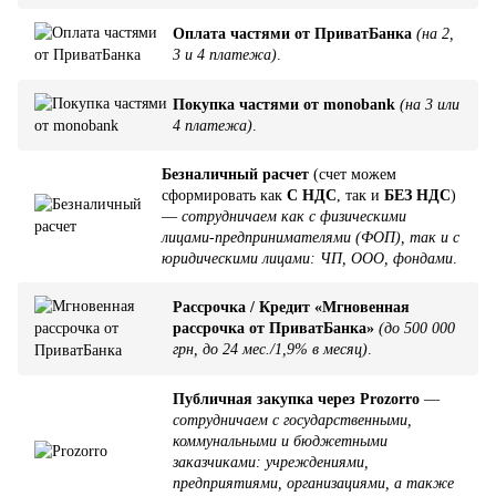
Оплата частями от ПриватБанка
(на 2,
3 и 4 платежа)
.
Покупка частями от monobank
(на 3 или
4 платежа)
.
Безналичный расчет
(счет можем
сформировать как
С НДС
, так и
БЕЗ НДС
)
—
сотрудничаем как с физическими
лицами-предпринимателями (ФОП), так и с
юридическими лицами: ЧП, ООО, фондами
.
Рассрочка / Кредит «Мгновенная
рассрочка от ПриватБанка»
(до 500 000
грн, до 24 мес./1,9% в месяц)
.
Публичная закупка через Prozorro
—
сотрудничаем с государственными,
коммунальными и бюджетными
заказчиками: учреждениями,
предприятиями, организациями, а также