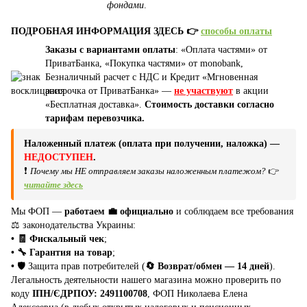
фондами
.
ПОДРОБНАЯ ИНФОРМАЦИЯ ЗДЕСЬ 👉
способы оплаты
Заказы с вариантами оплаты
: «Оплата частями» от
ПриватБанка, «Покупка частями» от monobank,
Безналичный расчет с НДС и Кредит «Мгновенная
рассрочка от ПриватБанка» —
не участвуют
в акции
«Бесплатная доставка».
Стоимость доставки согласно
тарифам перевозчика.
Наложенный платеж (оплата при получении, наложка) —
НЕДОСТУПЕН
.
❗
Почему мы НЕ отправляем заказы наложенным платежом?
👉
читайте здесь
Мы ФОП —
работаем 💼 официально
и соблюдаем все требования
⚖️ законодательства Украины:
• 🧾 Фискальный чек
;
• 🔧 Гарантия на товар
;
•
🛡️ Защита прав потребителей (
🔄 Возврат/обмен — 14 дней
).
Легальность деятельности нашего магазина можно проверить по
коду
ІПН/ЄДРПОУ: 2491100708
, ФОП Николаева Елена