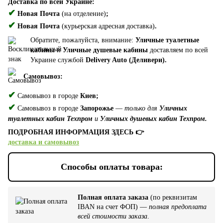
Доставка по всей Украине:
✔
Новая Почта
(на отделение)
;
✔
Новая Почта
(курьерская адресная доставка)
.
Обратите, пожалуйста, внимание:
Уличные туалетные
кабины
и
Уличные душевые кабины
доставляем по всей
Украине службой
Delivery Auto (Деливери).
Самовывоз:
✔
Самовывоз в городе
Киев;
✔
Самовывоз в городе
Запорожье
—
только для
Уличных
туалетных кабин Техпром
и
Уличных душевых кабин Техпром.
ПОДРОБНАЯ ИНФОРМАЦИЯ ЗДЕСЬ 👉
доставка и самовывоз
Способы оплаты товара:
Полная оплата заказа
(по реквизитам
IBAN на счет ФОП) —
полная предоплата
всей стоимости заказа
.