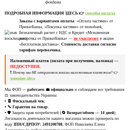
фондами
.
ПОДРОБНАЯ ИНФОРМАЦИЯ ЗДЕСЬ 👉
способы оплаты
Заказы с вариантами оплаты
: «Оплата частями» от
ПриватБанка, «Покупка частями» от monobank,
Безналичный расчет с НДС и Кредит «Мгновенная
рассрочка от ПриватБанка» —
не участвуют
в акции
«Бесплатная доставка».
Стоимость доставки согласно
тарифам перевозчика.
Наложенный платеж (оплата при получении, наложка) —
НЕДОСТУПЕН
.
❗
Почему мы НЕ отправляем заказы наложенным платежом?
👉
читайте здесь
Мы ФОП —
работаем 💼 официально
и соблюдаем все требования
⚖️ законодательства Украины:
• 🧾 Фискальный чек
;
• 🔧 Гарантия на товар
;
•
🛡️ Защита прав потребителей (
🔄 Возврат/обмен — 14 дней
).
Легальность деятельности нашего магазина можно проверить по
коду
ІПН/ЄДРПОУ: 2491100708
, ФОП Николаева Елена