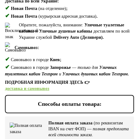
Доставка по всей Украине:
✔
Новая Почта
(на отделение)
;
✔
Новая Почта
(курьерская адресная доставка)
.
Обратите, пожалуйста, внимание:
Уличные туалетные
кабины
и
Уличные душевые кабины
доставляем по всей
Украине службой
Delivery Auto (Деливери).
Самовывоз:
✔
Самовывоз в городе
Киев;
✔
Самовывоз в городе
Запорожье
—
только для
Уличных
туалетных кабин Техпром
и
Уличных душевых кабин Техпром.
ПОДРОБНАЯ ИНФОРМАЦИЯ ЗДЕСЬ 👉
доставка и самовывоз
Способы оплаты товара:
Полная оплата заказа
(по реквизитам
IBAN на счет ФОП) —
полная предоплата
всей стоимости заказа
.