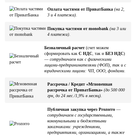
Оплата частями от ПриватБанка
(на 2,
3 и 4 платежа)
.
Покупка частями от monobank
(на 3 или
4 платежа)
.
Безналичный расчет
(счет можем
сформировать как
С НДС
, так и
БЕЗ НДС
)
—
сотрудничаем как с физическими
лицами-предпринимателями (ФОП), так и с
юридическими лицами: ЧП, ООО, фондами
.
Рассрочка / Кредит «Мгновенная
рассрочка от ПриватБанка»
(до 500 000
грн, до 24 мес./1,9% в месяц)
.
Публичная закупка через Prozorro
—
сотрудничаем с государственными,
коммунальными и бюджетными
заказчиками: учреждениями,
предприятиями, организациями, а также