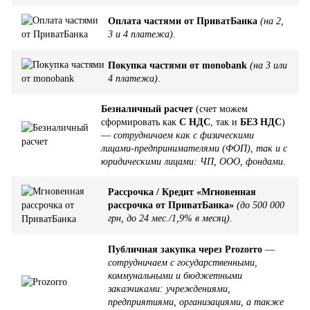
Оплата частями от ПриватБанка
(на 2,
3 и 4 платежа)
.
Покупка частями от monobank
(на 3 или
4 платежа)
.
Безналичный расчет
(счет можем
сформировать как
С НДС
, так и
БЕЗ НДС
)
—
сотрудничаем как с физическими
лицами-предпринимателями (ФОП), так и с
юридическими лицами: ЧП, ООО, фондами
.
Рассрочка / Кредит «Мгновенная
рассрочка от ПриватБанка»
(до 500 000
грн, до 24 мес./1,9% в месяц)
.
Публичная закупка через Prozorro
—
сотрудничаем с государственными,
коммунальными и бюджетными
заказчиками: учреждениями,
предприятиями, организациями, а также