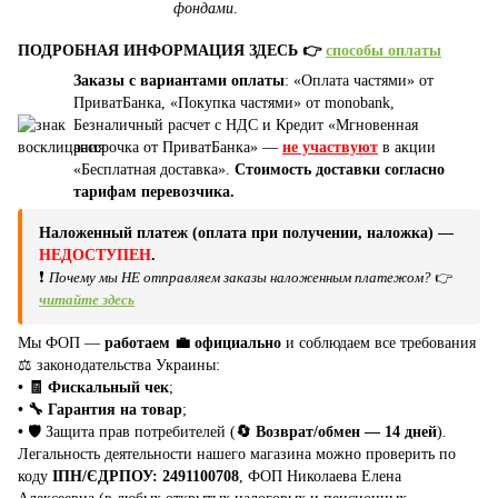
фондами
.
ПОДРОБНАЯ ИНФОРМАЦИЯ ЗДЕСЬ 👉
способы оплаты
Заказы с вариантами оплаты
: «Оплата частями» от
ПриватБанка, «Покупка частями» от monobank,
Безналичный расчет с НДС и Кредит «Мгновенная
рассрочка от ПриватБанка» —
не участвуют
в акции
«Бесплатная доставка».
Стоимость доставки согласно
тарифам перевозчика.
Наложенный платеж (оплата при получении, наложка) —
НЕДОСТУПЕН
.
❗
Почему мы НЕ отправляем заказы наложенным платежом?
👉
читайте здесь
Мы ФОП —
работаем 💼 официально
и соблюдаем все требования
⚖️ законодательства Украины:
• 🧾 Фискальный чек
;
• 🔧 Гарантия на товар
;
•
🛡️ Защита прав потребителей (
🔄 Возврат/обмен — 14 дней
).
Легальность деятельности нашего магазина можно проверить по
коду
ІПН/ЄДРПОУ: 2491100708
, ФОП Николаева Елена