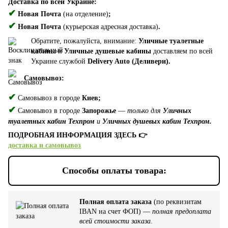
Доставка по всей Украине:
✔
Новая Почта
(на отделение)
;
✔
Новая Почта
(курьерская адресная доставка)
.
Обратите, пожалуйста, внимание:
Уличные туалетные
кабины
и
Уличные душевые кабины
доставляем по всей
Украине службой
Delivery Auto (Деливери).
Самовывоз:
✔
Самовывоз в городе
Киев;
✔
Самовывоз в городе
Запорожье
—
только для
Уличных
туалетных кабин Техпром
и
Уличных душевых кабин Техпром.
ПОДРОБНАЯ ИНФОРМАЦИЯ ЗДЕСЬ 👉
доставка и самовывоз
Способы оплаты товара:
Полная оплата заказа
(по реквизитам
IBAN на счет ФОП) —
полная предоплата
всей стоимости заказа
.