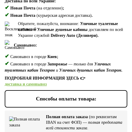
Доставка по всей Украине:
✔
Новая Почта
(на отделение)
;
✔
Новая Почта
(курьерская адресная доставка)
.
Обратите, пожалуйста, внимание:
Уличные туалетные
кабины
и
Уличные душевые кабины
доставляем по всей
Украине службой
Delivery Auto (Деливери).
Самовывоз:
✔
Самовывоз в городе
Киев;
✔
Самовывоз в городе
Запорожье
—
только для
Уличных
туалетных кабин Техпром
и
Уличных душевых кабин Техпром.
ПОДРОБНАЯ ИНФОРМАЦИЯ ЗДЕСЬ 👉
доставка и самовывоз
Способы оплаты товара:
Полная оплата заказа
(по реквизитам
IBAN на счет ФОП) —
полная предоплата
всей стоимости заказа
.