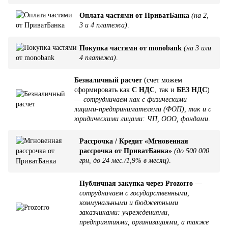
Оплата частями от ПриватБанка
(на 2,
3 и 4 платежа)
.
Покупка частями от monobank
(на 3 или
4 платежа)
.
Безналичный расчет
(счет можем
сформировать как
С НДС
, так и
БЕЗ НДС
)
—
сотрудничаем как с физическими
лицами-предпринимателями (ФОП), так и с
юридическими лицами: ЧП, ООО, фондами
.
Рассрочка / Кредит «Мгновенная
рассрочка от ПриватБанка»
(до 500 000
грн, до 24 мес./1,9% в месяц)
.
Публичная закупка через Prozorro
—
сотрудничаем с государственными,
коммунальными и бюджетными
заказчиками: учреждениями,
предприятиями, организациями, а также