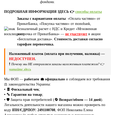
фондами
.
ПОДРОБНАЯ ИНФОРМАЦИЯ ЗДЕСЬ 👉
способы оплаты
Заказы с вариантами оплаты
: «Оплата частями» от
ПриватБанка, «Покупка частями» от monobank,
Безналичный расчет с НДС и Кредит «Мгновенная
рассрочка от ПриватБанка» —
не участвуют
в акции
«Бесплатная доставка».
Стоимость доставки согласно
тарифам перевозчика.
Наложенный платеж (оплата при получении, наложка) —
НЕДОСТУПЕН
.
❗
Почему мы НЕ отправляем заказы наложенным платежом?
👉
читайте здесь
Мы ФОП —
работаем 💼 официально
и соблюдаем все требования
⚖️ законодательства Украины:
• 🧾 Фискальный чек
;
• 🔧 Гарантия на товар
;
•
🛡️ Защита прав потребителей (
🔄 Возврат/обмен — 14 дней
).
Легальность деятельности нашего магазина можно проверить по
коду
ІПН/ЄДРПОУ: 2491100708
, ФОП Николаева Елена