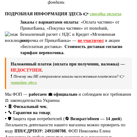
фондами
.
ПОДРОБНАЯ ИНФОРМАЦИЯ ЗДЕСЬ 👉
способы оплаты
Заказы с вариантами оплаты
: «Оплата частями» от
ПриватБанка, «Покупка частями» от monobank,
Безналичный расчет с НДС и Кредит «Мгновенная
рассрочка от ПриватБанка» —
не участвуют
в акции
«Бесплатная доставка».
Стоимость доставки согласно
тарифам перевозчика.
Наложенный платеж (оплата при получении, наложка) —
НЕДОСТУПЕН
.
❗
Почему мы НЕ отправляем заказы наложенным платежом?
👉
читайте здесь
Мы ФОП —
работаем 💼 официально
и соблюдаем все требования
⚖️ законодательства Украины:
• 🧾 Фискальный чек
;
• 🔧 Гарантия на товар
;
•
🛡️ Защита прав потребителей (
🔄 Возврат/обмен — 14 дней
).
Легальность деятельности нашего магазина можно проверить по
коду
ІПН/ЄДРПОУ: 2491100708
, ФОП Николаева Елена