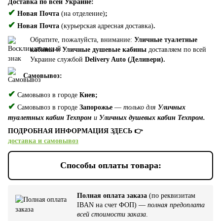
Доставка по всей Украине:
✔
Новая Почта
(на отделение)
;
✔
Новая Почта
(курьерская адресная доставка)
.
Обратите, пожалуйста, внимание:
Уличные туалетные
кабины
и
Уличные душевые кабины
доставляем по всей
Украине службой
Delivery Auto (Деливери).
Самовывоз:
✔
Самовывоз в городе
Киев;
✔
Самовывоз в городе
Запорожье
—
только для
Уличных
туалетных кабин Техпром
и
Уличных душевых кабин Техпром.
ПОДРОБНАЯ ИНФОРМАЦИЯ ЗДЕСЬ 👉
доставка и самовывоз
Способы оплаты товара:
Полная оплата заказа
(по реквизитам
IBAN на счет ФОП) —
полная предоплата
всей стоимости заказа
.