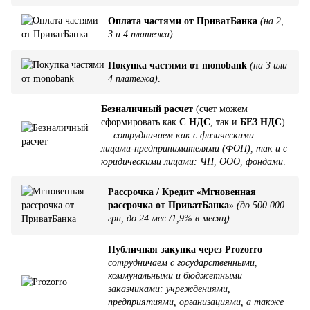
Оплата частями от ПриватБанка
(на 2,
3 и 4 платежа)
.
Покупка частями от monobank
(на 3 или
4 платежа)
.
Безналичный расчет
(счет можем
сформировать как
С НДС
, так и
БЕЗ НДС
)
—
сотрудничаем как с физическими
лицами-предпринимателями (ФОП), так и с
юридическими лицами: ЧП, ООО, фондами
.
Рассрочка / Кредит «Мгновенная
рассрочка от ПриватБанка»
(до 500 000
грн, до 24 мес./1,9% в месяц)
.
Публичная закупка через Prozorro
—
сотрудничаем с государственными,
коммунальными и бюджетными
заказчиками: учреждениями,
предприятиями, организациями, а также