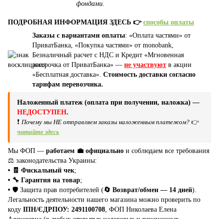
фондами
.
ПОДРОБНАЯ ИНФОРМАЦИЯ ЗДЕСЬ 👉
способы оплаты
Заказы с вариантами оплаты
: «Оплата частями» от
ПриватБанка, «Покупка частями» от monobank,
Безналичный расчет с НДС и Кредит «Мгновенная
рассрочка от ПриватБанка» —
не участвуют
в акции
«Бесплатная доставка».
Стоимость доставки согласно
тарифам перевозчика.
Наложенный платеж (оплата при получении, наложка) —
НЕДОСТУПЕН
.
❗
Почему мы НЕ отправляем заказы наложенным платежом?
👉
читайте здесь
Мы ФОП —
работаем 💼 официально
и соблюдаем все требования
⚖️ законодательства Украины:
• 🧾 Фискальный чек
;
• 🔧 Гарантия на товар
;
•
🛡️ Защита прав потребителей (
🔄 Возврат/обмен — 14 дней
).
Легальность деятельности нашего магазина можно проверить по
коду
ІПН/ЄДРПОУ: 2491100708
, ФОП Николаева Елена