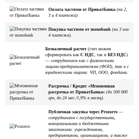
Оплата частями от ПриватБанка
(на 2,
3 и 4 платежа)
.
Покупка частями от monobank
(на 3 или
4 платежа)
.
Безналичный расчет
(счет можем
сформировать как
С НДС
, так и
БЕЗ НДС
)
—
сотрудничаем как с физическими
лицами-предпринимателями (ФОП), так и с
юридическими лицами: ЧП, ООО, фондами
.
Рассрочка / Кредит «Мгновенная
рассрочка от ПриватБанка»
(до 500 000
грн, до 24 мес./1,9% в месяц)
.
Публичная закупка через Prozorro
—
сотрудничаем с государственными,
коммунальными и бюджетными
заказчиками: учреждениями,
предприятиями, организациями, а также