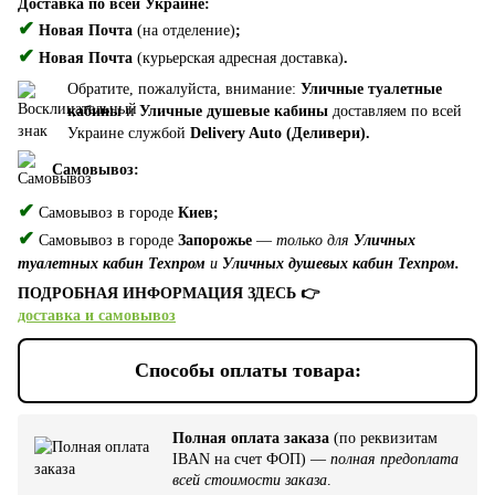
Доставка по всей Украине:
✔
Новая Почта
(на отделение)
;
✔
Новая Почта
(курьерская адресная доставка)
.
Обратите, пожалуйста, внимание:
Уличные туалетные
кабины
и
Уличные душевые кабины
доставляем по всей
Украине службой
Delivery Auto (Деливери).
Самовывоз:
✔
Самовывоз в городе
Киев;
✔
Самовывоз в городе
Запорожье
—
только для
Уличных
туалетных кабин Техпром
и
Уличных душевых кабин Техпром.
ПОДРОБНАЯ ИНФОРМАЦИЯ ЗДЕСЬ 👉
доставка и самовывоз
Способы оплаты товара:
Полная оплата заказа
(по реквизитам
IBAN на счет ФОП) —
полная предоплата
всей стоимости заказа
.