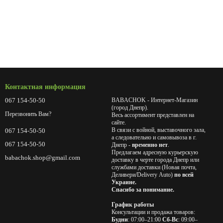
Контактная информация
067 154-50-50
BABACHOK - Интернет-Магазин
(город Днепр).
Перезвонить Вам?
Весь ассортимент представлен на
сайте.
В связи с войной, выставочного зала,
067 154-50-50
а следовательно и самовывоза в г.
067 154-50-50
Днепр -
временно нет
.
Предлагаем адресную курьерскую
babachok.shop@gmail.com
доставку в черте города Днепр или
службами доставки (Новая почта,
Деливери/Delivery Auto)
по всей
Украине.
Спасибо за понимание.
График работы
Консультации и продажа товаров:
Будни
: 07:00–21:00
Сб-Вс
: 09:00–