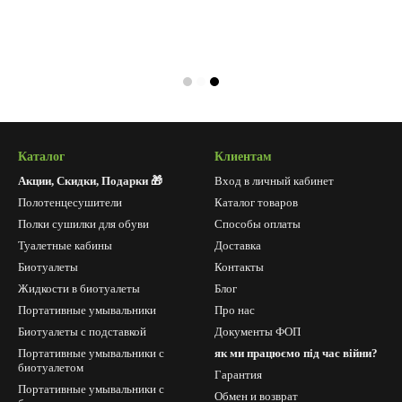
Каталог
Клиентам
Акции, Скидки, Подарки 🎁
Вход в личный кабинет
Полотенцесушители
Каталог товаров
Полки сушилки для обуви
Способы оплаты
Туалетные кабины
Доставка
Биотуалеты
Контакты
Жидкости в биотуалеты
Блог
Портативные умывальники
Про нас
Биотуалеты с подставкой
Документы ФОП
Портативные умывальники с
як ми працюємо під час війни?
биотуалетом
Гарантия
Портативные умывальники с
Обмен и возврат