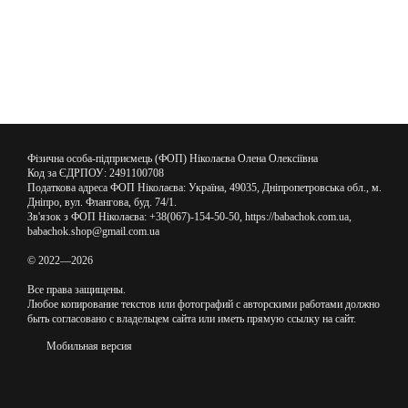
Фізична особа-підприємець (ФОП) Ніколаєва Олена Олексіївна
Код за ЄДРПОУ: 2491100708
Податкова адреса ФОП Ніколаєва: Україна, 49035, Дніпропетровська обл., м.
Дніпро, вул. Флангова, буд. 74/1.
Зв'язок з ФОП Ніколаєва: +38(067)-154-50-50, https://babachok.com.ua,
babachok.shop@gmail.com.ua
© 2022—2026
Все права защищены.
Любое копирование текстов или фотографий с авторскими работами должно
быть согласовано с владельцем сайта или иметь прямую ссылку на сайт.
Мобильная версия