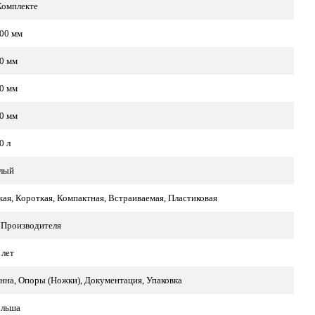
Комплекте
00 мм
0 мм
0 мм
0 мм
0 л
лый
кая, Короткая, Компактная, Встраиваемая, Пластиковая
 Производителя
 лет
нна, Опоры (Ножки), Документация, Упаковка
льша