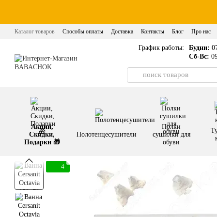
Перейти к основному контенту
Каталог товаров
Способы оплаты
Доставка
Контакты
Блог
Про нас
График работы:
Будни:
07
Сб-Вс:
09
Акции,
Полки
Т
Скидки,
Полотенцесушители
сушилки для
Подарки 🎁
обуви
4