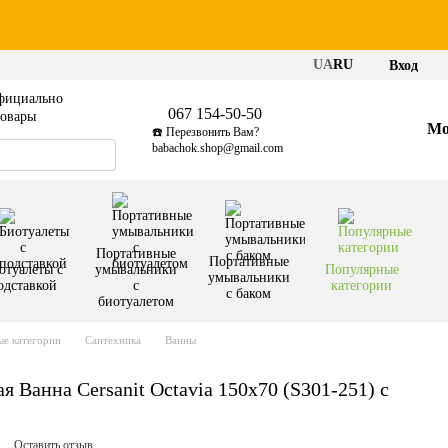
UA
RU
Вход
фициально
067 154-50-50
товары
Мо
☎️ Перезвонить Вам?
babachok.shop@gmail.com
Портативные
Портативные
отуалеты с
умывальники
Популярные
умывальники
одставкой
с
категории
с баком
биотуалетом
е категории
Сантехника
Ванны
 Ванна Cersanit Octavia 150x70 (S301-251) с
Оставить отзыв