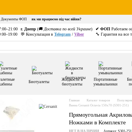
Документы ФОП
як ми працюємо під час війни?
:00–21:00
г. Днепр
(🚚
Доставка по всей Украине
)
✔ ФОП
Работаем о
:00–19:00
💬 Консультация в
Telegram
/
Viber
🔧 Гарантия на все 
уалетные
Жидкости в
Портативные
Би
Биотуалеты
кабины
биотуалеты
умывальники
п
Главная
Каталог товаров
Популярны
Ванна Cersanit Octavia 150x70 (S301-251)
Прямоугольная Акриловая
Ножками в Комплекте
НЕТ В НАЛИЧИИ
Артикул: S301-251