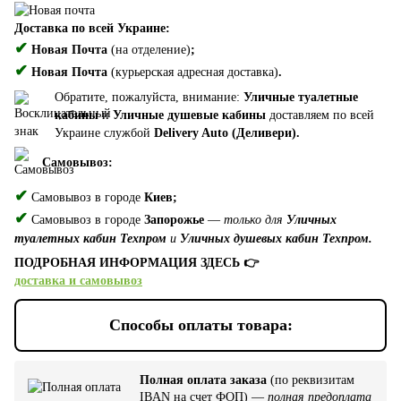
Доставка по всей Украине:
✔
Новая Почта
(на отделение)
;
✔
Новая Почта
(курьерская адресная доставка)
.
Обратите, пожалуйста, внимание:
Уличные туалетные
кабины
и
Уличные душевые кабины
доставляем по всей
Украине службой
Delivery Auto (Деливери).
Самовывоз:
✔
Самовывоз в городе
Киев;
✔
Самовывоз в городе
Запорожье
—
только для
Уличных
туалетных кабин Техпром
и
Уличных душевых кабин Техпром.
ПОДРОБНАЯ ИНФОРМАЦИЯ ЗДЕСЬ 👉
доставка и самовывоз
Способы оплаты товара:
Полная оплата заказа
(по реквизитам
IBAN на счет ФОП) —
полная предоплата