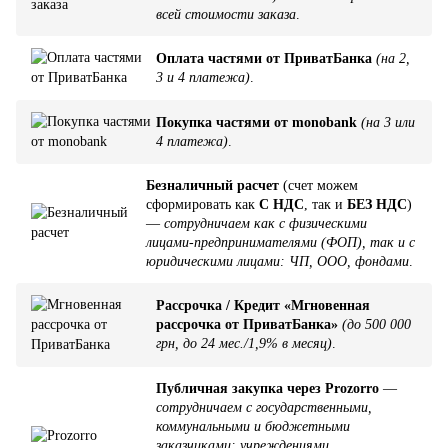
всей стоимости заказа
.
Оплата частями от ПриватБанка
(на 2,
3 и 4 платежа)
.
Покупка частями от monobank
(на 3 или
4 платежа)
.
Безналичный расчет
(счет можем
сформировать как
С НДС
, так и
БЕЗ НДС
)
—
сотрудничаем как с физическими
лицами-предпринимателями (ФОП), так и с
юридическими лицами: ЧП, ООО, фондами
.
Рассрочка / Кредит «Мгновенная
рассрочка от ПриватБанка»
(до 500 000
грн, до 24 мес./1,9% в месяц)
.
Публичная закупка через Prozorro
—
сотрудничаем с государственными,
коммунальными и бюджетными
заказчиками: учреждениями,