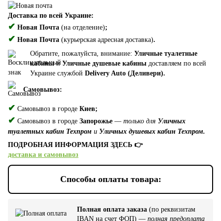
Доставка по всей Украине:
✔
Новая Почта
(на отделение)
;
✔
Новая Почта
(курьерская адресная доставка)
.
Обратите, пожалуйста, внимание:
Уличные туалетные
кабины
и
Уличные душевые кабины
доставляем по всей
Украине службой
Delivery Auto (Деливери).
Самовывоз:
✔
Самовывоз в городе
Киев;
✔
Самовывоз в городе
Запорожье
—
только для
Уличных
туалетных кабин Техпром
и
Уличных душевых кабин Техпром.
ПОДРОБНАЯ ИНФОРМАЦИЯ ЗДЕСЬ 👉
доставка и самовывоз
Способы оплаты товара:
Полная оплата заказа
(по реквизитам
IBAN на счет ФОП) —
полная предоплата