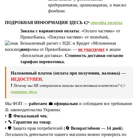
предприятиями, организациями, а также
фондами
.
ПОДРОБНАЯ ИНФОРМАЦИЯ ЗДЕСЬ 👉
способы оплаты
Заказы с вариантами оплаты
: «Оплата частями» от
ПриватБанка, «Покупка частями» от monobank,
Безналичный расчет с НДС и Кредит «Мгновенная
рассрочка от ПриватБанка» —
не участвуют
в акции
«Бесплатная доставка».
Стоимость доставки согласно
тарифам перевозчика.
Наложенный платеж (оплата при получении, наложка) —
НЕДОСТУПЕН
.
❗
Почему мы НЕ отправляем заказы наложенным платежом?
👉
читайте здесь
Мы ФОП —
работаем 💼 официально
и соблюдаем все требования
⚖️ законодательства Украины:
• 🧾 Фискальный чек
;
• 🔧 Гарантия на товар
;
•
🛡️ Защита прав потребителей (
🔄 Возврат/обмен — 14 дней
).
Легальность деятельности нашего магазина можно проверить по