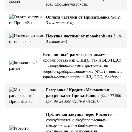
всей стоимости заказа
.
Оплата частями от ПриватБанка
(на 2,
3 и 4 платежа)
.
Покупка частями от monobank
(на 3 или
4 платежа)
.
Безналичный расчет
(счет можем
сформировать как
С НДС
, так и
БЕЗ НДС
)
—
сотрудничаем как с физическими
лицами-предпринимателями (ФОП), так и с
юридическими лицами: ЧП, ООО, фондами
.
Рассрочка / Кредит «Мгновенная
рассрочка от ПриватБанка»
(до 500 000
грн, до 24 мес./1,9% в месяц)
.
Публичная закупка через Prozorro
—
сотрудничаем с государственными,
коммунальными и бюджетными
заказчиками: учреждениями,