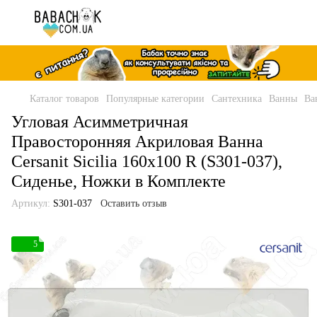
Каталог товаров
Популярные категории
Сантехника
Ванны
Ва
Угловая Асимметричная
Правосторонняя Акриловая Ванна
Cersanit Sicilia 160x100 R (S301-037),
Сиденье, Ножки в Комплекте
Артикул:
S301-037
Оставить отзыв
5