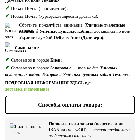
Доставка по всей Украине:
✔
Новая Почта
(на отделение)
;
✔
Новая Почта
(курьерская адресная доставка)
.
Обратите, пожалуйста, внимание:
Уличные туалетные
кабины
и
Уличные душевые кабины
доставляем по всей
Украине службой
Delivery Auto (Деливери).
Самовывоз:
✔
Самовывоз в городе
Киев;
✔
Самовывоз в городе
Запорожье
—
только для
Уличных
туалетных кабин Техпром
и
Уличных душевых кабин Техпром.
ПОДРОБНАЯ ИНФОРМАЦИЯ ЗДЕСЬ 👉
доставка и самовывоз
Способы оплаты товара:
Полная оплата заказа
(по реквизитам
IBAN на счет ФОП) —
полная предоплата
всей стоимости заказа
.