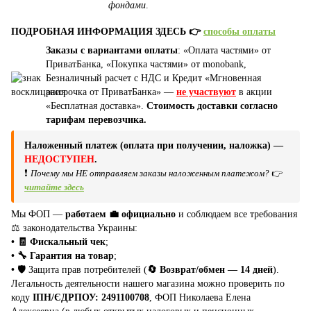
фондами
.
ПОДРОБНАЯ ИНФОРМАЦИЯ ЗДЕСЬ 👉
способы оплаты
Заказы с вариантами оплаты
: «Оплата частями» от
ПриватБанка, «Покупка частями» от monobank,
Безналичный расчет с НДС и Кредит «Мгновенная
рассрочка от ПриватБанка» —
не участвуют
в акции
«Бесплатная доставка».
Стоимость доставки согласно
тарифам перевозчика.
Наложенный платеж (оплата при получении, наложка) —
НЕДОСТУПЕН
.
❗
Почему мы НЕ отправляем заказы наложенным платежом?
👉
читайте здесь
Мы ФОП —
работаем 💼 официально
и соблюдаем все требования
⚖️ законодательства Украины:
• 🧾 Фискальный чек
;
• 🔧 Гарантия на товар
;
•
🛡️ Защита прав потребителей (
🔄 Возврат/обмен — 14 дней
).
Легальность деятельности нашего магазина можно проверить по
коду
ІПН/ЄДРПОУ: 2491100708
, ФОП Николаева Елена