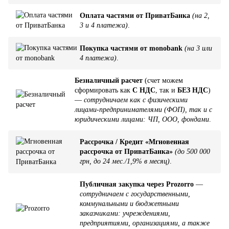
Оплата частями от ПриватБанка
(на 2,
3 и 4 платежа)
.
Покупка частями от monobank
(на 3 или
4 платежа)
.
Безналичный расчет
(счет можем
сформировать как
С НДС
, так и
БЕЗ НДС
)
—
сотрудничаем как с физическими
лицами-предпринимателями (ФОП), так и с
юридическими лицами: ЧП, ООО, фондами
.
Рассрочка / Кредит «Мгновенная
рассрочка от ПриватБанка»
(до 500 000
грн, до 24 мес./1,9% в месяц)
.
Публичная закупка через Prozorro
—
сотрудничаем с государственными,
коммунальными и бюджетными
заказчиками: учреждениями,
предприятиями, организациями, а также