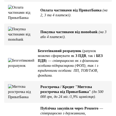
Оплата частинами від ПриватБанка
(на
2, 3 та 4 платежі)
.
Покупка частинами від monobank
(на 3
або 4 платежі)
.
Безготівковий розрахунок
(рахунок
можемо сформувати як
З ПДВ
, так і
БЕЗ
ПДВ
) —
співпрацюємо як з фізичними
особами-підприємцями (ФОП), так і з
юридичними особами: ПП, ТОВ/ТзОВ,
фондами
.
Розстрочка / Кредит "Миттєва
розстрочка від ПриватБанка"
(до 500
000 грн, до 24 міс./1,9% щомісяця)
.
Публічна закупівля через Prozorro
—
співпрацюємо з державними,