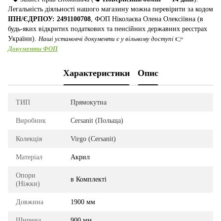
Легальність діяльності нашого магазину можна перевірити за кодом
ІПН/ЄДРПОУ: 2491100708
, ФОП Ніколаєва Олена Олексіївна (в
будь-яких відкритих податкових та пенсійних державних реєстрах
України).
Наші установчі документи є у вільному доступі
👉
Документи ФОП
Характеристики
Опис
ТИП
Прямокутна
Виробник
Cersanit (Польща)
Колекція
Virgo (Cersanit)
Матеріал
Акрил
Опори
в Комплекті
(Ніжки)
Довжина
1900 мм
Ширина
900 мм