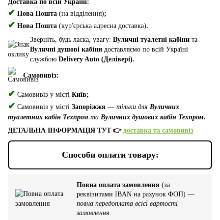
Доставка по всій Україні:
✔
Нова Пошта
(на відділення)
;
✔
Нова Пошта
(кур'єрська адресна доставка)
.
Зверніть, будь ласка, увагу:
Вуличні туалетні кабіни
та
Вуличні душові кабіни
доставляємо по всій Україні
службою
Delivery Auto (Делівері).
Самовивіз:
✔
Самовивіз у місті
Київ;
✔
Самовивіз у місті
Запоріжжя
—
тільки для
Вуличних
туалетних кабін Техпром
та
Вуличних душових кабін Техпром.
ДЕТАЛЬНА ІНФОРМАЦІЯ ТУТ 👉
доставка та самовивіз
Способи оплати товару:
Повна оплата замовлення
(за
реквізитами IBAN на рахунок ФОП) —
повна передоплата всієї вартості
замовлення
.