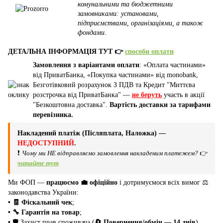
комунальними та бюджетними
замовниками: установами,
підприємствами, організаціями, а також
фондами
.
ДЕТАЛЬНА ІНФОРМАЦІЯ ТУТ 👉
способи оплати
Замовлення з варіантами оплати
: «Оплата частинами»
від ПриватБанка, «Покупка частинами» від monobank,
Безготівковий розрахунок З ПДВ та Кредит "Миттєва
розстрочка від ПриватБанка" —
не беруть
участь в акції
"Безкоштовна доставка".
Вартість доставки за тарифами
перевізника.
Накладений платіж (Післяплата, Наложка) —
НЕДОСТУПНИЙ
.
❗
Чому ми НЕ відправляємо замовлення накладеним платежем?
👉
читайте тут
Ми ФОП —
працюємо 💼 офіційно
і дотримуємося всіх вимог ⚖️
законодавства України:
• 🧾 Фіскальний чек
;
• 🔧 Гарантія на товар
;
•
🛡️ Захист прав споживача (
🔄 Повернення/обмін — 14 днів
).