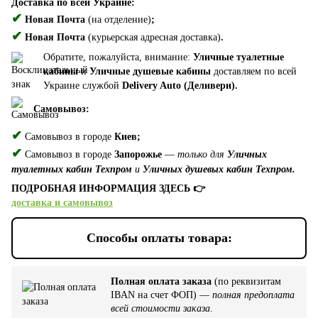
Доставка по всей Украине:
✔
Новая Почта
(на отделение)
;
✔
Новая Почта
(курьерская адресная доставка)
.
Обратите, пожалуйста, внимание:
Уличные туалетные
кабины
и
Уличные душевые кабины
доставляем по всей
Украине службой
Delivery Auto (Деливери).
Самовывоз:
✔
Самовывоз в городе
Киев;
✔
Самовывоз в городе
Запорожье
—
только для
Уличных
туалетных кабин Техпром
и
Уличных душевых кабин Техпром.
ПОДРОБНАЯ ИНФОРМАЦИЯ ЗДЕСЬ 👉
доставка и самовывоз
Способы оплаты товара:
Полная оплата заказа
(по реквизитам
IBAN на счет ФОП) —
полная предоплата
всей стоимости заказа
.