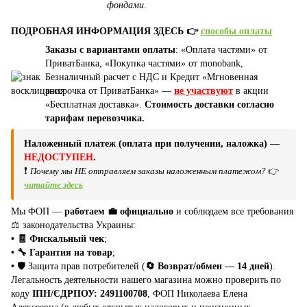
фондами
.
ПОДРОБНАЯ ИНФОРМАЦИЯ ЗДЕСЬ 👉
способы оплаты
Заказы с вариантами оплаты
: «Оплата частями» от
ПриватБанка, «Покупка частями» от monobank,
Безналичный расчет с НДС и Кредит «Мгновенная
рассрочка от ПриватБанка» —
не участвуют
в акции
«Бесплатная доставка».
Стоимость доставки согласно
тарифам перевозчика.
Наложенный платеж (оплата при получении, наложка) —
НЕДОСТУПЕН
.
❗
Почему мы НЕ отправляем заказы наложенным платежом?
👉
читайте здесь
Мы ФОП —
работаем 💼 официально
и соблюдаем все требования
⚖️ законодательства Украины:
• 🧾 Фискальный чек
;
• 🔧 Гарантия на товар
;
•
🛡️ Защита прав потребителей (
🔄 Возврат/обмен — 14 дней
).
Легальность деятельности нашего магазина можно проверить по
коду
ІПН/ЄДРПОУ: 2491100708
, ФОП Николаева Елена