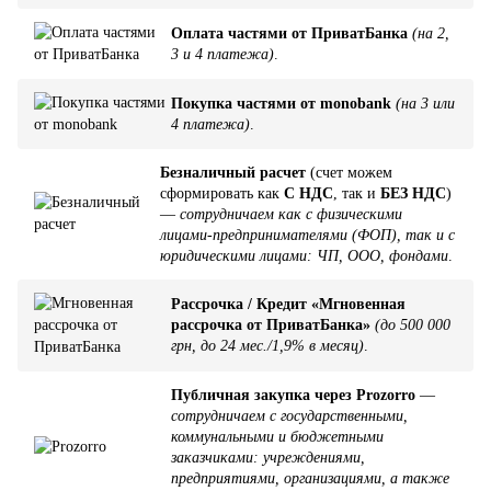
Оплата частями от ПриватБанка
(на 2,
3 и 4 платежа)
.
Покупка частями от monobank
(на 3 или
4 платежа)
.
Безналичный расчет
(счет можем
сформировать как
С НДС
, так и
БЕЗ НДС
)
—
сотрудничаем как с физическими
лицами-предпринимателями (ФОП), так и с
юридическими лицами: ЧП, ООО, фондами
.
Рассрочка / Кредит «Мгновенная
рассрочка от ПриватБанка»
(до 500 000
грн, до 24 мес./1,9% в месяц)
.
Публичная закупка через Prozorro
—
сотрудничаем с государственными,
коммунальными и бюджетными
заказчиками: учреждениями,
предприятиями, организациями, а также