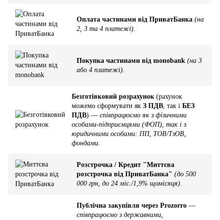
Оплата частинами від ПриватБанка
(на
2, 3 та 4 платежі)
.
Покупка частинами від monobank
(на 3
або 4 платежі)
.
Безготівковий розрахунок
(рахунок
можемо сформувати як
З ПДВ
, так і
БЕЗ
ПДВ
) —
співпрацюємо як з фізичними
особами-підприємцями (ФОП), так і з
юридичними особами: ПП, ТОВ/ТзОВ,
фондами
.
Розстрочка / Кредит "Миттєва
розстрочка від ПриватБанка"
(до 500
000 грн, до 24 міс./1,9% щомісяця)
.
Публічна закупівля через Prozorro
—
співпрацюємо з державними,