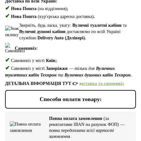
Доставка по всій Україні:
✔
Нова Пошта
(на відділення)
;
✔
Нова Пошта
(кур'єрська адресна доставка)
.
Зверніть, будь ласка, увагу:
Вуличні туалетні кабіни
та
Вуличні душові кабіни
доставляємо по всій Україні
службою
Delivery Auto (Делівері).
Самовивіз:
✔
Самовивіз у місті
Київ;
✔
Самовивіз у місті
Запоріжжя
—
тільки для
Вуличних
туалетних кабін Техпром
та
Вуличних душових кабін Техпром.
ДЕТАЛЬНА ІНФОРМАЦІЯ ТУТ 👉
доставка та самовивіз
Способи оплати товару:
Повна оплата замовлення
(за
реквізитами IBAN на рахунок ФОП) —
повна передоплата всієї вартості
замовлення
.