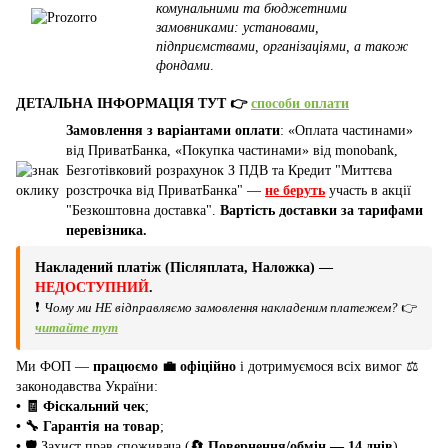
комунальними та бюджетними
замовниками: установами,
підприємствами, організаціями, а також
фондами
.
ДЕТАЛЬНА ІНФОРМАЦІЯ ТУТ 👉
способи оплати
Замовлення з варіантами оплати
: «Оплата частинами»
від ПриватБанка, «Покупка частинами» від monobank,
Безготівковий розрахунок З ПДВ та Кредит "Миттєва
розстрочка від ПриватБанка" —
не беруть
участь в акції
"Безкоштовна доставка".
Вартість доставки за тарифами
перевізника.
Накладений платіж (Післяплата, Наложка) —
НЕДОСТУПНИЙ
.
❗
Чому ми НЕ відправляємо замовлення накладеним платежем?
👉
читайте тут
Ми ФОП —
працюємо 💼 офіційно
і дотримуємося всіх вимог ⚖️
законодавства України:
• 🧾 Фіскальний чек
;
• 🔧 Гарантія на товар
;
•
🛡️ Захист прав споживача (
🔄 Повернення/обмін — 14 днів
).