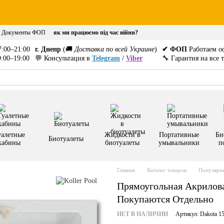
Документы ФОП
як ми працюємо під час війни?
:00–21:00
г. Днепр
(🚚
Доставка по всей Украине
)
✔ ФОП
Работаем о
:00–19:00
💬 Консультация в
Telegram
/
Viber
🔧 Гарантия на все 
уалетные
Жидкости в
Портативные
Би
Биотуалеты
кабины
биотуалеты
умывальники
п
Главная
Каталог товаров
Популярны
Прямоугольная Акрилова
Покупаются Отдельно
НЕТ В НАЛИЧИИ
Артикул: Dakota 1