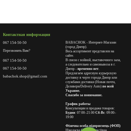
Контактная информация
067 154-50-50
BABACHOK - Интернет-Магазин
(город Днепр).
Перезвонить Вам?
Весь ассортимент представлен на
сайте.
В связи с войной, выставочного зала,
067 154-50-50
а следовательно и самовывоза в г.
067 154-50-50
Днепр -
временно нет
.
Предлагаем адресную курьерскую
babachok.shop@gmail.com
доставку в черте города Днепр или
службами доставки (Новая почта,
Деливери/Delivery Auto)
по всей
Украине.
Спасибо за понимание.
График работы
Консультации и продажа товаров:
Будни
: 07:00–21:00
Сб-Вс
: 09:00–
19:00
Фізична особа-підприємець (ФОП)
Ніколаєва Олена Олексіївна