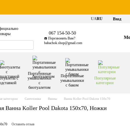
UA
RU
Вход
фициально
067 154-50-50
товары
Мо
☎️ Перезвонить Вам?
babachok.shop@gmail.com
Портативные
Портативные
отуалеты с
умывальники
Популярные
умывальники
одставкой
с
категории
с баком
биотуалетом
е категории
Сантехника
Ванны
Ванна Koller Pool Dakota 150x70
я Ванна Koller Pool Dakota 150x70, Ножки
50x70
Оставить отзыв