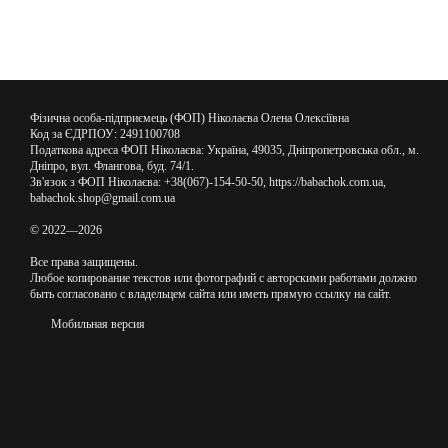
Фізична особа-підприємець (ФОП) Ніколаєва Олена Олексіївна
Код за ЄДРПОУ: 2491100708
Податкова адреса ФОП Ніколаєва: Україна, 49035, Дніпропетровська обл., м.
Дніпро, вул. Флангова, буд. 74/1.
Зв'язок з ФОП Ніколаєва: +38(067)-154-50-50, https://babachok.com.ua,
babachok.shop@gmail.com.ua
© 2022—2026
Все права защищены.
Любое копирование текстов или фотографий с авторскими работами должно
быть согласовано с владельцем сайта или иметь прямую ссылку на сайт.
Мобильная версия