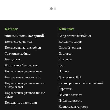
Каталог
Клиентам
Акции, Скидки, Подарки 🎁
Вход в личный кабинет
Полотенцесушители
Каталог товаров
Полки сушилки для обуви
Способы оплаты
Туалетные кабины
Доставка
Биотуалеты
Контакты
Жидкости в биотуалеты
Блог
Портативные умывальники
Про нас
Биотуалеты с подставкой
Документы ФОП
Портативные умывальники с
як ми працюємо під час війни?
биотуалетом
Гарантия
Портативные умывальники с
Обмен и возврат
баком
Публічна оферта
Популярные категории
Користувацька угода