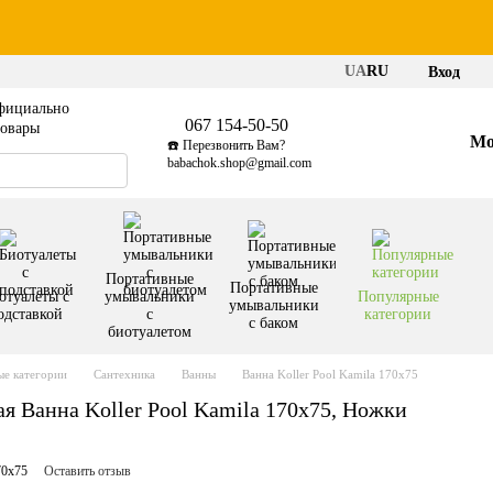
UA
RU
Вход
фициально
067 154-50-50
товары
Мо
☎️ Перезвонить Вам?
babachok.shop@gmail.com
Портативные
Портативные
отуалеты с
умывальники
Популярные
умывальники
одставкой
с
категории
с баком
биотуалетом
е категории
Сантехника
Ванны
Ванна Koller Pool Kamila 170x75
я Ванна Koller Pool Kamila 170x75, Ножки
70x75
Оставить отзыв