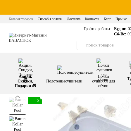
Перейти к основному контенту
Каталог товаров
Способы оплаты
Доставка
Контакты
Блог
Про нас
График работы:
Будни:
07
Сб-Вс:
09
Акции,
Полки
Т
Скидки,
Полотенцесушители
сушилки для
Подарки 🎁
обуви
5