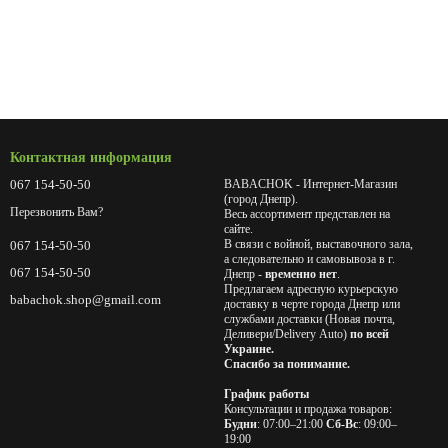
Контактная информация
067 154-50-50
BABACHOK - Интернет-Магазин
(город Днепр).
Перезвонить Вам?
Весь ассортимент представлен на
сайте.
В связи с войной, выставочного зала,
067 154-50-50
а следовательно и самовывоза в г.
067 154-50-50
Днепр -
временно нет
.
Предлагаем адресную курьерскую
babachok.shop@gmail.com
доставку в черте города Днепр или
службами доставки (Новая почта,
Деливери/Delivery Auto)
по всей
Украине.
Спасибо за понимание.
График работы
Консультации и продажа товаров:
Будни
: 07:00–21:00
Сб-Вс
: 09:00–
19:00