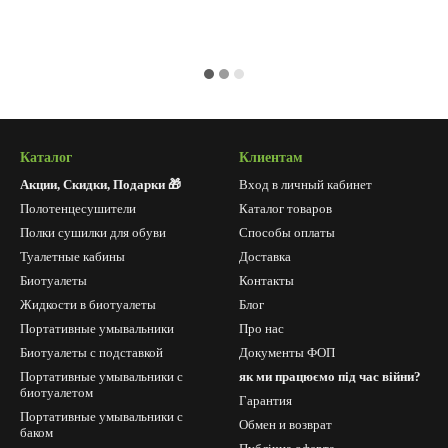
Каталог
Клиентам
Акции, Скидки, Подарки 🎁
Вход в личный кабинет
Полотенцесушители
Каталог товаров
Полки сушилки для обуви
Способы оплаты
Туалетные кабины
Доставка
Биотуалеты
Контакты
Жидкости в биотуалеты
Блог
Портативные умывальники
Про нас
Биотуалеты с подставкой
Документы ФОП
Портативные умывальники с
як ми працюємо під час війни?
биотуалетом
Гарантия
Портативные умывальники с
Обмен и возврат
баком