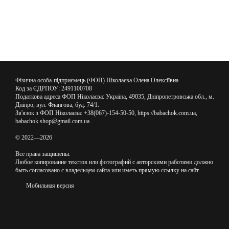
Фізична особа-підприємець (ФОП) Ніколаєва Олена Олексіївна
Код за ЄДРПОУ: 2491100708
Податкова адреса ФОП Ніколаєва: Україна, 49035, Дніпропетровська обл., м.
Дніпро, вул. Флангова, буд. 74/1.
Зв'язок з ФОП Ніколаєва: +38(067)-154-50-50, https://babachok.com.ua,
babachok.shop@gmail.com.ua
© 2022—2026
Все права защищены.
Любое копирование текстов или фотографий с авторскими работами должно
быть согласовано с владельцем сайта или иметь прямую ссылку на сайт.
Мобильная версия