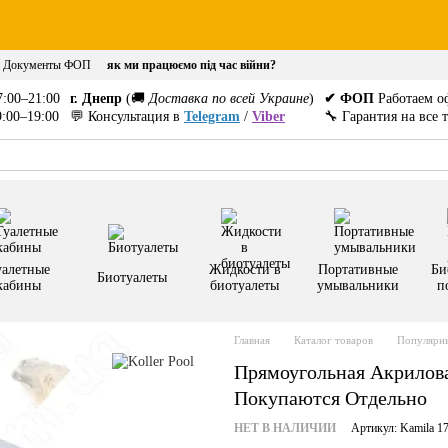
Документы ФОП
як ми працюємо під час війни?
:00–21:00
г. Днепр
(🚚
Доставка по всей Украине
)
✔ ФОП
Работаем о
:00–19:00
💬 Консультация в
Telegram
/
Viber
🔧 Гарантия на все 
уалетные
Жидкости в
Портативные
Би
Биотуалеты
кабины
биотуалеты
умывальники
п
Главная
Каталог товаров
Популярны
Прямоугольная Акрилова
Покупаются Отдельно
НЕТ В НАЛИЧИИ
Артикул: Kamila 1