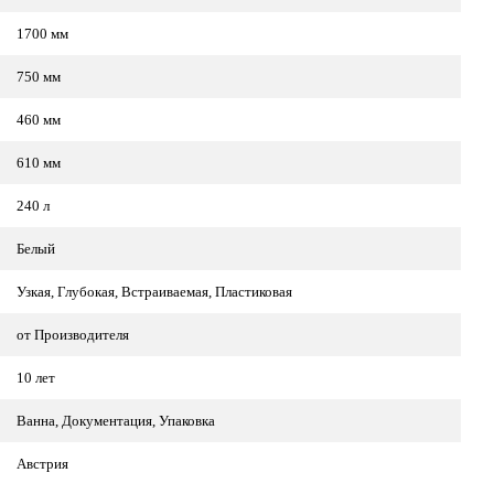
1700 мм
750 мм
460 мм
610 мм
240 л
Белый
Узкая, Глубокая, Встраиваемая, Пластиковая
от Производителя
10 лет
Ванна, Документация, Упаковка
Австрия