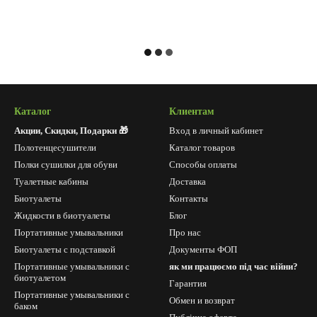
Каталог
Клиентам
Акции, Скидки, Подарки 🎁
Вход в личный кабинет
Полотенцесушители
Каталог товаров
Полки сушилки для обуви
Способы оплаты
Туалетные кабины
Доставка
Биотуалеты
Контакты
Жидкости в биотуалеты
Блог
Портативные умывальники
Про нас
Биотуалеты с подставкой
Документы ФОП
Портативные умывальники с
як ми працюємо під час війни?
биотуалетом
Гарантия
Портативные умывальники с
Обмен и возврат
баком