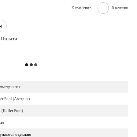
К сравнению
В желания
я
Оплата
мметричная
er Pool (Австрия)
 (Koller Pool)
ил
упаются отдельно