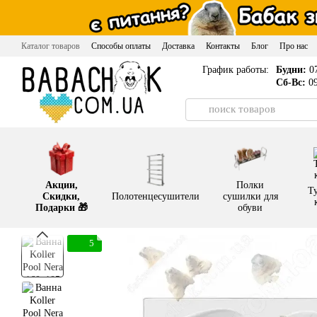
Перейти к основному контенту
Каталог товаров
Способы оплаты
Доставка
Контакты
Блог
Про нас
График работы:
Будни:
07
Сб-Вс:
09
Акции,
Полки
Т
Скидки,
Полотенцесушители
сушилки для
Подарки 🎁
обуви
5