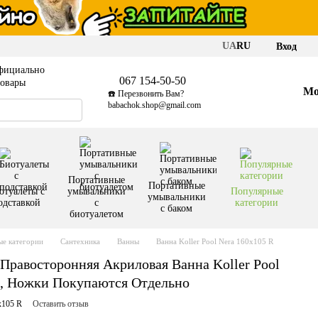
UA
RU
Вход
фициально
067 154-50-50
товары
Мо
☎️ Перезвонить Вам?
babachok.shop@gmail.com
Портативные
Портативные
отуалеты с
умывальники
Популярные
умывальники
одставкой
с
категории
с баком
биотуалетом
е категории
Сантехника
Ванны
Ванна Koller Pool Nera 160x105 R
Правосторонняя Акриловая Ванна Koller Pool
е, Ножки Покупаются Отдельно
x105 R
Оставить отзыв