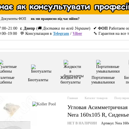
Документы ФОП
як ми працюємо під час війни?
:00–21:00
г. Днепр
(🚚
Доставка по всей Украине
)
✔ ФОП
Работаем о
:00–19:00
💬 Консультация в
Telegram
/
Viber
🔧 Гарантия на все 
уалетные
Жидкости в
Портативные
Би
Биотуалеты
кабины
биотуалеты
умывальники
п
Главная
Каталог товаров
Популярны
Угловая Асимметричная 
Nera 160x105 R, Сидень
НЕТ В НАЛИЧИИ
Артикул: Nera 160