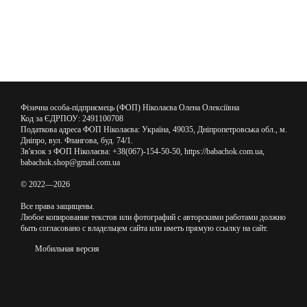
Фізична особа-підприємець (ФОП) Ніколаєва Олена Олексіївна
Код за ЄДРПОУ: 2491100708
Податкова адреса ФОП Ніколаєва: Україна, 49035, Дніпропетровська обл., м.
Дніпро, вул. Флангова, буд. 74/1.
Зв'язок з ФОП Ніколаєва: +38(067)-154-50-50, https://babachok.com.ua,
babachok.shop@gmail.com.ua
© 2022—2026
Все права защищены.
Любое копирование текстов или фотографий с авторскими работами должно
быть согласовано с владельцем сайта или иметь прямую ссылку на сайт.
Мобильная версия