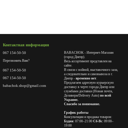
Контактная информация
067 154-50-50
BABACHOK - Интернет-Магазин
(город Днепр).
Перезвонить Вам?
Весь ассортимент представлен на
сайте.
В связи с войной, выставочного зала,
067 154-50-50
а следовательно и самовывоза в г.
067 154-50-50
Днепр -
временно нет
.
Предлагаем адресную курьерскую
babachok.shop@gmail.com
доставку в черте города Днепр или
службами доставки (Новая почта,
Деливери/Delivery Auto)
по всей
Украине.
Спасибо за понимание.
График работы
Консультации и продажа товаров:
Будни
: 07:00–21:00
Сб-Вс
: 09:00–
19:00