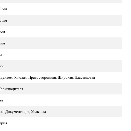
0 мм
0 мм
 мм
 мм
 л
ый
иденьем, Угловая, Правосторонняя, Широкая, Пластиковая
Производителя
лет
на, Документация, Упаковка
трия