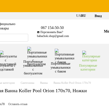
UA
RU
Вход
фициально
067 154-50-50
товары
Мо
☎️ Перезвонить Вам?
babachok.shop@gmail.com
Портативные
Портативные
отуалеты с
умывальники
Популярные
умывальники
одставкой
с
категории
с баком
биотуалетом
е категории
Сантехника
Ванны
Ванна Koller Pool Orion 170x70
я Ванна Koller Pool Orion 170x70, Ножки
0x70
Оставить отзыв