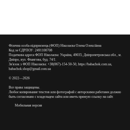
Фізична особа-підприємець (ФОП) Ніколаєва Олена Олексіївна
Код за ЄДРПОУ: 2491100708
Податкова адреса ФОП Ніколаєва: Україна, 49035, Дніпропетровська обл., м.
Дніпро, вул. Флангова, буд. 74/1.
Зв'язок з ФОП Ніколаєва: +38(067)-154-50-50, https://babachok.com.ua,
babachok.shop@gmail.com.ua
© 2022—2026
Все права защищены.
Любое копирование текстов или фотографий с авторскими работами должно
быть согласовано с владельцем сайта или иметь прямую ссылку на сайт.
Мобильная версия