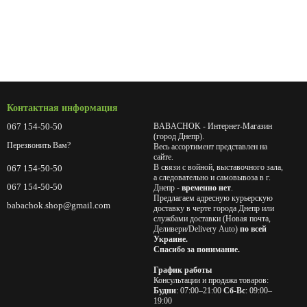
Контактная информация
067 154-50-50
BABACHOK - Интернет-Магазин
(город Днепр).
Перезвонить Вам?
Весь ассортимент представлен на
сайте.
В связи с войной, выставочного зала,
067 154-50-50
а следовательно и самовывоза в г.
067 154-50-50
Днепр -
временно нет
.
Предлагаем адресную курьерскую
babachok.shop@gmail.com
доставку в черте города Днепр или
службами доставки (Новая почта,
Деливери/Delivery Auto)
по всей
Украине.
Спасибо за понимание.
График работы
Консультации и продажа товаров:
Будни
: 07:00–21:00
Сб-Вс
: 09:00–
19:00