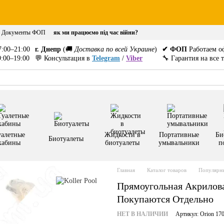
Документы ФОП
як ми працюємо під час війни?
:00–21:00
г. Днепр
(🚚
Доставка по всей Украине
)
✔ ФОП
Работаем о
:00–19:00
💬 Консультация в
Telegram
/
Viber
🔧 Гарантия на все 
уалетные
Жидкости в
Портативные
Би
Биотуалеты
кабины
биотуалеты
умывальники
п
Главная
Каталог товаров
Популярны
Прямоугольная Акрилова
Покупаются Отдельно
НЕТ В НАЛИЧИИ
Артикул: Orion 17