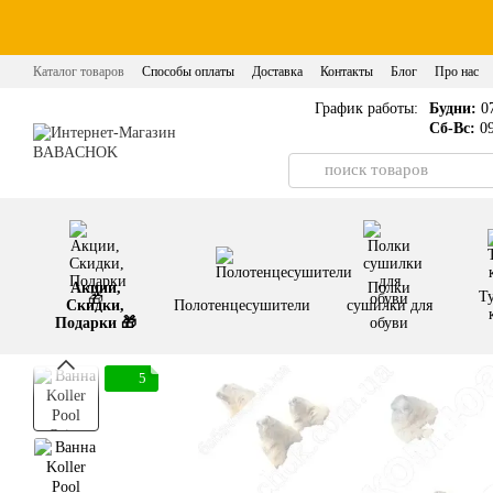
Перейти к основному контенту
Каталог товаров
Способы оплаты
Доставка
Контакты
Блог
Про нас
График работы:
Будни:
07
Сб-Вс:
09
Акции,
Полки
Т
Скидки,
Полотенцесушители
сушилки для
Подарки 🎁
обуви
5