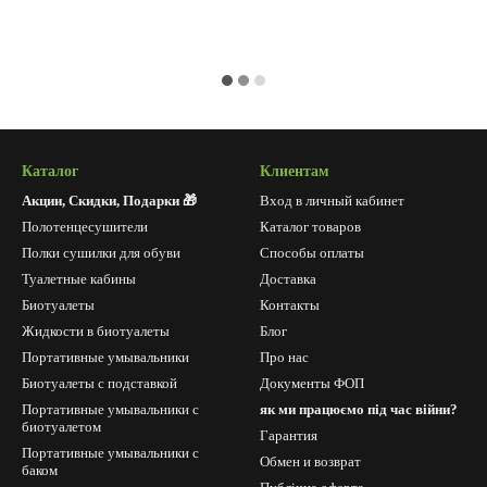
Каталог
Клиентам
Акции, Скидки, Подарки 🎁
Вход в личный кабинет
Полотенцесушители
Каталог товаров
Полки сушилки для обуви
Способы оплаты
Туалетные кабины
Доставка
Биотуалеты
Контакты
Жидкости в биотуалеты
Блог
Портативные умывальники
Про нас
Биотуалеты с подставкой
Документы ФОП
Портативные умывальники с
як ми працюємо під час війни?
биотуалетом
Гарантия
Портативные умывальники с
Обмен и возврат
баком