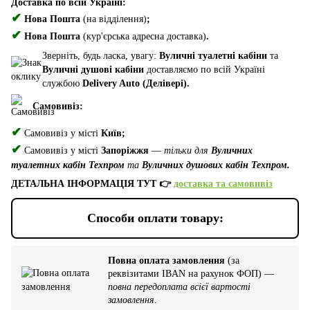
Доставка по всій Україні:
✔
Нова Пошта
(на відділення)
;
✔
Нова Пошта
(кур'єрська адресна доставка)
.
Зверніть, будь ласка, увагу:
Вуличні туалетні кабіни
та
Вуличні душові кабіни
доставляємо по всій Україні
службою
Delivery Auto (Делівері).
Самовивіз:
✔
Самовивіз у місті
Київ;
✔
Самовивіз у місті
Запоріжжя
—
тільки для
Вуличних
туалетних кабін Техпром
та
Вуличних душових кабін Техпром.
ДЕТАЛЬНА ІНФОРМАЦІЯ ТУТ 👉
доставка та самовивіз
Способи оплати товару:
Повна оплата замовлення
(за
реквізитами IBAN на рахунок ФОП) —
повна передоплата всієї вартості
замовлення
.