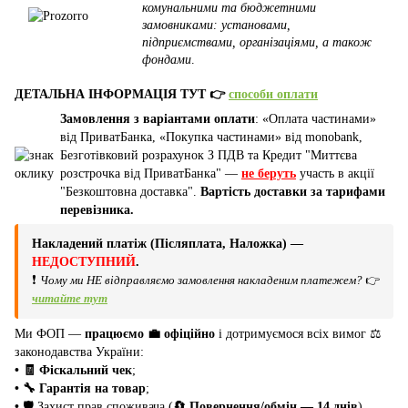
комунальними та бюджетними
замовниками: установами,
підприємствами, організаціями, а також
фондами
.
ДЕТАЛЬНА ІНФОРМАЦІЯ ТУТ 👉
способи оплати
Замовлення з варіантами оплати
: «Оплата частинами»
від ПриватБанка, «Покупка частинами» від monobank,
Безготівковий розрахунок З ПДВ та Кредит "Миттєва
розстрочка від ПриватБанка" —
не беруть
участь в акції
"Безкоштовна доставка".
Вартість доставки за тарифами
перевізника.
Накладений платіж (Післяплата, Наложка) —
НЕДОСТУПНИЙ
.
❗
Чому ми НЕ відправляємо замовлення накладеним платежем?
👉
читайте тут
Ми ФОП —
працюємо 💼 офіційно
і дотримуємося всіх вимог ⚖️
законодавства України:
• 🧾 Фіскальний чек
;
• 🔧 Гарантія на товар
;
•
🛡️ Захист прав споживача (
🔄 Повернення/обмін — 14 днів
).