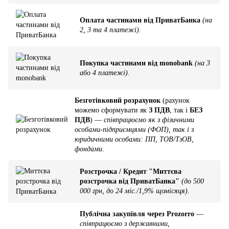
Оплата частинами від ПриватБанка
(на
2, 3 та 4 платежі)
.
Покупка частинами від monobank
(на 3
або 4 платежі)
.
Безготівковий розрахунок
(рахунок
можемо сформувати як
З ПДВ
, так і
БЕЗ
ПДВ
) —
співпрацюємо як з фізичними
особами-підприємцями (ФОП), так і з
юридичними особами: ПП, ТОВ/ТзОВ,
фондами
.
Розстрочка / Кредит "Миттєва
розстрочка від ПриватБанка"
(до 500
000 грн, до 24 міс./1,9% щомісяця)
.
Публічна закупівля через Prozorro
—
співпрацюємо з державними,