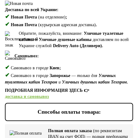
Доставка по всей Украине:
✔
Новая Почта
(на отделение)
;
✔
Новая Почта
(курьерская адресная доставка)
.
Обратите, пожалуйста, внимание:
Уличные туалетные
кабины
и
Уличные душевые кабины
доставляем по всей
Украине службой
Delivery Auto (Деливери).
Самовывоз:
✔
Самовывоз в городе
Киев;
✔
Самовывоз в городе
Запорожье
—
только для
Уличных
туалетных кабин Техпром
и
Уличных душевых кабин Техпром.
ПОДРОБНАЯ ИНФОРМАЦИЯ ЗДЕСЬ 👉
доставка и самовывоз
Способы оплаты товара:
Полная оплата заказа
(по реквизитам
IBAN на счет ФОП) —
полная предоплата