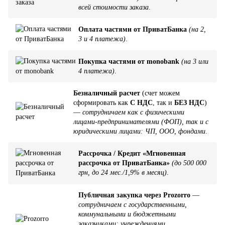
всей стоимости заказа
.
Оплата частями от ПриватБанка
(на 2,
3 и 4 платежа)
.
Покупка частями от monobank
(на 3 или
4 платежа)
.
Безналичный расчет
(счет можем
сформировать как
С НДС
, так и
БЕЗ НДС
)
—
сотрудничаем как с физическими
лицами-предпринимателями (ФОП), так и с
юридическими лицами: ЧП, ООО, фондами
.
Рассрочка / Кредит «Мгновенная
рассрочка от ПриватБанка»
(до 500 000
грн, до 24 мес./1,9% в месяц)
.
Публичная закупка через Prozorro
—
сотрудничаем с государственными,
коммунальными и бюджетными
заказчиками: учреждениями,