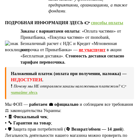
предприятиями, организациями, а также
фондами
.
ПОДРОБНАЯ ИНФОРМАЦИЯ ЗДЕСЬ 👉
способы оплаты
Заказы с вариантами оплаты
: «Оплата частями» от
ПриватБанка, «Покупка частями» от monobank,
Безналичный расчет с НДС и Кредит «Мгновенная
рассрочка от ПриватБанка» —
не участвуют
в акции
«Бесплатная доставка».
Стоимость доставки согласно
тарифам перевозчика.
Наложенный платеж (оплата при получении, наложка) —
НЕДОСТУПЕН
.
❗
Почему мы НЕ отправляем заказы наложенным платежом?
👉
читайте здесь
Мы ФОП —
работаем 💼 официально
и соблюдаем все требования
⚖️ законодательства Украины:
• 🧾 Фискальный чек
;
• 🔧 Гарантия на товар
;
•
🛡️ Защита прав потребителей (
🔄 Возврат/обмен — 14 дней
).
Легальность деятельности нашего магазина можно проверить по