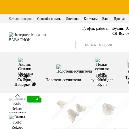
Перейти к основному контенту
Каталог товаров
Способы оплаты
Доставка
Контакты
Блог
Про нас
График работы:
Будни:
07
Сб-Вс:
09
Акции,
Полки
Т
Скидки,
Полотенцесушители
сушилки для
Подарки 🎁
обуви
4