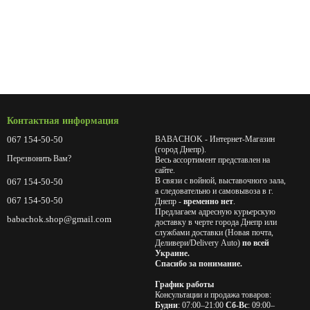
Контактная информация
067 154-50-50
BABACHOK - Интернет-Магазин
(город Днепр).
Перезвонить Вам?
Весь ассортимент представлен на
сайте.
В связи с войной, выставочного зала,
067 154-50-50
а следовательно и самовывоза в г.
067 154-50-50
Днепр -
временно нет
.
Предлагаем адресную курьерскую
babachok.shop@gmail.com
доставку в черте города Днепр или
службами доставки (Новая почта,
Деливери/Delivery Auto)
по всей
Украине.
Спасибо за понимание.
График работы
Консультации и продажа товаров:
Будни
: 07:00–21:00
Сб-Вс
: 09:00–