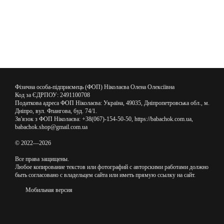
Фізична особа-підприємець (ФОП) Ніколаєва Олена Олексіївна
Код за ЄДРПОУ: 2491100708
Податкова адреса ФОП Ніколаєва: Україна, 49035, Дніпропетровська обл., м.
Дніпро, вул. Флангова, буд. 74/1.
Зв'язок з ФОП Ніколаєва: +38(067)-154-50-50, https://babachok.com.ua,
babachok.shop@gmail.com.ua
© 2022—2026
Все права защищены.
Любое копирование текстов или фотографий с авторскими работами должно
быть согласовано с владельцем сайта или иметь прямую ссылку на сайт.
Мобильная версия