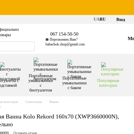
UA
RU
Вход
фициально
067 154-50-50
товары
Мо
☎️ Перезвонить Вам?
babachok.shop@gmail.com
Портативные
Портативные
отуалеты с
умывальники
Популярные
умывальники
одставкой
с
категории
с баком
биотуалетом
е категории
Сантехника
Ванны
)
я Ванна Kolo Rekord 160x70 (XWP3660000N),
ельно
0000N
Оставить отзыв