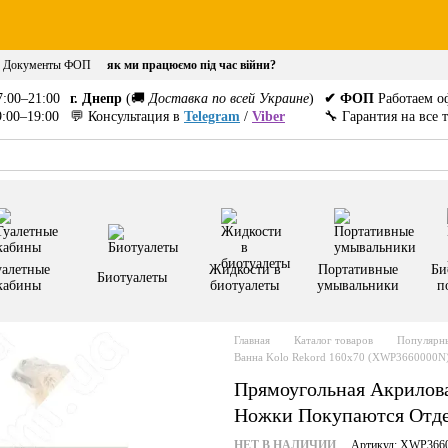
Документы ФОП
як ми працюємо під час війни?
:00–21:00
г. Днепр
(🚚
Доставка по всей Украине
)
✔ ФОП
Работаем о
:00–19:00
💬 Консультация в
Telegram
/
Viber
🔧 Гарантия на все 
уалетные
Жидкости в
Портативные
Би
Биотуалеты
кабины
биотуалеты
умывальники
п
Главная
Каталог товаров
Популярны
Ванна Kolo Rekord 160x70 (XWP3660000N
Прямоугольная Акрилова
Ножки Покупаются Отд
НЕТ В НАЛИЧИИ
Артикул: XWP366