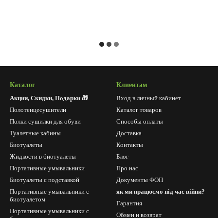
Каталог
Клиентам
Акции, Скидки, Подарки 🎁
Вход в личный кабинет
Полотенцесушители
Каталог товаров
Полки сушилки для обуви
Способы оплаты
Туалетные кабины
Доставка
Биотуалеты
Контакты
Жидкости в биотуалеты
Блог
Портативные умывальники
Про нас
Биотуалеты с подставкой
Документы ФОП
Портативные умывальники с
як ми працюємо під час війни?
биотуалетом
Гарантия
Портативные умывальники с
Обмен и возврат