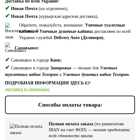
Доставка по всей Украине:
✔
Новая Почта
(на отделение)
;
✔
Новая Почта
(курьерская адресная доставка)
.
Обратите, пожалуйста, внимание:
Уличные туалетные
кабины
и
Уличные душевые кабины
доставляем по всей
Украине службой
Delivery Auto (Деливери).
Самовывоз:
✔
Самовывоз в городе
Киев;
✔
Самовывоз в городе
Запорожье
—
только для
Уличных
туалетных кабин Техпром
и
Уличных душевых кабин Техпром.
ПОДРОБНАЯ ИНФОРМАЦИЯ ЗДЕСЬ 👉
доставка и самовывоз
Способы оплаты товара:
Полная оплата заказа
(по реквизитам
IBAN на счет ФОП) —
полная предоплата
всей стоимости заказа
.