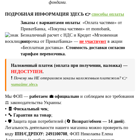
фондами
.
ПОДРОБНАЯ ИНФОРМАЦИЯ ЗДЕСЬ 👉
способы оплаты
Заказы с вариантами оплаты
: «Оплата частями» от
ПриватБанка, «Покупка частями» от monobank,
Безналичный расчет с НДС и Кредит «Мгновенная
рассрочка от ПриватБанка» —
не участвуют
в акции
«Бесплатная доставка».
Стоимость доставки согласно
тарифам перевозчика.
Наложенный платеж (оплата при получении, наложка) —
НЕДОСТУПЕН
.
❗
Почему мы НЕ отправляем заказы наложенным платежом?
👉
читайте здесь
Мы ФОП —
работаем 💼 официально
и соблюдаем все требования
⚖️ законодательства Украины:
• 🧾 Фискальный чек
;
• 🔧 Гарантия на товар
;
•
🛡️ Защита прав потребителей (
🔄 Возврат/обмен — 14 дней
).
Легальность деятельности нашего магазина можно проверить по
коду
ІПН/ЄДРПОУ: 2491100708
, ФОП Николаева Елена