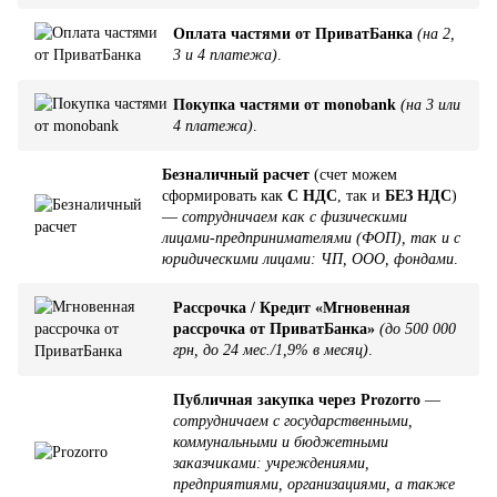
Оплата частями от ПриватБанка
(на 2,
3 и 4 платежа)
.
Покупка частями от monobank
(на 3 или
4 платежа)
.
Безналичный расчет
(счет можем
сформировать как
С НДС
, так и
БЕЗ НДС
)
—
сотрудничаем как с физическими
лицами-предпринимателями (ФОП), так и с
юридическими лицами: ЧП, ООО, фондами
.
Рассрочка / Кредит «Мгновенная
рассрочка от ПриватБанка»
(до 500 000
грн, до 24 мес./1,9% в месяц)
.
Публичная закупка через Prozorro
—
сотрудничаем с государственными,
коммунальными и бюджетными
заказчиками: учреждениями,
предприятиями, организациями, а также